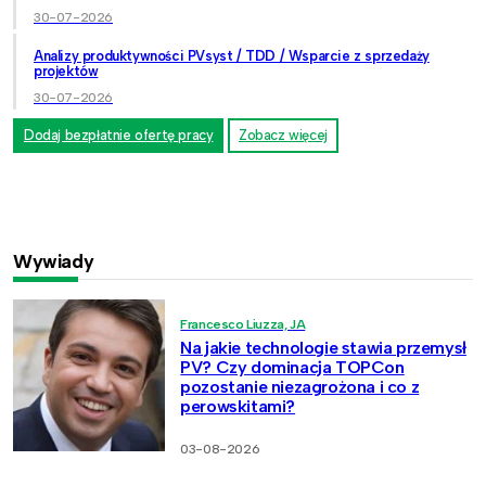
30-07-2026
Analizy produktywności PVsyst / TDD / Wsparcie z sprzedaży
projektów
30-07-2026
Dodaj bezpłatnie ofertę pracy
Zobacz więcej
Wywiady
Francesco Liuzza, JA
Na jakie technologie stawia przemysł
PV? Czy dominacja TOPCon
pozostanie niezagrożona i co z
perowskitami?
03-08-2026