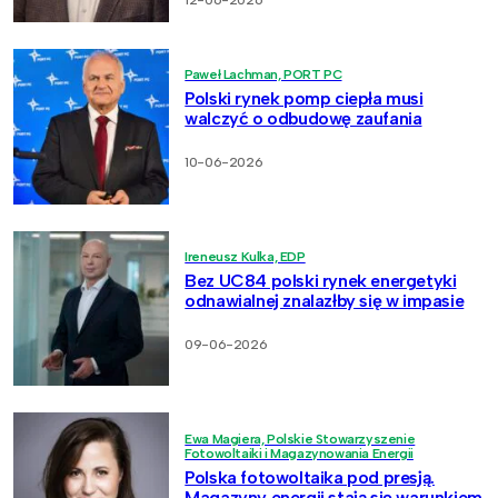
12-06-2026
Paweł Lachman, PORT PC
Polski rynek pomp ciepła musi
walczyć o odbudowę zaufania
10-06-2026
Ireneusz Kulka, EDP
Bez UC84 polski rynek energetyki
odnawialnej znalazłby się w impasie
09-06-2026
Ewa Magiera, Polskie Stowarzyszenie
Fotowoltaiki i Magazynowania Energii
Polska fotowoltaika pod presją.
Magazyny energii stają się warunkiem