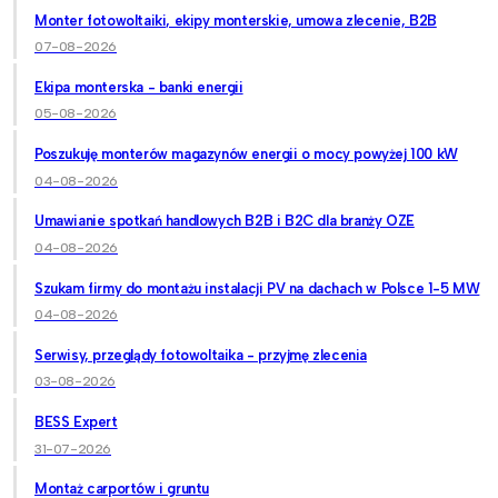
Monter fotowoltaiki, ekipy monterskie, umowa zlecenie, B2B
07-08-2026
Ekipa monterska - banki energii
05-08-2026
Poszukuję monterów magazynów energii o mocy powyżej 100 kW
04-08-2026
Umawianie spotkań handlowych B2B i B2C dla branży OZE
04-08-2026
Szukam firmy do montażu instalacji PV na dachach w Polsce 1-5 MW
04-08-2026
Serwisy, przeglądy fotowoltaika - przyjmę zlecenia
03-08-2026
BESS Expert
31-07-2026
Montaż carportów i gruntu