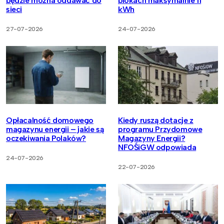
będzie można oddawać do
blokach maksymalnie 11
sieci
kWh
27-07-2026
24-07-2026
Opłacalność domowego
Kiedy ruszą dotacje z
magazynu energii – jakie są
programu Przydomowe
oczekiwania Polaków?
Magazyny Energii?
NFOŚiGW odpowiada
24-07-2026
22-07-2026