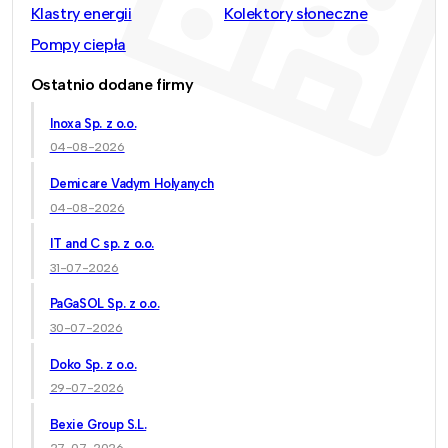
Klastry energii
Kolektory słoneczne
Pompy ciepła
Ostatnio dodane firmy
Inoxa Sp. z o.o.
04-08-2026
Demicare Vadym Holyanych
04-08-2026
IT and C sp. z o.o.
31-07-2026
PaGaSOL Sp. z o.o.
30-07-2026
Doko Sp. z o.o.
29-07-2026
Bexie Group S.L.