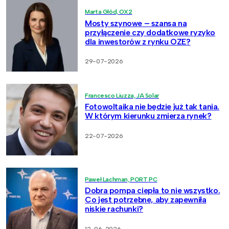
Marta Głód, OX2
Mosty szynowe – szansa na
przyłączenie czy dodatkowe ryzyko
dla inwestorów z rynku OZE?
29-07-2026
Francesco Liuzza, JA Solar
Fotowoltaika nie będzie już tak tania.
W którym kierunku zmierza rynek?
22-07-2026
Paweł Lachman, PORT PC
Dobra pompa ciepła to nie wszystko.
Co jest potrzebne, aby zapewniła
niskie rachunki?