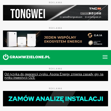
REKLAMA
REKLAMA
REKLAMA
Od ryzyka do gwarancji zysku. Asona Energy zmienia zasady gry na
rynku inwestycji OZE
REKLAMA