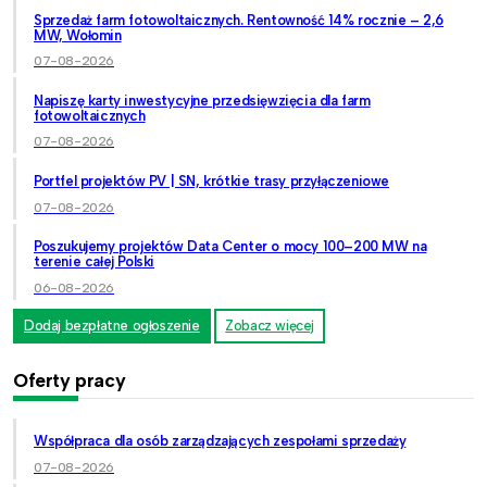
Sprzedaż farm fotowoltaicznych. Rentowność 14% rocznie – 2,6
MW, Wołomin
07-08-2026
Napiszę karty inwestycyjne przedsięwzięcia dla farm
fotowoltaicznych
07-08-2026
Portfel projektów PV | SN, krótkie trasy przyłączeniowe
07-08-2026
Poszukujemy projektów Data Center o mocy 100–200 MW na
terenie całej Polski
06-08-2026
Dodaj bezpłatne ogłoszenie
Zobacz więcej
Oferty pracy
Współpraca dla osób zarządzających zespołami sprzedaży
07-08-2026