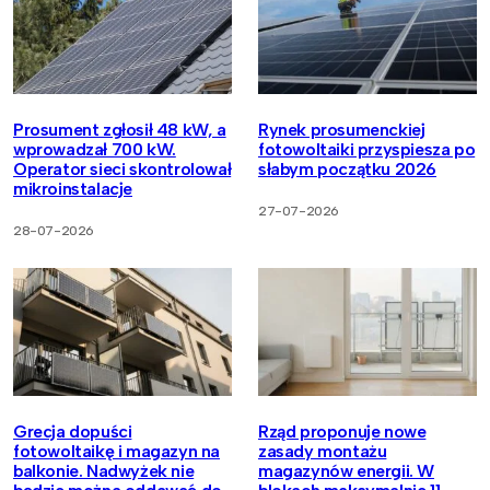
Prosument zgłosił 48 kW, a
Rynek prosumenckiej
wprowadzał 700 kW.
fotowoltaiki przyspiesza po
Operator sieci skontrolował
słabym początku 2026
mikroinstalacje
27-07-2026
28-07-2026
Grecja dopuści
Rząd proponuje nowe
fotowoltaikę i magazyn na
zasady montażu
balkonie. Nadwyżek nie
magazynów energii. W