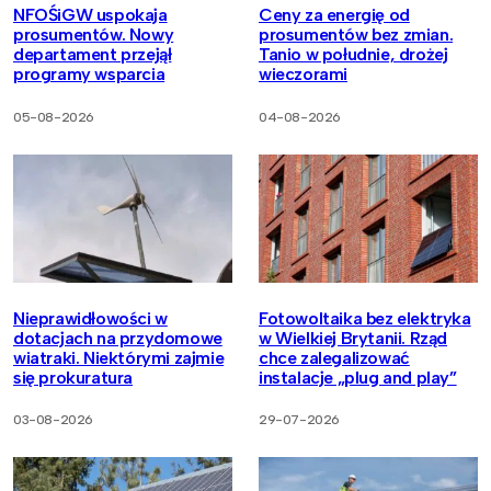
NFOŚiGW uspokaja
Ceny za energię od
prosumentów. Nowy
prosumentów bez zmian.
departament przejął
Tanio w południe, drożej
programy wsparcia
wieczorami
05-08-2026
04-08-2026
Nieprawidłowości w
Fotowoltaika bez elektryka
dotacjach na przydomowe
w Wielkiej Brytanii. Rząd
wiatraki. Niektórymi zajmie
chce zalegalizować
się prokuratura
instalacje „plug and play”
03-08-2026
29-07-2026