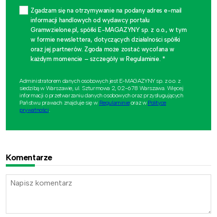
Zgadzam się na otrzymywanie na podany adres e-mail
informacji handlowych od wydawcy portalu
Gramwzielone.pl, spółki E-MAGAZYNY sp. z o.o., w tym
w formie newslettera, dotyczących działalności spółki
oraz jej partnerów. Zgoda może zostać wycofana w
każdym momencie – szczegóły w Regulaminie. *
Administratorem danych osobowych jest E-MAGAZYNY sp. z o.o. z
siedzibą w Warszawie, ul. Szturmowa 2, 02-678 Warszawa. Więcej
informacji o przetwarzaniu danych osobowych oraz przysługujących
Państwu prawach znajduje się w
Regulaminie
oraz w
Polityce
prywatności
.
Komentarze