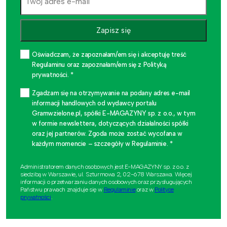
Zapisz się
Oświadczam, że zapoznałam/em się i akceptuję treść
Regulaminu oraz zapoznałam/em się z Polityką
prywatności. *
Zgadzam się na otrzymywanie na podany adres e-mail
informacji handlowych od wydawcy portalu
Gramwzielone.pl, spółki E-MAGAZYNY sp. z o.o., w tym
w formie newslettera, dotyczących działalności spółki
oraz jej partnerów. Zgoda może zostać wycofana w
każdym momencie – szczegóły w Regulaminie. *
Administratorem danych osobowych jest E-MAGAZYNY sp. z o.o. z
siedzibą w Warszawie, ul. Szturmowa 2, 02-678 Warszawa. Więcej
informacji o przetwarzaniu danych osobowych oraz przysługujących
Państwu prawach znajduje się w
Regulaminie
oraz w
Polityce
prywatności
.