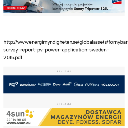
http://www.energimyndigheten.se/globalassets/fornybart
survey-report-pv-power-application-sweden-
2015.pdf
REKLAMA
REKLAMA