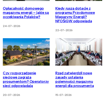
Opłacalność domowego
Kiedy ruszą dotacje z
magazynu energii – jakie są
programu Przydomowe
oczekiwania Polaków?
Magazyny Energii?
NFOŚiGW odpowiada
24-07-2026
22-07-2026
Czy rozporządzenie
Rząd zatwierdził nowe
sieciowe zagraża
zasady ustalania
prosumentom? Operatorzy
pojemności magazynu
sieci odpowiadają
energii dla prosumenta
20-07-2026
15-07-2026