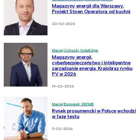
Magazyny energii dla Warszawy.
Projekt Stoen Operatora od kuchni
20-02-2026
Maciej Cichocki, SolarEdge
Magazyny energii,
cyberbezpieczeństwo i inteligentne
zarządzanie energią. Krajobraz rynku
PV w 2026
19-02-2026
Maciej Borowiak, SBFiME
Rynek prosumencki w Polsce wchodzi
w fazę testu
11-02-2026