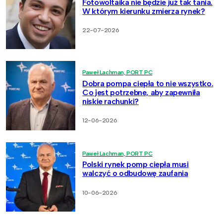
Fotowoltaika nie będzie już tak tania.
W którym kierunku zmierza rynek?
22-07-2026
Paweł Lachman, PORT PC
Dobra pompa ciepła to nie wszystko.
Co jest potrzebne, aby zapewniła
niskie rachunki?
12-06-2026
Paweł Lachman, PORT PC
Polski rynek pomp ciepła musi
walczyć o odbudowę zaufania
10-06-2026