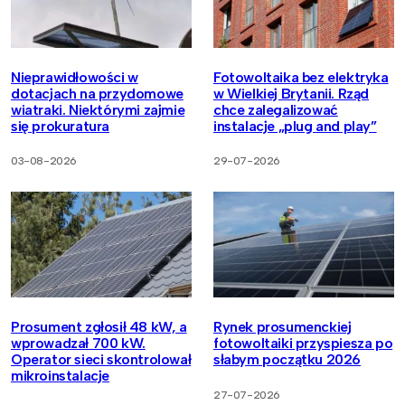
Nieprawidłowości w
Fotowoltaika bez elektryka
dotacjach na przydomowe
w Wielkiej Brytanii. Rząd
wiatraki. Niektórymi zajmie
chce zalegalizować
się prokuratura
instalacje „plug and play”
03-08-2026
29-07-2026
Prosument zgłosił 48 kW, a
Rynek prosumenckiej
wprowadzał 700 kW.
fotowoltaiki przyspiesza po
Operator sieci skontrolował
słabym początku 2026
mikroinstalacje
27-07-2026