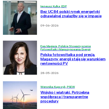
Ireneusz Kulka, EDP
Bez UC84 polski rynek energetyki
odnawialnej znalazłby się w impasie
09-06-2026
Ewa Magiera, Polskie Stowarzyszenie
Fotowoltaiki i Magazynowania Energii
Polska fotowoltaika pod presją.
Magazyny energii stają się warunkiem
rentowności PV
28-05-2026
Weronika Kupczyk, PSEW
Wojsko i wiatraki. Potrzebna
współpraca i transparentne
procedury