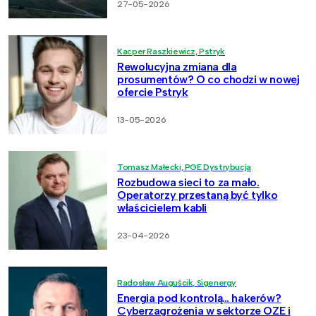
27-05-2026
Kacper Raszkiewicz, Pstryk
Rewolucyjna zmiana dla
prosumentów? O co chodzi w nowej
ofercie Pstryk
13-05-2026
Tomasz Małecki, PGE Dystrybucja
Rozbudowa sieci to za mało.
Operatorzy przestaną być tylko
właścicielem kabli
23-04-2026
Radosław Auguścik, Sigenergy
Energia pod kontrolą… hakerów?
Cyberzagrożenia w sektorze OZE i