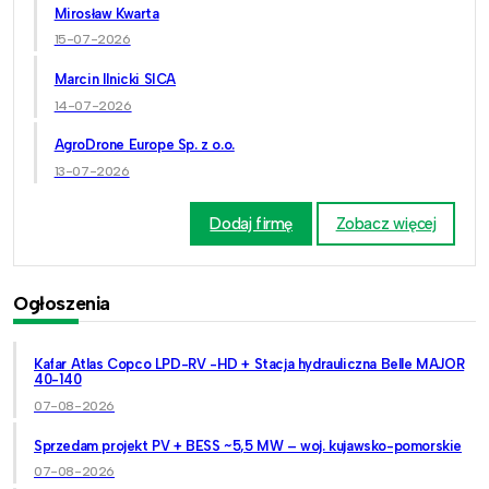
Mirosław Kwarta
15-07-2026
Marcin Ilnicki SICA
14-07-2026
AgroDrone Europe Sp. z o.o.
13-07-2026
Dodaj firmę
Zobacz więcej
Ogłoszenia
Kafar Atlas Copco LPD-RV -HD + Stacja hydrauliczna Belle MAJOR
40-140
07-08-2026
Sprzedam projekt PV + BESS ~5,5 MW – woj. kujawsko-pomorskie
07-08-2026