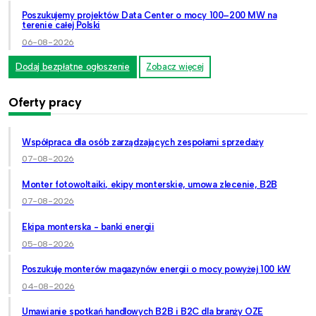
Poszukujemy projektów Data Center o mocy 100–200 MW na
terenie całej Polski
06-08-2026
Dodaj bezpłatne ogłoszenie
Zobacz więcej
Oferty pracy
Współpraca dla osób zarządzających zespołami sprzedaży
07-08-2026
Monter fotowoltaiki, ekipy monterskie, umowa zlecenie, B2B
07-08-2026
Ekipa monterska - banki energii
05-08-2026
Poszukuję monterów magazynów energii o mocy powyżej 100 kW
04-08-2026
Umawianie spotkań handlowych B2B i B2C dla branży OZE