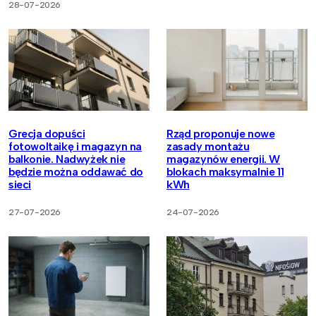
28-07-2026
Grecja dopuści
Rząd proponuje nowe
fotowoltaikę i magazyn na
zasady montażu
balkonie. Nadwyżek nie
magazynów energii. W
będzie można oddawać do
blokach maksymalnie 11
sieci
kWh
27-07-2026
24-07-2026