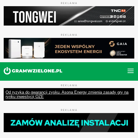
REKLAMA
REKLAMA
REKLAMA
Od ryzyka do gwarancji zysku. Asona Energy zmienia zasady gry na
rynku inwestycji OZE
REKLAMA