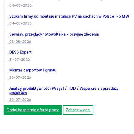
04-08-2026
Szukam firmy do montażu instalacji PV na dachach w Polsce 1-5 MW
04-08-2026
Serwisy, przeglądy fotowoltaika - przyjmę zlecenia
03-08-2026
BESS Expert
31-07-2026
Montaż carportów i gruntu
30-07-2026
Analizy produktywności PVsyst / TDD / Wsparcie z sprzedaży
projektów
30-07-2026
Dodaj bezpłatnie ofertę pracy
Zobacz więcej