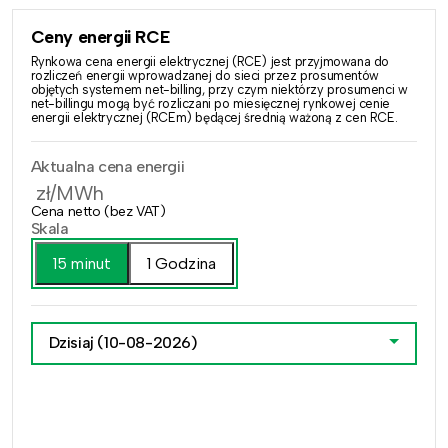
Ceny energii RCE
Rynkowa cena energii elektrycznej (RCE) jest przyjmowana do
rozliczeń energii wprowadzanej do sieci przez prosumentów
objętych systemem net-billing, przy czym niektórzy prosumenci w
net-billingu mogą być rozliczani po miesięcznej rynkowej cenie
energii elektrycznej (RCEm) będącej średnią ważoną z cen RCE.
Aktualna cena energii
zł/MWh
Cena netto (bez VAT)
Skala
15 minut
1 Godzina
Dzisiaj
(10-08-2026)