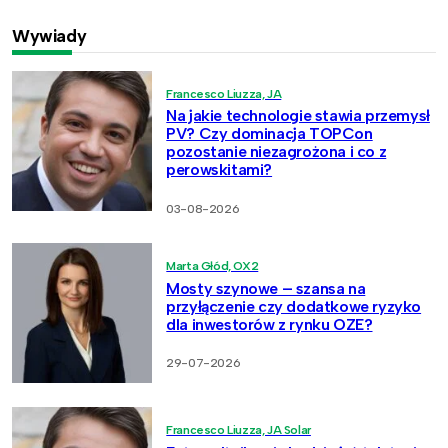
Wywiady
Francesco Liuzza, JA
Na jakie technologie stawia przemysł
PV? Czy dominacja TOPCon
pozostanie niezagrożona i co z
perowskitami?
03-08-2026
Marta Głód, OX2
Mosty szynowe – szansa na
przyłączenie czy dodatkowe ryzyko
dla inwestorów z rynku OZE?
29-07-2026
Francesco Liuzza, JA Solar