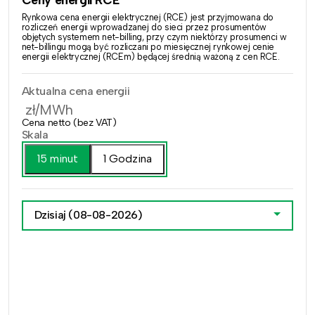
Rynkowa cena energii elektrycznej (RCE) jest przyjmowana do
rozliczeń energii wprowadzanej do sieci przez prosumentów
objętych systemem net-billing, przy czym niektórzy prosumenci w
net-billingu mogą być rozliczani po miesięcznej rynkowej cenie
energii elektrycznej (RCEm) będącej średnią ważoną z cen RCE.
Aktualna cena energii
zł/MWh
Cena netto (bez VAT)
Skala
15 minut
1 Godzina
Dzisiaj
(08-08-2026)