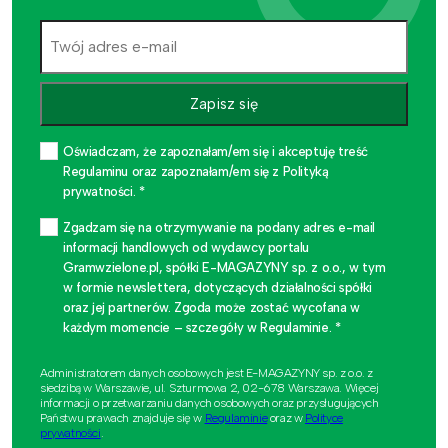
Zapisz się
Oświadczam, że zapoznałam/em się i akceptuję treść
Regulaminu oraz zapoznałam/em się z Polityką
prywatności. *
Zgadzam się na otrzymywanie na podany adres e-mail
informacji handlowych od wydawcy portalu
Gramwzielone.pl, spółki E-MAGAZYNY sp. z o.o., w tym
w formie newslettera, dotyczących działalności spółki
oraz jej partnerów. Zgoda może zostać wycofana w
każdym momencie – szczegóły w Regulaminie. *
Administratorem danych osobowych jest E-MAGAZYNY sp. z o.o. z
siedzibą w Warszawie, ul. Szturmowa 2, 02-678 Warszawa. Więcej
informacji o przetwarzaniu danych osobowych oraz przysługujących
Państwu prawach znajduje się w
Regulaminie
oraz w
Polityce
prywatności
.