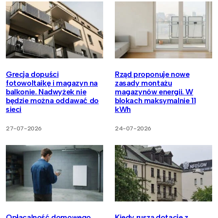
Grecja dopuści
Rząd proponuje nowe
fotowoltaikę i magazyn na
zasady montażu
balkonie. Nadwyżek nie
magazynów energii. W
będzie można oddawać do
blokach maksymalnie 11
sieci
kWh
27-07-2026
24-07-2026
Opłacalność domowego
Kiedy ruszą dotacje z