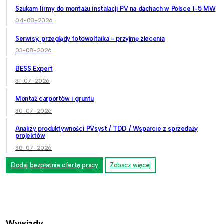
Szukam firmy do montażu instalacji PV na dachach w Polsce 1-5 MW
04-08-2026
Serwisy, przeglądy fotowoltaika - przyjmę zlecenia
03-08-2026
BESS Expert
31-07-2026
Montaż carportów i gruntu
30-07-2026
Analizy produktywności PVsyst / TDD / Wsparcie z sprzedaży
projektów
30-07-2026
Dodaj bezpłatnie ofertę pracy
Zobacz więcej
Wywiady