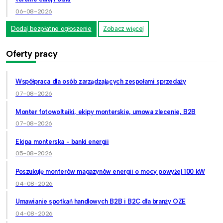
06-08-2026
Dodaj bezpłatne ogłoszenie
Zobacz więcej
Oferty pracy
Współpraca dla osób zarządzających zespołami sprzedaży
07-08-2026
Monter fotowoltaiki, ekipy monterskie, umowa zlecenie, B2B
07-08-2026
Ekipa monterska - banki energii
05-08-2026
Poszukuję monterów magazynów energii o mocy powyżej 100 kW
04-08-2026
Umawianie spotkań handlowych B2B i B2C dla branży OZE
04-08-2026