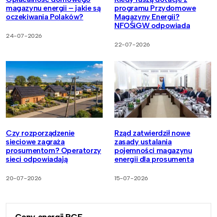
magazynu energii – jakie są
programu Przydomowe
oczekiwania Polaków?
Magazyny Energii?
NFOŚiGW odpowiada
24-07-2026
22-07-2026
Czy rozporządzenie
Rząd zatwierdził nowe
sieciowe zagraża
zasady ustalania
prosumentom? Operatorzy
pojemności magazynu
sieci odpowiadają
energii dla prosumenta
20-07-2026
15-07-2026
Ceny energii RCE