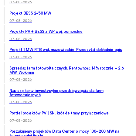
07-08-2026
Projekt BESS 2-50 MW
07-08-2026
Projekty PV + BESS z WP woj. pomorskie
07-08-2026
Projekt 1 MW RTB woj. mazowieckie. Przeczytaj dokładnie opis
07-08-2026
Sprzedaż farm fotowoltaicznych. Rentowność 14% rocznie – 2,6
MW, Wołomin
07-08-2026
Napiszę karty inwestycyjne przedsięwzięcia dla farm
fotowoltaicznych
07-08-2026
Portfel projektów PV | SN, krótkie trasy przyłączeniowe
07-08-2026
Poszukujemy projektów Data Center o mocy 100–200 MW na
terenie całej Polski