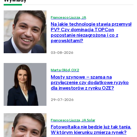
Francesco Liuzza, JA
Na jakie technologie stawia przemysł
PV? Czy dominacja TOPCon
pozostanie niezagrożona i co z
perowskitami?
03-08-2026
Marta Głód, OX2
Mosty szynowe – szansa na
przyłączenie czy dodatkowe ryzyko
dla inwestorów z rynku OZE?
29-07-2026
Francesco Liuzza, JA Solar
Fotowoltaika nie będzie już tak tania.
W którym kierunku zmierza rynek?