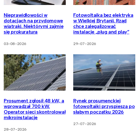
Nieprawidłowości w
Fotowoltaika bez elektryka
dotacjach na przydomowe
w Wielkiej Brytanii. Rząd
wiatraki. Niektórymi zajmie
chce zalegalizować
się prokuratura
instalacje „plug and play”
03-08-2026
29-07-2026
Prosument zgłosił 48 kW, a
Rynek prosumenckiej
wprowadzał 700 kW.
fotowoltaiki przyspiesza po
Operator sieci skontrolował
słabym początku 2026
mikroinstalacje
27-07-2026
28-07-2026