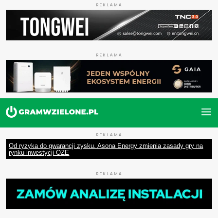
REKLAMA
REKLAMA
REKLAMA
Od ryzyka do gwarancji zysku. Asona Energy zmienia zasady gry na
rynku inwestycji OZE
REKLAMA