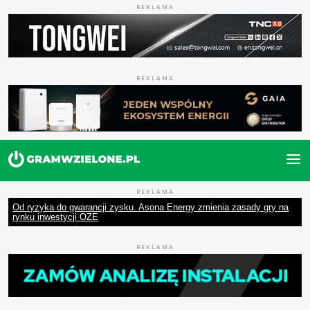
REKLAMA
REKLAMA
REKLAMA
Od ryzyka do gwarancji zysku. Asona Energy zmienia zasady gry na
rynku inwestycji OZE
REKLAMA