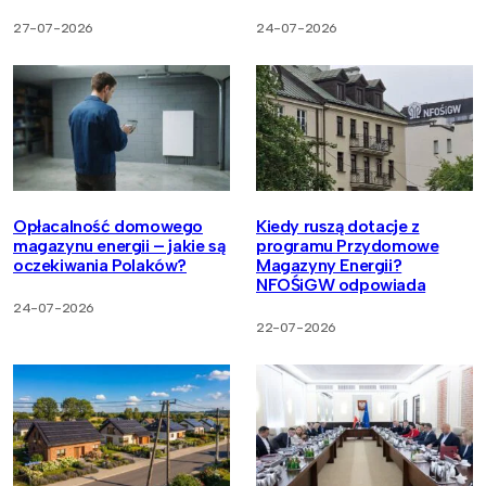
27-07-2026
24-07-2026
Opłacalność domowego
Kiedy ruszą dotacje z
magazynu energii – jakie są
programu Przydomowe
oczekiwania Polaków?
Magazyny Energii?
NFOŚiGW odpowiada
24-07-2026
22-07-2026