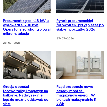
Prosument zgłosił 48 kW, a
Rynek prosumenckiej
wprowadzał 700 kW.
fotowoltaiki przyspiesza po
Operator sieci skontrolował
słabym początku 2026
mikroinstalacje
27-07-2026
28-07-2026
Grecja dopuści
Rząd proponuje nowe
fotowoltaikę i magazyn na
zasady montażu
balkonie. Nadwyżek nie
magazynów energii. W
będzie można oddawać do
blokach maksymalnie 11
sieci
kWh