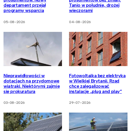
departament przejął
Tanio w południe, drożej
programy wsparcia
wieczorami
05-08-2026
04-08-2026
Nieprawidłowości w
Fotowoltaika bez elektryka
dotacjach na przydomowe
w Wielkiej Brytanii. Rząd
wiatraki. Niektórymi zajmie
chce zalegalizować
się prokuratura
instalacje „plug and play”
03-08-2026
29-07-2026