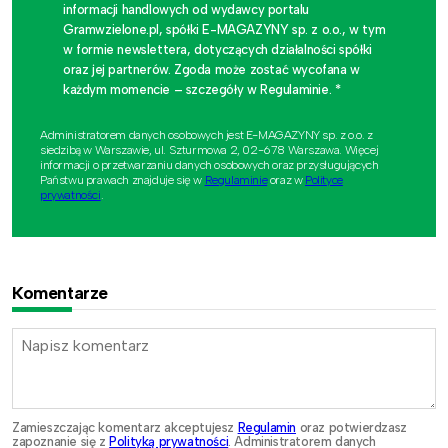
informacji handlowych od wydawcy portalu
Gramwzielone.pl, spółki E-MAGAZYNY sp. z o.o., w tym
w formie newslettera, dotyczących działalności spółki
oraz jej partnerów. Zgoda może zostać wycofana w
każdym momencie – szczegóły w Regulaminie. *
Administratorem danych osobowych jest E-MAGAZYNY sp. z o.o. z
siedzibą w Warszawie, ul. Szturmowa 2, 02-678 Warszawa. Więcej
informacji o przetwarzaniu danych osobowych oraz przysługujących
Państwu prawach znajduje się w
Regulaminie
oraz w
Polityce
prywatności
.
Komentarze
Zamieszczając komentarz akceptujesz
Regulamin
oraz potwierdzasz
zapoznanie się z
Polityką prywatności
. Administratorem danych