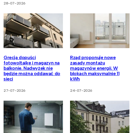
28-07-2026
Grecja dopuści
Rząd proponuje nowe
fotowoltaikę i magazyn na
zasady montażu
balkonie. Nadwyżek nie
magazynów energii. W
będzie można oddawać do
blokach maksymalnie 11
sieci
kWh
27-07-2026
24-07-2026