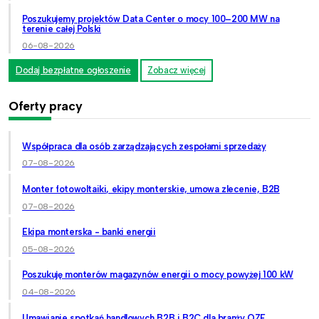
Poszukujemy projektów Data Center o mocy 100–200 MW na
terenie całej Polski
06-08-2026
Dodaj bezpłatne ogłoszenie
Zobacz więcej
Oferty pracy
Współpraca dla osób zarządzających zespołami sprzedaży
07-08-2026
Monter fotowoltaiki, ekipy monterskie, umowa zlecenie, B2B
07-08-2026
Ekipa monterska - banki energii
05-08-2026
Poszukuję monterów magazynów energii o mocy powyżej 100 kW
04-08-2026
Umawianie spotkań handlowych B2B i B2C dla branży OZE