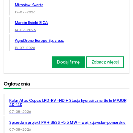
Mirosław Kwarta
15-07-2026
Marcin Ilnicki SICA
14-07-2026
AgroDrone Europe Sp. z o.o.
13-07-2026
Dodaj firmę
Zobacz więcej
Ogłoszenia
Kafar Atlas Copco LPD-RV -HD + Stacja hydrauliczna Belle MAJOR
40-140
07-08-2026
Sprzedam projekt PV + BESS ~5,5 MW – woj. kujawsko-pomorskie
07-08-2026