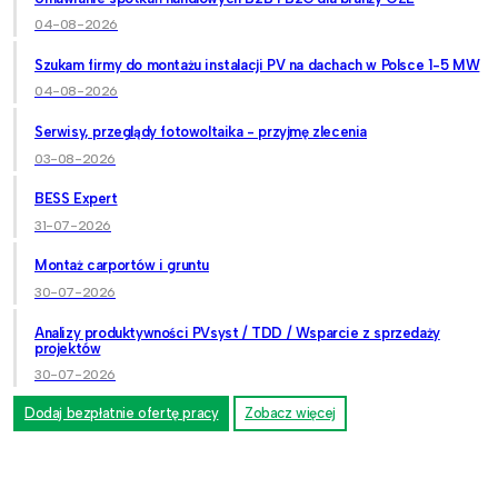
04-08-2026
Szukam firmy do montażu instalacji PV na dachach w Polsce 1-5 MW
04-08-2026
Serwisy, przeglądy fotowoltaika - przyjmę zlecenia
03-08-2026
BESS Expert
31-07-2026
Montaż carportów i gruntu
30-07-2026
Analizy produktywności PVsyst / TDD / Wsparcie z sprzedaży
projektów
30-07-2026
Dodaj bezpłatnie ofertę pracy
Zobacz więcej