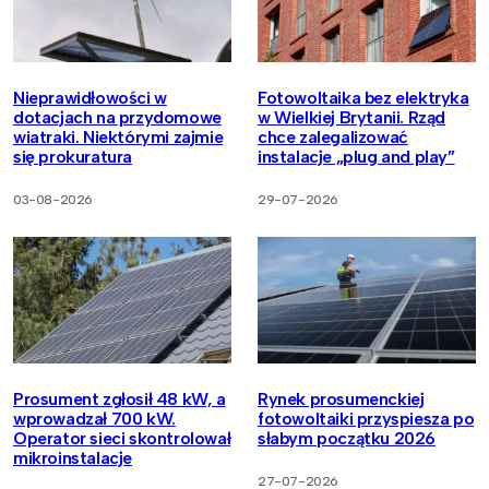
Nieprawidłowości w
Fotowoltaika bez elektryka
dotacjach na przydomowe
w Wielkiej Brytanii. Rząd
wiatraki. Niektórymi zajmie
chce zalegalizować
się prokuratura
instalacje „plug and play”
03-08-2026
29-07-2026
Prosument zgłosił 48 kW, a
Rynek prosumenckiej
wprowadzał 700 kW.
fotowoltaiki przyspiesza po
Operator sieci skontrolował
słabym początku 2026
mikroinstalacje
27-07-2026