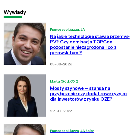
Wywiady
Francesco Liuzza, JA
Na jakie technologie stawia przemysł
PV? Czy dominacja TOPCon
pozostanie niezagrożona i co z
perowskitami?
03-08-2026
Marta Głód, OX2
Mosty szynowe – szansa na
przyłączenie czy dodatkowe ryzyko
dla inwestorów z rynku OZE?
29-07-2026
Francesco Liuzza, JA Solar