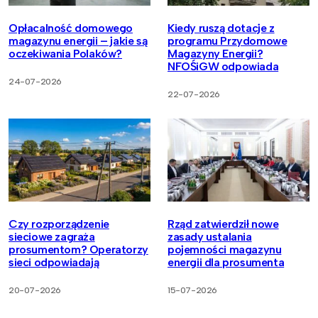
Opłacalność domowego
Kiedy ruszą dotacje z
magazynu energii – jakie są
programu Przydomowe
oczekiwania Polaków?
Magazyny Energii?
NFOŚiGW odpowiada
24-07-2026
22-07-2026
Czy rozporządzenie
Rząd zatwierdził nowe
sieciowe zagraża
zasady ustalania
prosumentom? Operatorzy
pojemności magazynu
sieci odpowiadają
energii dla prosumenta
20-07-2026
15-07-2026