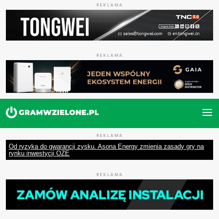
REKLAMA
REKLAMA
REKLAMA
Od ryzyka do gwarancji zysku. Asona Energy zmienia zasady gry na
rynku inwestycji OZE
REKLAMA