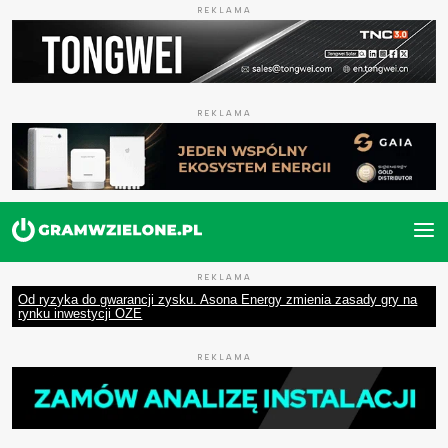
REKLAMA
REKLAMA
REKLAMA
Od ryzyka do gwarancji zysku. Asona Energy zmienia zasady gry na
rynku inwestycji OZE
REKLAMA