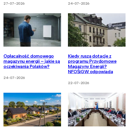
27-07-2026
24-07-2026
Opłacalność domowego
Kiedy ruszą dotacje z
magazynu energii – jakie są
programu Przydomowe
oczekiwania Polaków?
Magazyny Energii?
NFOŚiGW odpowiada
24-07-2026
22-07-2026