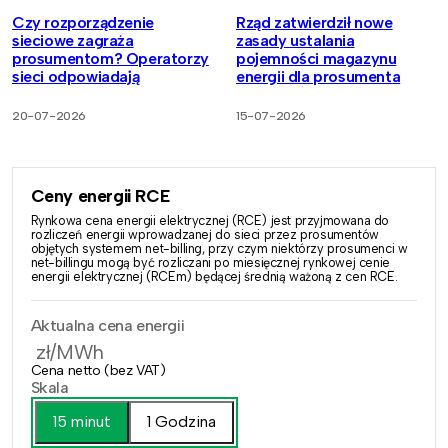
Czy rozporządzenie
Rząd zatwierdził nowe
sieciowe zagraża
zasady ustalania
prosumentom? Operatorzy
pojemności magazynu
sieci odpowiadają
energii dla prosumenta
20-07-2026
15-07-2026
Ceny energii RCE
Rynkowa cena energii elektrycznej (RCE) jest przyjmowana do
rozliczeń energii wprowadzanej do sieci przez prosumentów
objętych systemem net-billing, przy czym niektórzy prosumenci w
net-billingu mogą być rozliczani po miesięcznej rynkowej cenie
energii elektrycznej (RCEm) będącej średnią ważoną z cen RCE.
Aktualna cena energii
zł/MWh
Cena netto (bez VAT)
Skala
15 minut
1 Godzina