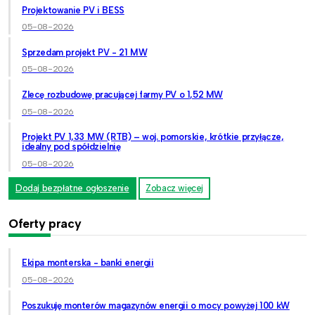
Projektowanie PV i BESS
05-08-2026
Sprzedam projekt PV - 21 MW
05-08-2026
Zlecę rozbudowę pracującej farmy PV o 1,52 MW
05-08-2026
Projekt PV 1,33 MW (RTB) – woj. pomorskie, krótkie przyłącze,
idealny pod spółdzielnię
05-08-2026
Dodaj bezpłatne ogłoszenie
Zobacz więcej
Oferty pracy
Ekipa monterska - banki energii
05-08-2026
Poszukuję monterów magazynów energii o mocy powyżej 100 kW