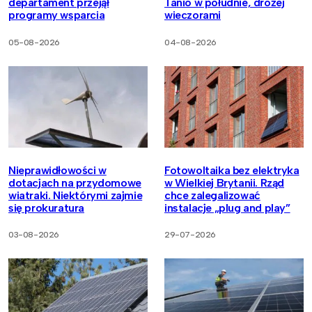
departament przejął
Tanio w południe, drożej
programy wsparcia
wieczorami
05-08-2026
04-08-2026
Nieprawidłowości w
Fotowoltaika bez elektryka
dotacjach na przydomowe
w Wielkiej Brytanii. Rząd
wiatraki. Niektórymi zajmie
chce zalegalizować
się prokuratura
instalacje „plug and play”
03-08-2026
29-07-2026