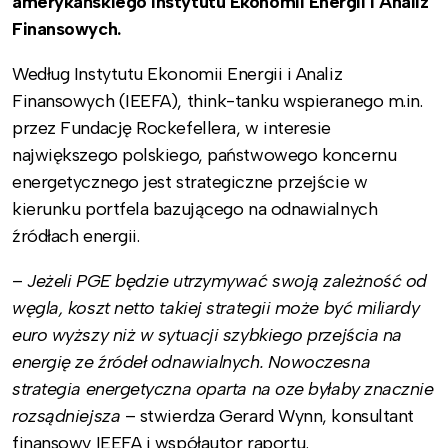
amerykańskiego Instytutu Ekonomii Energii i Analiz
Finansowych.
Według Instytutu Ekonomii Energii i Analiz
Finansowych (IEEFA), think-tanku wspieranego m.in.
przez Fundację Rockefellera, w interesie
największego polskiego, państwowego koncernu
energetycznego jest strategiczne przejście w
kierunku portfela bazującego na odnawialnych
źródłach energii.
–
Jeżeli PGE będzie utrzymywać swoją zależność od
węgla, koszt netto takiej strategii może być miliardy
euro wyższy niż w sytuacji szybkiego przejścia na
energię ze źródeł odnawialnych.
Nowoczesna
strategia energetyczna oparta na oze byłaby znacznie
rozsądniejsza
– stwierdza Gerard Wynn, konsultant
finansowy IEEFA i współautor raportu.