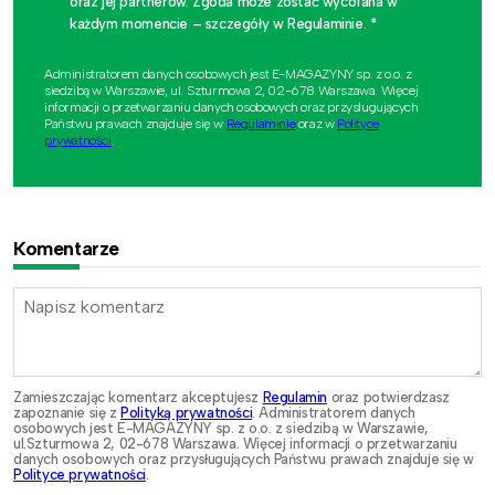
oraz jej partnerów. Zgoda może zostać wycofana w
każdym momencie – szczegóły w Regulaminie. *
Administratorem danych osobowych jest E-MAGAZYNY sp. z o.o. z
siedzibą w Warszawie, ul. Szturmowa 2, 02-678 Warszawa. Więcej
informacji o przetwarzaniu danych osobowych oraz przysługujących
Państwu prawach znajduje się w
Regulaminie
oraz w
Polityce
prywatności
.
Komentarze
Zamieszczając komentarz akceptujesz
Regulamin
oraz potwierdzasz
zapoznanie się z
Polityką prywatności
. Administratorem danych
osobowych jest E-MAGAZYNY sp. z o.o. z siedzibą w Warszawie,
ul.Szturmowa 2, 02-678 Warszawa. Więcej informacji o przetwarzaniu
danych osobowych oraz przysługujących Państwu prawach znajduje się w
Polityce prywatności
.