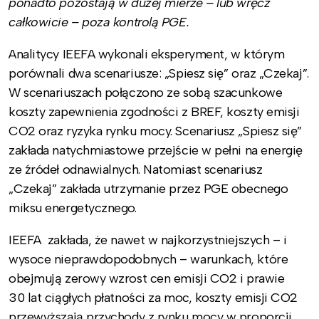
ponadto pozostają w dużej mierze – lub wręcz
całkowicie – poza kontrolą PGE.
Analitycy IEEFA wykonali eksperyment, w którym
porównali dwa scenariusze: „Spiesz się” oraz „Czekaj”.
W scenariuszach połączono ze sobą szacunkowe
koszty zapewnienia zgodności z BREF, koszty emisji
CO2 oraz ryzyka rynku mocy. Scenariusz „Spiesz się”
zakłada natychmiastowe przejście w pełni na energię
ze źródeł odnawialnych. Natomiast scenariusz
„Czekaj” zakłada utrzymanie przez PGE obecnego
miksu energetycznego.
IEEFA zakłada, że nawet w najkorzystniejszych – i
wysoce nieprawdopodobnych – warunkach, które
obejmują zerowy wzrost cen emisji CO2 i prawie
30 lat ciągłych płatności za moc, koszty emisji CO2
przewyższają przychody z rynku mocy w proporcji