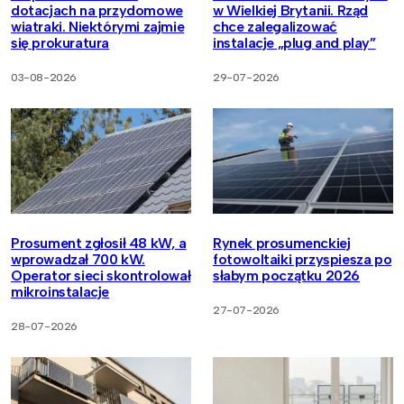
dotacjach na przydomowe
w Wielkiej Brytanii. Rząd
wiatraki. Niektórymi zajmie
chce zalegalizować
się prokuratura
instalacje „plug and play”
03-08-2026
29-07-2026
Prosument zgłosił 48 kW, a
Rynek prosumenckiej
wprowadzał 700 kW.
fotowoltaiki przyspiesza po
Operator sieci skontrolował
słabym początku 2026
mikroinstalacje
27-07-2026
28-07-2026