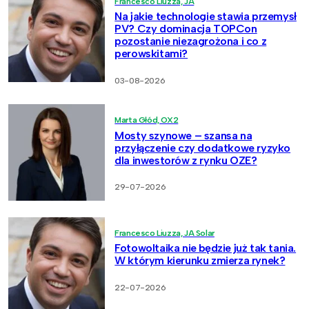
Francesco Liuzza, JA
Na jakie technologie stawia przemysł
PV? Czy dominacja TOPCon
pozostanie niezagrożona i co z
perowskitami?
03-08-2026
Marta Głód, OX2
Mosty szynowe – szansa na
przyłączenie czy dodatkowe ryzyko
dla inwestorów z rynku OZE?
29-07-2026
Francesco Liuzza, JA Solar
Fotowoltaika nie będzie już tak tania.
W którym kierunku zmierza rynek?
22-07-2026