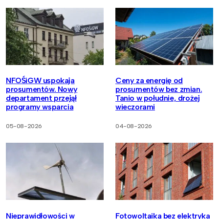
NFOŚiGW uspokaja
Ceny za energię od
prosumentów. Nowy
prosumentów bez zmian.
departament przejął
Tanio w południe, drożej
programy wsparcia
wieczorami
05-08-2026
04-08-2026
Nieprawidłowości w
Fotowoltaika bez elektryka