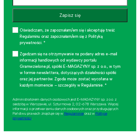
Zapisz się
Oświadczam, że zapoznałam/em się i akceptuję treść
Regulaminu oraz zapoznałam/em się z Polityką
prywatności. *
Zgadzam się na otrzymywanie na podany adres e-mail
informacji handlowych od wydawcy portalu
Gramwzielone.pl, spółki E-MAGAZYNY sp. z o.o., w tym
w formie newslettera, dotyczących działalności spółki
oraz jej partnerów. Zgoda może zostać wycofana w
każdym momencie – szczegóły w Regulaminie. *
Administratorem danych osobowych jest E-MAGAZYNY sp. z o.o. z
siedzibą w Warszawie, ul. Szturmowa 2, 02-678 Warszawa. Więcej
informacji o przetwarzaniu danych osobowych oraz przysługujących
Państwu prawach znajduje się w
Regulaminie
oraz w
Polityce
prywatności
.