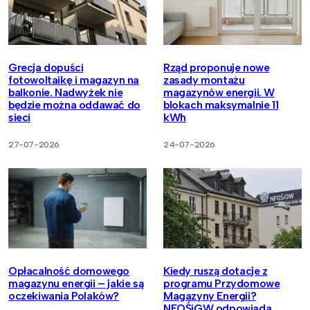
Grecja dopuści
Rząd proponuje nowe
fotowoltaikę i magazyn na
zasady montażu
balkonie. Nadwyżek nie
magazynów energii. W
będzie można oddawać do
blokach maksymalnie 11
sieci
kWh
27-07-2026
24-07-2026
Opłacalność domowego
Kiedy ruszą dotacje z
magazynu energii – jakie są
programu Przydomowe
oczekiwania Polaków?
Magazyny Energii?
NFOŚiGW odpowiada