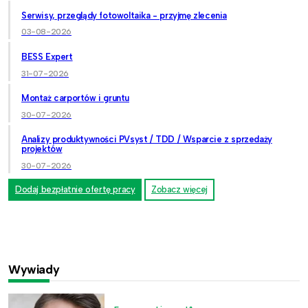
Serwisy, przeglądy fotowoltaika - przyjmę zlecenia
03-08-2026
BESS Expert
31-07-2026
Montaż carportów i gruntu
30-07-2026
Analizy produktywności PVsyst / TDD / Wsparcie z sprzedaży
projektów
30-07-2026
Dodaj bezpłatnie ofertę pracy
Zobacz więcej
Wywiady