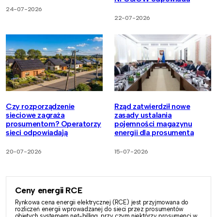
24-07-2026
22-07-2026
Czy rozporządzenie
Rząd zatwierdził nowe
sieciowe zagraża
zasady ustalania
prosumentom? Operatorzy
pojemności magazynu
sieci odpowiadają
energii dla prosumenta
20-07-2026
15-07-2026
Ceny energii RCE
Rynkowa cena energii elektrycznej (RCE) jest przyjmowana do
rozliczeń energii wprowadzanej do sieci przez prosumentów
objętych systemem net-billing, przy czym niektórzy prosumenci w