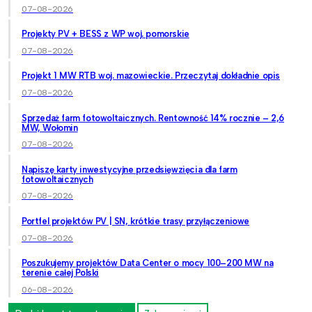
07-08-2026
Projekty PV + BESS z WP woj. pomorskie
07-08-2026
Projekt 1 MW RTB woj. mazowieckie. Przeczytaj dokładnie opis
07-08-2026
Sprzedaż farm fotowoltaicznych. Rentowność 14% rocznie – 2,6
MW, Wołomin
07-08-2026
Napiszę karty inwestycyjne przedsięwzięcia dla farm
fotowoltaicznych
07-08-2026
Portfel projektów PV | SN, krótkie trasy przyłączeniowe
07-08-2026
Poszukujemy projektów Data Center o mocy 100–200 MW na
terenie całej Polski
06-08-2026