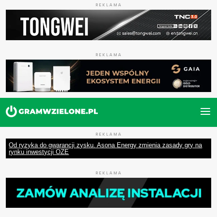
REKLAMA
REKLAMA
REKLAMA
Od ryzyka do gwarancji zysku. Asona Energy zmienia zasady gry na
rynku inwestycji OZE
REKLAMA