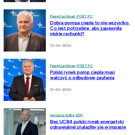
Paweł Lachman, PORT PC
Dobra pompa ciepła to nie wszystko.
Co jest potrzebne, aby zapewniła
niskie rachunki?
12-06-2026
Paweł Lachman, PORT PC
Polski rynek pomp ciepła musi
walczyć o odbudowę zaufania
10-06-2026
Ireneusz Kulka, EDP
Bez UC84 polski rynek energetyki
odnawialnej znalazłby się w impasie