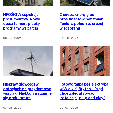
NFOŚiGW uspokaja
Ceny za energię od
prosumentów. Nowy
prosumentów bez zmian.
departament przejął
Tanio w południe, drożej
programy wsparcia
wieczorami
05-08-2026
04-08-2026
Nieprawidłowości w
Fotowoltaika bez elektryka
dotacjach na przydomowe
w Wielkiej Brytanii. Rząd
wiatraki. Niektórymi zajmie
chce zalegalizować
się prokuratura
instalacje „plug and play”
03-08-2026
29-07-2026