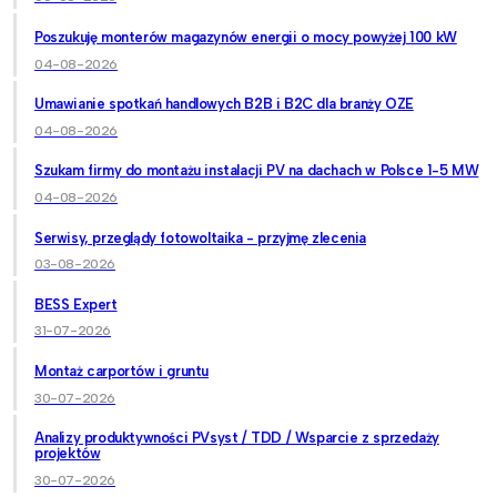
Poszukuję monterów magazynów energii o mocy powyżej 100 kW
04-08-2026
Umawianie spotkań handlowych B2B i B2C dla branży OZE
04-08-2026
Szukam firmy do montażu instalacji PV na dachach w Polsce 1-5 MW
04-08-2026
Serwisy, przeglądy fotowoltaika - przyjmę zlecenia
03-08-2026
BESS Expert
31-07-2026
Montaż carportów i gruntu
30-07-2026
Analizy produktywności PVsyst / TDD / Wsparcie z sprzedaży
projektów
30-07-2026