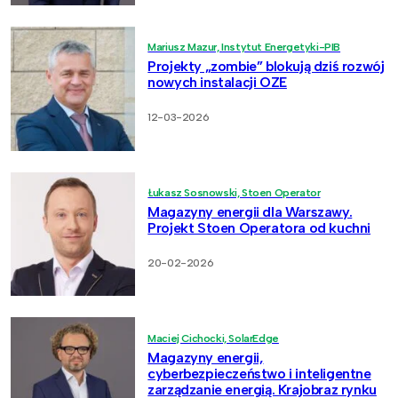
Mariusz Mazur, Instytut Energetyki-PIB
Projekty „zombie” blokują dziś rozwój
nowych instalacji OZE
12-03-2026
Łukasz Sosnowski, Stoen Operator
Magazyny energii dla Warszawy.
Projekt Stoen Operatora od kuchni
20-02-2026
Maciej Cichocki, SolarEdge
Magazyny energii,
cyberbezpieczeństwo i inteligentne
zarządzanie energią. Krajobraz rynku