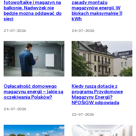
fotowoltaikę i magazyn na
zasady montażu
balkonie. Nadwyżek nie
magazynów energii. W
będzie można oddawać do
blokach maksymalnie 11
sieci
kWh
27-07-2026
24-07-2026
Opłacalność domowego
Kiedy ruszą dotacje z
magazynu energii – jakie są
programu Przydomowe
oczekiwania Polaków?
Magazyny Energii?
NFOŚiGW odpowiada
24-07-2026
22-07-2026