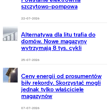
szczytowo-pompowa
22-07-2026
Alternatywa dla litu trafia do
domów. Nowe magazyny
wytrzymają 8 tys. cykli
25-07-2026
Ceny energii od prosumentów
biły rekordy. Skorzystać mogli
jednak tylko właściciele
magazynów
07-07-2026