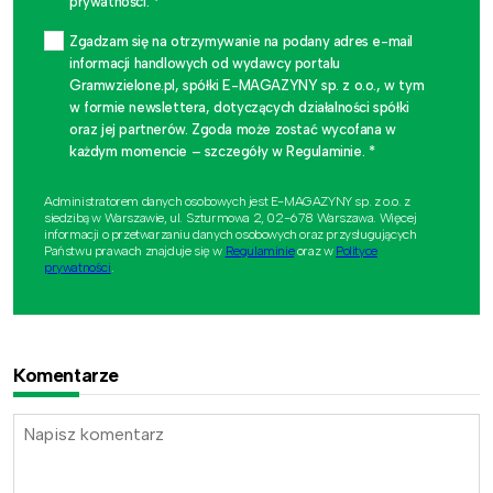
prywatności. *
Zgadzam się na otrzymywanie na podany adres e-mail
informacji handlowych od wydawcy portalu
Gramwzielone.pl, spółki E-MAGAZYNY sp. z o.o., w tym
w formie newslettera, dotyczących działalności spółki
oraz jej partnerów. Zgoda może zostać wycofana w
każdym momencie – szczegóły w Regulaminie. *
Administratorem danych osobowych jest E-MAGAZYNY sp. z o.o. z
siedzibą w Warszawie, ul. Szturmowa 2, 02-678 Warszawa. Więcej
informacji o przetwarzaniu danych osobowych oraz przysługujących
Państwu prawach znajduje się w
Regulaminie
oraz w
Polityce
prywatności
.
Komentarze