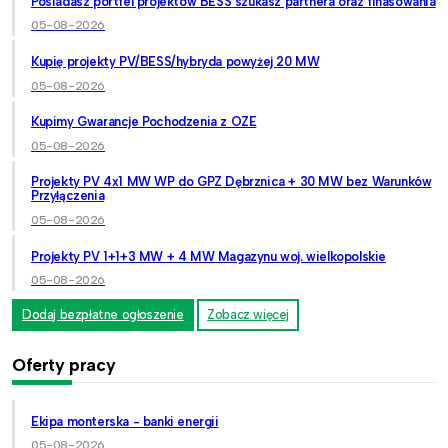
Posiadasz portfel projektów BESS szukasz partnera oraz finasowania
05-08-2026
Kupię projekty PV/BESS/hybryda powyżej 20 MW
05-08-2026
Kupimy Gwarancje Pochodzenia z OZE
05-08-2026
Projekty PV 4x1 MW WP do GPZ Dębrznica + 30 MW bez Warunków
Przyłączenia
05-08-2026
Projekty PV 1+1+3 MW + 4 MW Magazynu woj. wielkopolskie
05-08-2026
Dodaj bezpłatne ogłoszenie
Zobacz więcej
Oferty pracy
Ekipa monterska - banki energii
05-08-2026