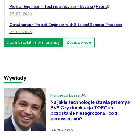
Project Engineer – Technical Advisor– Bavaria (Hybrid)
29-07-2026
Construction Project Engineer with Site and Remote Presence
29-07-2026
Dodaj bezpłatnie ofertę pracy
Zobacz więcej
Wywiady
Francesco Liuzza, JA
Na jakie technologie stawia przemysł
PV? Czy dominacja TOPCon
pozostanie niezagrożona i co z
perowskitami?
03-08-2026