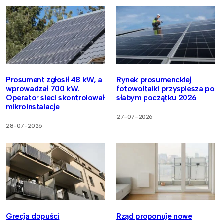
Prosument zgłosił 48 kW, a
Rynek prosumenckiej
wprowadzał 700 kW.
fotowoltaiki przyspiesza po
Operator sieci skontrolował
słabym początku 2026
mikroinstalacje
27-07-2026
28-07-2026
Grecja dopuści
Rząd proponuje nowe