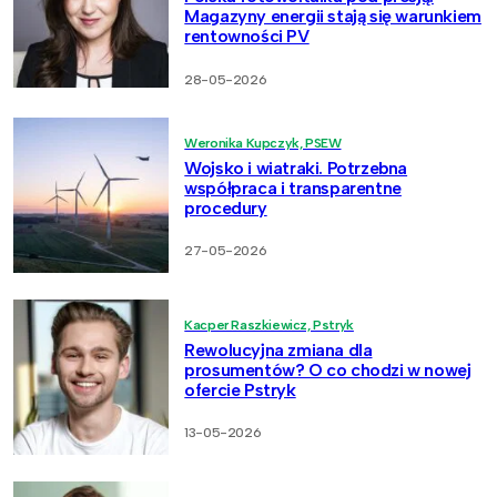
Magazyny energii stają się warunkiem
rentowności PV
28-05-2026
Weronika Kupczyk, PSEW
Wojsko i wiatraki. Potrzebna
współpraca i transparentne
procedury
27-05-2026
Kacper Raszkiewicz, Pstryk
Rewolucyjna zmiana dla
prosumentów? O co chodzi w nowej
ofercie Pstryk
13-05-2026