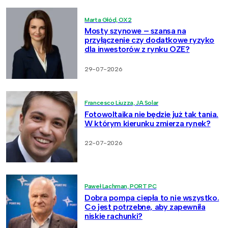
Marta Głód, OX2
Mosty szynowe – szansa na
przyłączenie czy dodatkowe ryzyko
dla inwestorów z rynku OZE?
29-07-2026
Francesco Liuzza, JA Solar
Fotowoltaika nie będzie już tak tania.
W którym kierunku zmierza rynek?
22-07-2026
Paweł Lachman, PORT PC
Dobra pompa ciepła to nie wszystko.
Co jest potrzebne, aby zapewniła
niskie rachunki?