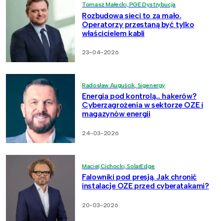
Tomasz Małecki, PGE Dystrybucja
Rozbudowa sieci to za mało.
Operatorzy przestaną być tylko
właścicielem kabli
23-04-2026
Radosław Auguścik, Sigenergy
Energia pod kontrolą… hakerów?
Cyberzagrożenia w sektorze OZE i
magazynów energii
24-03-2026
Maciej Cichocki, SolarEdge
Falowniki pod presją. Jak chronić
instalacje OZE przed cyberatakami?
20-03-2026