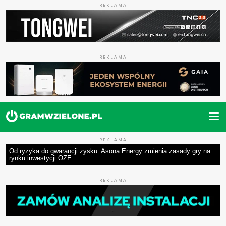
REKLAMA
REKLAMA
REKLAMA
Od ryzyka do gwarancji zysku. Asona Energy zmienia zasady gry na
rynku inwestycji OZE
REKLAMA