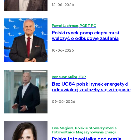
12-06-2026
Paweł Lachman, PORT PC
Polski rynek pomp ciepła musi
walczyć o odbudowę zaufania
10-06-2026
Ireneusz Kulka, EDP
Bez UC84 polski rynek energetyki
odnawialnej znalazłby się w impasie
09-06-2026
Ewa Magiera, Polskie Stowarzyszenie
Fotowoltaiki i Magazynowania Energii
Polska fotowoltaika pod presją.