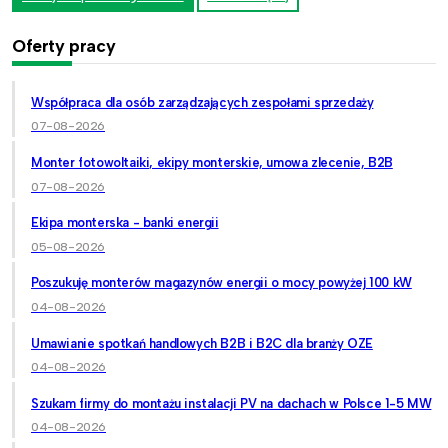
Oferty pracy
Współpraca dla osób zarządzających zespołami sprzedaży
07-08-2026
Monter fotowoltaiki, ekipy monterskie, umowa zlecenie, B2B
07-08-2026
Ekipa monterska - banki energii
05-08-2026
Poszukuję monterów magazynów energii o mocy powyżej 100 kW
04-08-2026
Umawianie spotkań handlowych B2B i B2C dla branży OZE
04-08-2026
Szukam firmy do montażu instalacji PV na dachach w Polsce 1-5 MW
04-08-2026