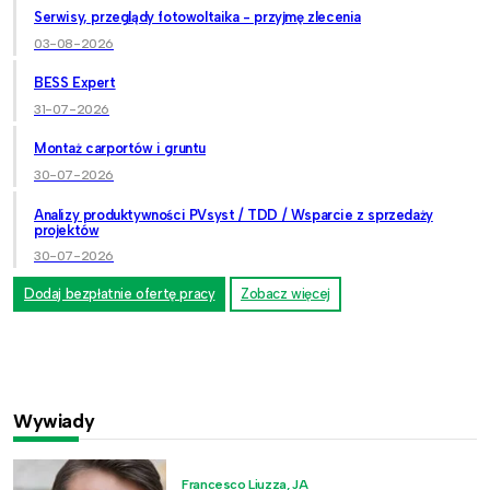
Serwisy, przeglądy fotowoltaika - przyjmę zlecenia
03-08-2026
BESS Expert
31-07-2026
Montaż carportów i gruntu
30-07-2026
Analizy produktywności PVsyst / TDD / Wsparcie z sprzedaży
projektów
30-07-2026
Dodaj bezpłatnie ofertę pracy
Zobacz więcej
Wywiady
Francesco Liuzza, JA