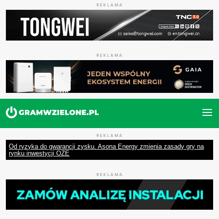
REKLAMA
REKLAMA
REKLAMA
Od ryzyka do gwarancji zysku. Asona Energy zmienia zasady gry na
rynku inwestycji OZE
REKLAMA