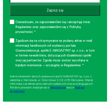
Zapisz się
Oświadczam, że zapoznałam/em się i akceptuję treść
Regulaminu oraz zapoznałam/em się z Polityką
prywatności. *
Zgadzam się na otrzymywanie na podany adres e-mail
informacji handlowych od wydawcy portalu
Gramwzielone.pl, spółki E-MAGAZYNY sp. z o.o., w tym
w formie newslettera, dotyczących działalności spółki
oraz jej partnerów. Zgoda może zostać wycofana w
każdym momencie – szczegóły w Regulaminie. *
Administratorem danych osobowych jest E-MAGAZYNY sp. z o.o. z
siedzibą w Warszawie, ul. Szturmowa 2, 02-678 Warszawa. Więcej
informacji o przetwarzaniu danych osobowych oraz przysługujących
Państwu prawach znajduje się w
Regulaminie
oraz w
Polityce
prywatności
.