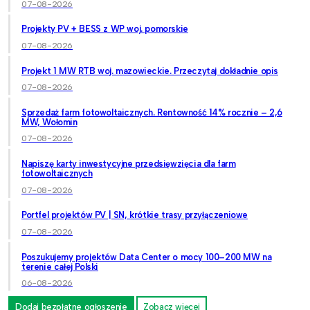
07-08-2026
Projekty PV + BESS z WP woj. pomorskie
07-08-2026
Projekt 1 MW RTB woj. mazowieckie. Przeczytaj dokładnie opis
07-08-2026
Sprzedaż farm fotowoltaicznych. Rentowność 14% rocznie – 2,6
MW, Wołomin
07-08-2026
Napiszę karty inwestycyjne przedsięwzięcia dla farm
fotowoltaicznych
07-08-2026
Portfel projektów PV | SN, krótkie trasy przyłączeniowe
07-08-2026
Poszukujemy projektów Data Center o mocy 100–200 MW na
terenie całej Polski
06-08-2026
Dodaj bezpłatne ogłoszenie
Zobacz więcej