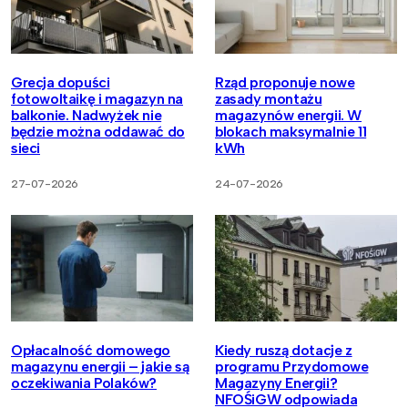
Grecja dopuści
Rząd proponuje nowe
fotowoltaikę i magazyn na
zasady montażu
balkonie. Nadwyżek nie
magazynów energii. W
będzie można oddawać do
blokach maksymalnie 11
sieci
kWh
27-07-2026
24-07-2026
Opłacalność domowego
Kiedy ruszą dotacje z
magazynu energii – jakie są
programu Przydomowe
oczekiwania Polaków?
Magazyny Energii?
NFOŚiGW odpowiada