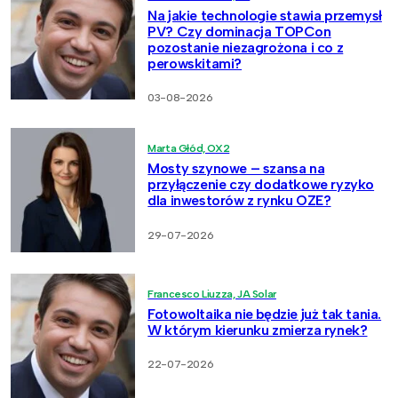
Na jakie technologie stawia przemysł
PV? Czy dominacja TOPCon
pozostanie niezagrożona i co z
perowskitami?
03-08-2026
Marta Głód, OX2
Mosty szynowe – szansa na
przyłączenie czy dodatkowe ryzyko
dla inwestorów z rynku OZE?
29-07-2026
Francesco Liuzza, JA Solar
Fotowoltaika nie będzie już tak tania.
W którym kierunku zmierza rynek?
22-07-2026