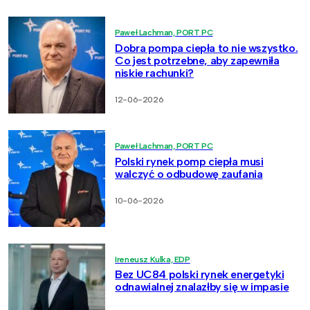
Paweł Lachman, PORT PC
Dobra pompa ciepła to nie wszystko.
Co jest potrzebne, aby zapewniła
niskie rachunki?
12-06-2026
Paweł Lachman, PORT PC
Polski rynek pomp ciepła musi
walczyć o odbudowę zaufania
10-06-2026
Ireneusz Kulka, EDP
Bez UC84 polski rynek energetyki
odnawialnej znalazłby się w impasie