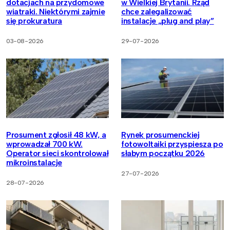
dotacjach na przydomowe
w Wielkiej Brytanii. Rząd
wiatraki. Niektórymi zajmie
chce zalegalizować
się prokuratura
instalacje „plug and play”
03-08-2026
29-07-2026
Prosument zgłosił 48 kW, a
Rynek prosumenckiej
wprowadzał 700 kW.
fotowoltaiki przyspiesza po
Operator sieci skontrolował
słabym początku 2026
mikroinstalacje
27-07-2026
28-07-2026