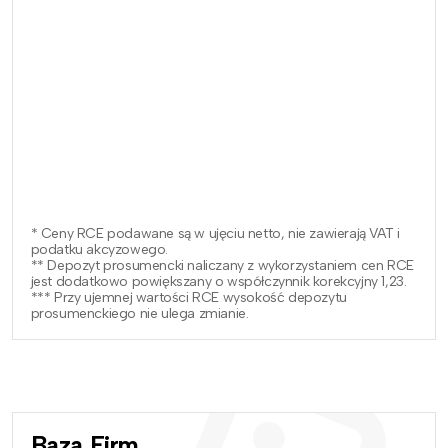
* Ceny RCE podawane są w ujęciu netto, nie zawierają VAT i
podatku akcyzowego.
** Depozyt prosumencki naliczany z wykorzystaniem cen RCE
jest dodatkowo powiększany o współczynnik korekcyjny 1,23.
*** Przy ujemnej wartości RCE wysokość depozytu
prosumenckiego nie ulega zmianie.
Baza Firm