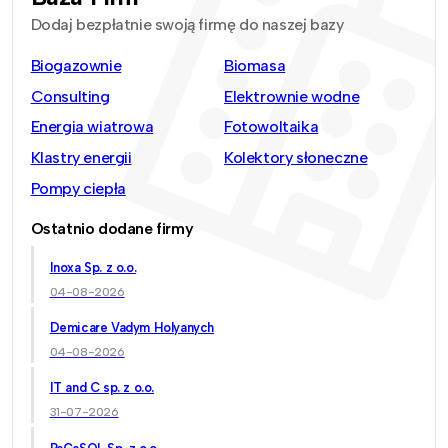
Dodaj bezpłatnie swoją firmę do naszej bazy
Biogazownie
Biomasa
Consulting
Elektrownie wodne
Energia wiatrowa
Fotowoltaika
Klastry energii
Kolektory słoneczne
Pompy ciepła
Ostatnio dodane firmy
Inoxa Sp. z o.o.
04-08-2026
Demicare Vadym Holyanych
04-08-2026
IT and C sp. z o.o.
31-07-2026