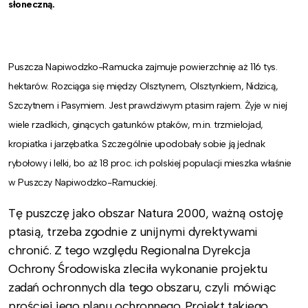
słoneczną.
Puszcza Napiwodzko-Ramucka zajmuje powierzchnię aż 116 tys.
hektarów. Rozciąga się między Olsztynem, Olsztynkiem, Nidzicą,
Szczytnem i Pasymiem. Jest prawdziwym ptasim rajem. Żyje w niej
wiele rzadkich, ginących gatunków ptaków, m.in. trzmielojad,
kropiatka i jarzębatka. Szczególnie upodobały sobie ją jednak
rybołowy i lelki, bo aż 18 proc. ich polskiej populacji mieszka właśnie
w Puszczy Napiwodzko-Ramuckiej.
Tę puszczę jako obszar Natura 2000, ważną ostoję
ptasią, trzeba zgodnie z unijnymi dyrektywami
chronić. Z tego względu Regionalna Dyrekcja
Ochrony Środowiska zleciła wykonanie projektu
zadań ochronnych dla tego obszaru, czyli mówiąc
prościej jego planu ochronnego. Projekt takiego