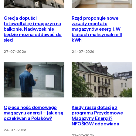
Grecja dopuści
Rząd proponuje nowe
fotowoltaikę i magazyn na
zasady montażu
balkonie. Nadwyżek nie
magazynów energii. W
będzie można oddawać do
blokach maksymalnie 11
sieci
kWh
27-07-2026
24-07-2026
Opłacalność domowego
Kiedy ruszą dotacje z
magazynu energii – jakie są
programu Przydomowe
oczekiwania Polaków?
Magazyny Energii?
NFOŚiGW odpowiada
24-07-2026
22-07-2026