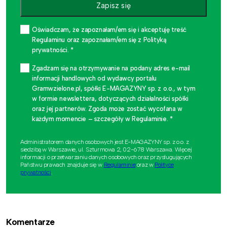
Zapisz się
Oświadczam, że zapoznałam/em się i akceptuję treść
Regulaminu oraz zapoznałam/em się z Polityką
prywatności. *
Zgadzam się na otrzymywanie na podany adres e-mail
informacji handlowych od wydawcy portalu
Gramwzielone.pl, spółki E-MAGAZYNY sp. z o.o., w tym
w formie newslettera, dotyczących działalności spółki
oraz jej partnerów. Zgoda może zostać wycofana w
każdym momencie – szczegóły w Regulaminie. *
Administratorem danych osobowych jest E-MAGAZYNY sp. z o.o. z
siedzibą w Warszawie, ul. Szturmowa 2, 02-678 Warszawa. Więcej
informacji o przetwarzaniu danych osobowych oraz przysługujących
Państwu prawach znajduje się w
Regulaminie
oraz w
Polityce
prywatności
.
Komentarze