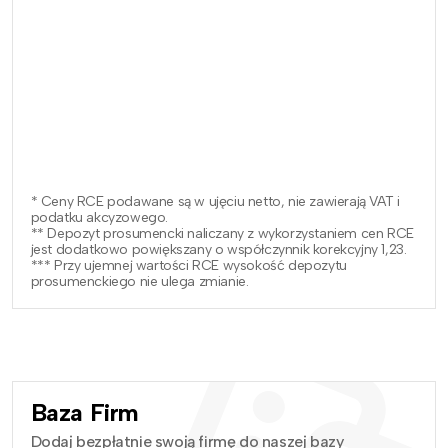
* Ceny RCE podawane są w ujęciu netto, nie zawierają VAT i
podatku akcyzowego.
** Depozyt prosumencki naliczany z wykorzystaniem cen RCE
jest dodatkowo powiększany o współczynnik korekcyjny 1,23.
*** Przy ujemnej wartości RCE wysokość depozytu
prosumenckiego nie ulega zmianie.
Baza Firm
Dodaj bezpłatnie swoją firmę do naszej bazy