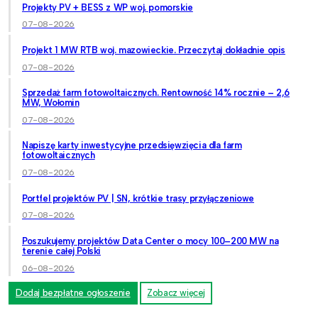
Projekty PV + BESS z WP woj. pomorskie
07-08-2026
Projekt 1 MW RTB woj. mazowieckie. Przeczytaj dokładnie opis
07-08-2026
Sprzedaż farm fotowoltaicznych. Rentowność 14% rocznie – 2,6
MW, Wołomin
07-08-2026
Napiszę karty inwestycyjne przedsięwzięcia dla farm
fotowoltaicznych
07-08-2026
Portfel projektów PV | SN, krótkie trasy przyłączeniowe
07-08-2026
Poszukujemy projektów Data Center o mocy 100–200 MW na
terenie całej Polski
06-08-2026
Dodaj bezpłatne ogłoszenie
Zobacz więcej