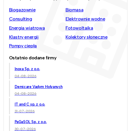
Biogazownie
Biomasa
Consulting
Elektrownie wodne
Energia wiatrowa
Fotowoltaika
Klastry energii
Kolektory słoneczne
Pompy ciepła
Ostatnio dodane firmy
Inoxa Sp. z o.o.
04-08-2026
Demicare Vadym Holyanych
04-08-2026
IT and C sp. z o.o.
31-07-2026
PaGaSOL Sp. z o.o.
30-07-2026