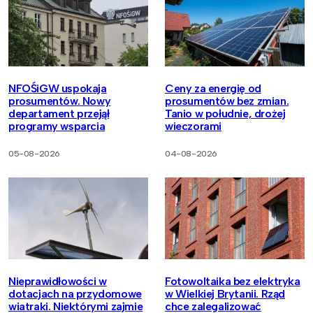
NFOŚiGW uspokaja
Ceny za energię od
prosumentów. Nowy
prosumentów bez zmian.
departament przejął
Tanio w południe, drożej
programy wsparcia
wieczorami
05-08-2026
04-08-2026
Nieprawidłowości w
Fotowoltaika bez elektryka
dotacjach na przydomowe
w Wielkiej Brytanii. Rząd
wiatraki. Niektórymi zajmie
chce zalegalizować