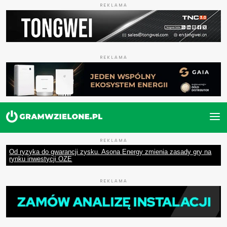
REKLAMA
REKLAMA
REKLAMA
Od ryzyka do gwarancji zysku. Asona Energy zmienia zasady gry na
rynku inwestycji OZE
REKLAMA