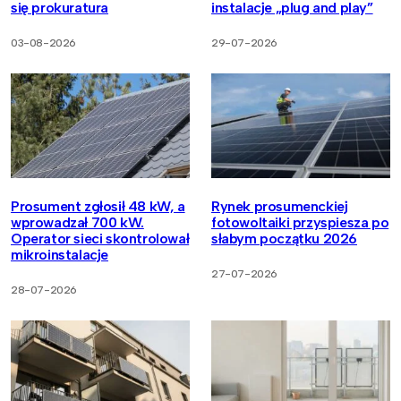
się prokuratura
instalacje „plug and play”
03-08-2026
29-07-2026
Prosument zgłosił 48 kW, a
Rynek prosumenckiej
wprowadzał 700 kW.
fotowoltaiki przyspiesza po
Operator sieci skontrolował
słabym początku 2026
mikroinstalacje
27-07-2026
28-07-2026