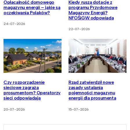
Opłacalność domowego
Kiedy ruszą dotacje z
magazynu energii – jakie są
programu Przydomowe
oczekiwania Polaków?
Magazyny Energii?
NFOŚiGW odpowiada
24-07-2026
22-07-2026
Czy rozporządzenie
Rząd zatwierdził nowe
sieciowe zagraża
zasady ustalania
prosumentom? Operatorzy
pojemności magazynu
sieci odpowiadają
energii dla prosumenta
20-07-2026
15-07-2026