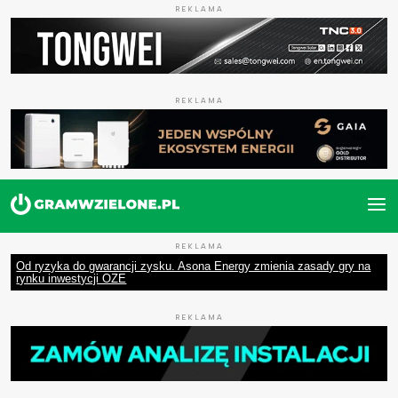
REKLAMA
REKLAMA
REKLAMA
Od ryzyka do gwarancji zysku. Asona Energy zmienia zasady gry na
rynku inwestycji OZE
REKLAMA