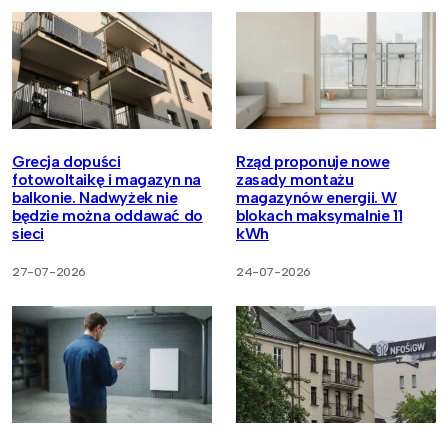
Grecja dopuści
Rząd proponuje nowe
fotowoltaikę i magazyn na
zasady montażu
balkonie. Nadwyżek nie
magazynów energii. W
będzie można oddawać do
blokach maksymalnie 11
sieci
kWh
27-07-2026
24-07-2026