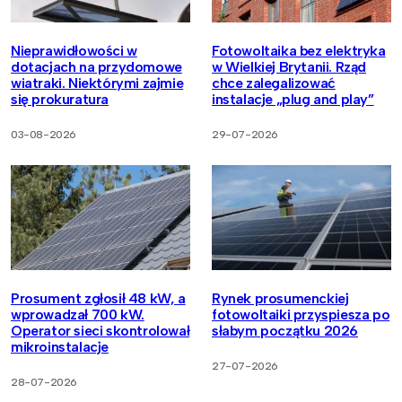
Nieprawidłowości w
Fotowoltaika bez elektryka
dotacjach na przydomowe
w Wielkiej Brytanii. Rząd
wiatraki. Niektórymi zajmie
chce zalegalizować
się prokuratura
instalacje „plug and play”
03-08-2026
29-07-2026
Prosument zgłosił 48 kW, a
Rynek prosumenckiej
wprowadzał 700 kW.
fotowoltaiki przyspiesza po
Operator sieci skontrolował
słabym początku 2026
mikroinstalacje
27-07-2026
28-07-2026