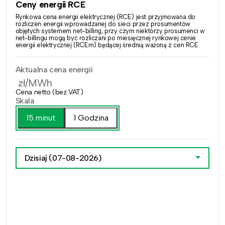
Ceny energii RCE
Rynkowa cena energii elektrycznej (RCE) jest przyjmowana do
rozliczeń energii wprowadzanej do sieci przez prosumentów
objętych systemem net-billing, przy czym niektórzy prosumenci w
net-billingu mogą być rozliczani po miesięcznej rynkowej cenie
energii elektrycznej (RCEm) będącej średnią ważoną z cen RCE.
Aktualna cena energii
zł/MWh
Cena netto (bez VAT)
Skala
15 minut
1 Godzina
Dzisiaj
(07-08-2026)