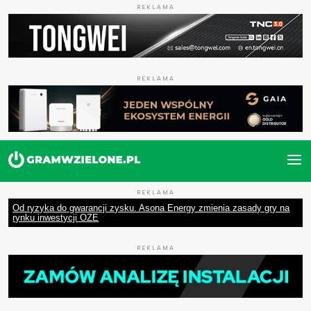
REKLAMA
REKLAMA
REKLAMA
Od ryzyka do gwarancji zysku. Asona Energy zmienia zasady gry na
rynku inwestycji OZE
REKLAMA