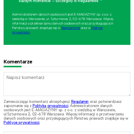
każdym momencie – szczegóły w Regulaminie. *
Administratorem danych osobowych jest E-MAGAZYNY sp. z o.o. z
siedzibą w Warszawie, ul. Szturmowa 2, 02-678 Warszawa. Więcej
informacji o przetwarzaniu danych osobowych oraz przysługujących
Państwu prawach znajduje się w
Regulaminie
oraz w
Polityce
prywatności
.
Komentarze
Zamieszczając komentarz akceptujesz
Regulamin
oraz potwierdzasz
zapoznanie się z
Polityką prywatności
. Administratorem danych
osobowych jest E-MAGAZYNY sp. z o.o. z siedzibą w Warszawie,
ul.Szturmowa 2, 02-678 Warszawa. Więcej informacji o przetwarzaniu
danych osobowych oraz przysługujących Państwu prawach znajduje się w
Polityce prywatności
.