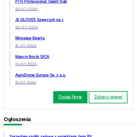
PTH Professional Talent Hub
23-07-2026
JS GLOVES Szewczyk sp. j.
20-07-2026
Mirosław Kwarta
15-07-2026
Marcin Ilnicki SICA
14-07-2026
AgroDrone Europe Sp. z o.o.
13-07-2026
Dodaj firmę
Zobacz więcej
Ogłoszenia
Sprzedam spółki celowe z projektami farm PV