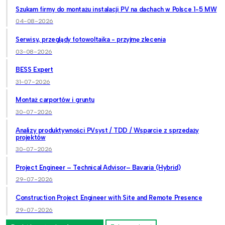
Szukam firmy do montażu instalacji PV na dachach w Polsce 1-5 MW
04-08-2026
Serwisy, przeglądy fotowoltaika - przyjmę zlecenia
03-08-2026
BESS Expert
31-07-2026
Montaż carportów i gruntu
30-07-2026
Analizy produktywności PVsyst / TDD / Wsparcie z sprzedaży
projektów
30-07-2026
Project Engineer – Technical Advisor– Bavaria (Hybrid)
29-07-2026
Construction Project Engineer with Site and Remote Presence
29-07-2026