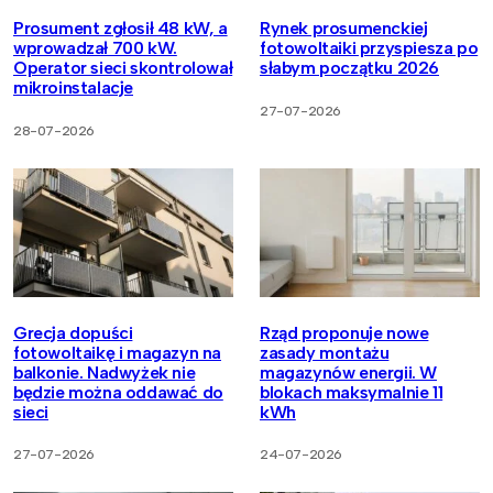
Prosument zgłosił 48 kW, a
Rynek prosumenckiej
wprowadzał 700 kW.
fotowoltaiki przyspiesza po
Operator sieci skontrolował
słabym początku 2026
mikroinstalacje
27-07-2026
28-07-2026
Grecja dopuści
Rząd proponuje nowe
fotowoltaikę i magazyn na
zasady montażu
balkonie. Nadwyżek nie
magazynów energii. W
będzie można oddawać do
blokach maksymalnie 11
sieci
kWh
27-07-2026
24-07-2026