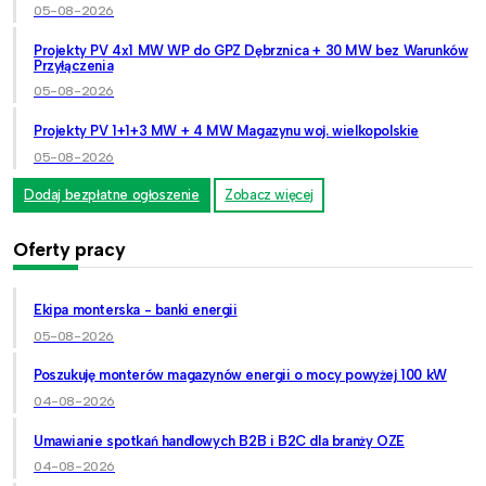
05-08-2026
Projekty PV 4x1 MW WP do GPZ Dębrznica + 30 MW bez Warunków
Przyłączenia
05-08-2026
Projekty PV 1+1+3 MW + 4 MW Magazynu woj. wielkopolskie
05-08-2026
Dodaj bezpłatne ogłoszenie
Zobacz więcej
Oferty pracy
Ekipa monterska - banki energii
05-08-2026
Poszukuję monterów magazynów energii o mocy powyżej 100 kW
04-08-2026
Umawianie spotkań handlowych B2B i B2C dla branży OZE
04-08-2026