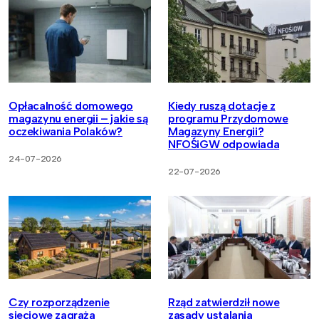
Opłacalność domowego
Kiedy ruszą dotacje z
magazynu energii – jakie są
programu Przydomowe
oczekiwania Polaków?
Magazyny Energii?
NFOŚiGW odpowiada
24-07-2026
22-07-2026
Czy rozporządzenie
Rząd zatwierdził nowe
sieciowe zagraża
zasady ustalania