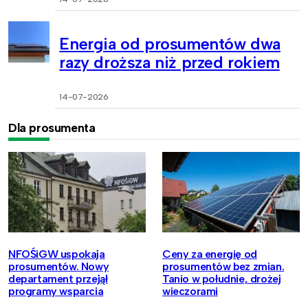
Energia od prosumentów dwa
razy droższa niż przed rokiem
14-07-2026
Dla prosumenta
NFOŚiGW uspokaja
Ceny za energię od
prosumentów. Nowy
prosumentów bez zmian.
departament przejął
Tanio w południe, drożej
programy wsparcia
wieczorami