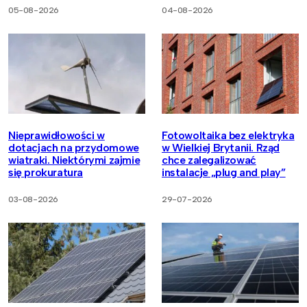
05-08-2026
04-08-2026
Nieprawidłowości w
Fotowoltaika bez elektryka
dotacjach na przydomowe
w Wielkiej Brytanii. Rząd
wiatraki. Niektórymi zajmie
chce zalegalizować
się prokuratura
instalacje „plug and play”
03-08-2026
29-07-2026