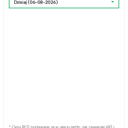
Dzisiaj
(06-08-2026)
* Ceny RCE podawane są w ujęciu netto, nie zawierają VAT i