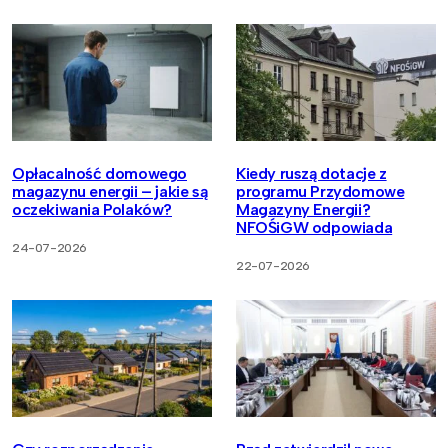
Opłacalność domowego
Kiedy ruszą dotacje z
magazynu energii – jakie są
programu Przydomowe
oczekiwania Polaków?
Magazyny Energii?
NFOŚiGW odpowiada
24-07-2026
22-07-2026