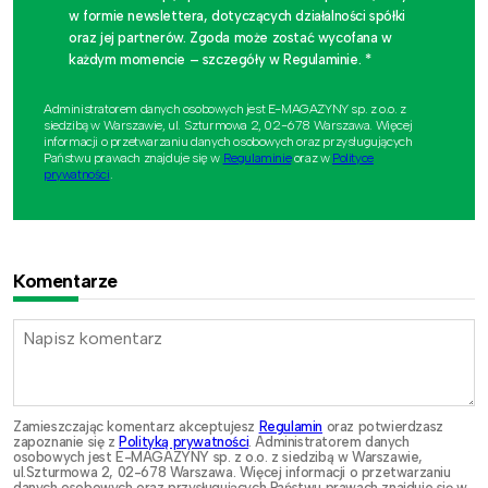
w formie newslettera, dotyczących działalności spółki
oraz jej partnerów. Zgoda może zostać wycofana w
każdym momencie – szczegóły w Regulaminie. *
Administratorem danych osobowych jest E-MAGAZYNY sp. z o.o. z
siedzibą w Warszawie, ul. Szturmowa 2, 02-678 Warszawa. Więcej
informacji o przetwarzaniu danych osobowych oraz przysługujących
Państwu prawach znajduje się w
Regulaminie
oraz w
Polityce
prywatności
.
Komentarze
Zamieszczając komentarz akceptujesz
Regulamin
oraz potwierdzasz
zapoznanie się z
Polityką prywatności
. Administratorem danych
osobowych jest E-MAGAZYNY sp. z o.o. z siedzibą w Warszawie,
ul.Szturmowa 2, 02-678 Warszawa. Więcej informacji o przetwarzaniu
danych osobowych oraz przysługujących Państwu prawach znajduje się w