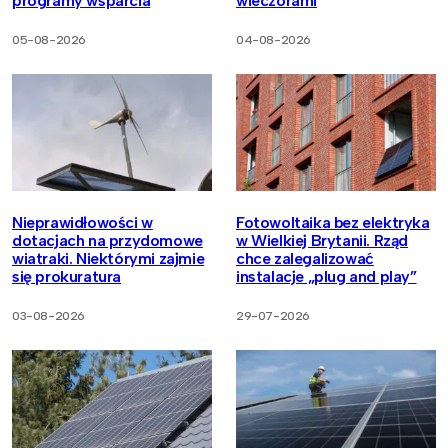
programy wsparcia
wieczorami
05-08-2026
04-08-2026
Nieprawidłowości w
Fotowoltaika bez elektryka
dotacjach na przydomowe
w Wielkiej Brytanii. Rząd
wiatraki. Niektórymi zajmie
chce zalegalizować
się prokuratura
instalacje „plug and play”
03-08-2026
29-07-2026