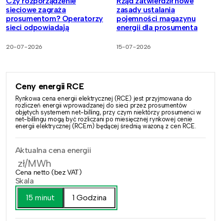
Czy rozporządzenie
Rząd zatwierdził nowe
sieciowe zagraża
zasady ustalania
prosumentom? Operatorzy
pojemności magazynu
sieci odpowiadają
energii dla prosumenta
20-07-2026
15-07-2026
Ceny energii RCE
Rynkowa cena energii elektrycznej (RCE) jest przyjmowana do
rozliczeń energii wprowadzanej do sieci przez prosumentów
objętych systemem net-billing, przy czym niektórzy prosumenci w
net-billingu mogą być rozliczani po miesięcznej rynkowej cenie
energii elektrycznej (RCEm) będącej średnią ważoną z cen RCE.
Aktualna cena energii
zł/MWh
Cena netto (bez VAT)
Skala
15 minut
1 Godzina