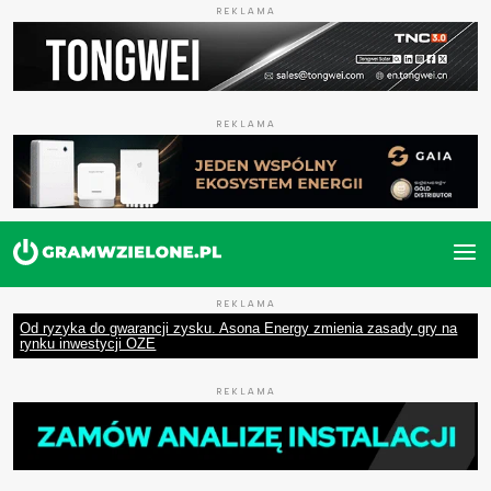
REKLAMA
REKLAMA
REKLAMA
Od ryzyka do gwarancji zysku. Asona Energy zmienia zasady gry na
rynku inwestycji OZE
REKLAMA