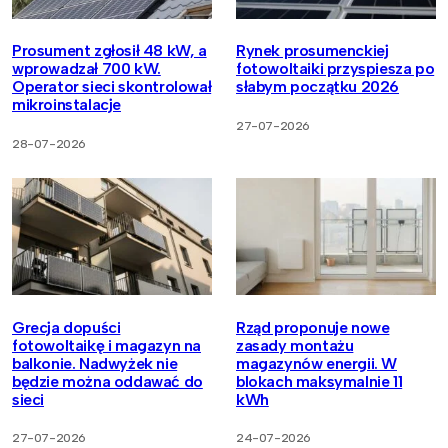
Prosument zgłosił 48 kW, a
Rynek prosumenckiej
wprowadzał 700 kW.
fotowoltaiki przyspiesza po
Operator sieci skontrolował
słabym początku 2026
mikroinstalacje
27-07-2026
28-07-2026
Grecja dopuści
Rząd proponuje nowe
fotowoltaikę i magazyn na
zasady montażu
balkonie. Nadwyżek nie
magazynów energii. W
będzie można oddawać do
blokach maksymalnie 11
sieci
kWh
27-07-2026
24-07-2026