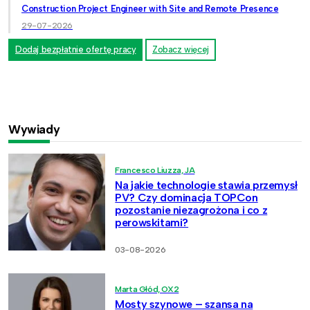
Construction Project Engineer with Site and Remote Presence
29-07-2026
Dodaj bezpłatnie ofertę pracy
Zobacz więcej
Wywiady
Francesco Liuzza, JA
Na jakie technologie stawia przemysł
PV? Czy dominacja TOPCon
pozostanie niezagrożona i co z
perowskitami?
03-08-2026
Marta Głód, OX2
Mosty szynowe – szansa na