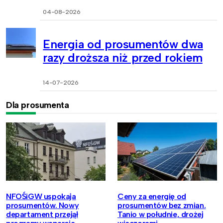
04-08-2026
Energia od prosumentów dwa
razy droższa niż przed rokiem
14-07-2026
Dla prosumenta
NFOŚiGW uspokaja
Ceny za energię od
prosumentów. Nowy
prosumentów bez zmian.
departament przejął
Tanio w południe, drożej