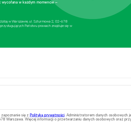
stać wycofana w każdym momencie –
edzibą w Warszawie, ul. Szturmowa 2, 02-678
 przysługujących Państwu prawach znajduje się w
 zapoznanie się z
Polityką prywatności
. Administratorem danych osobowych j
78 Warszawa. Więcej informacji o przetwarzaniu danych osobowych oraz przy