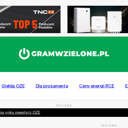
Giełda OZE
Dla prosumenta
Ceny energii RCE
E
REKLAMA
na rynku inwestycji OZE
REKLAMA