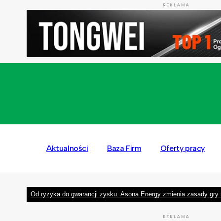
REKLAMA
Aktualności
Baza Firm
Oferty pracy
Od ryzyka do gwarancji zysku. Asona Energy zmienia zasady gry 
REKLAMA