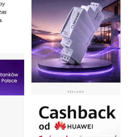
by
zas
a.
REKLAMA