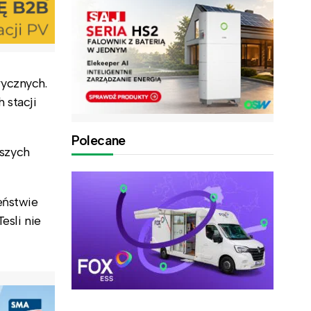
rycznych.
 stacji
Polecane
szych
eństwie
esli nie