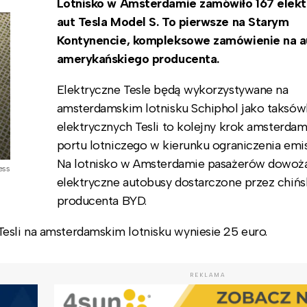
Lotnisko w Amsterdamie zamówiło 167 elek
aut Tesla Model S. To pierwsze na Starym
Kontynencie, kompleksowe zamówienie na a
amerykańskiego producenta.
Elektryczne Tesle będą wykorzystywane na
amsterdamskim lotnisku Schiphol jako taksów
elektrycznych Tesli to kolejny krok amsterda
portu lotniczego w kierunku ograniczenia emi
Na lotnisko w Amsterdamie pasażerów dowożą
ess
elektryczne autobusy dostarczone przez chińs
producenta BYD.
Tesli na amsterdamskim lotnisku wyniesie 25 euro.
REKLAMA