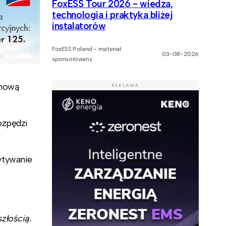
FoxESS Tour 2026 - wiedza,
technologia i praktyka bliżej
instalatorów
FoxESS Poland - materiał
03-08-2026
sponsorowany
 nową
REKLAMA
ozpędzi
ytywanie
złością.