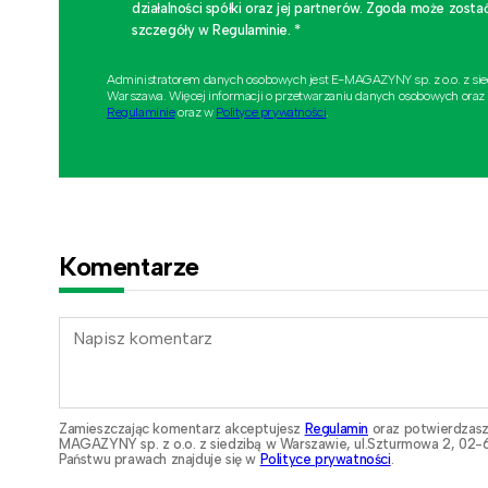
działalności spółki oraz jej partnerów. Zgoda może zo
szczegóły w Regulaminie. *
Administratorem danych osobowych jest E-MAGAZYNY sp. z o.o. z si
Warszawa. Więcej informacji o przetwarzaniu danych osobowych oraz
Regulaminie
oraz w
Polityce prywatności
.
Komentarze
Zamieszczając komentarz akceptujesz
Regulamin
oraz potwierdzasz
MAGAZYNY sp. z o.o. z siedzibą w Warszawie, ul.Szturmowa 2, 02-6
Państwu prawach znajduje się w
Polityce prywatności
.