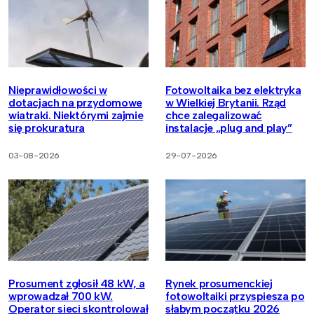
Nieprawidłowości w
Fotowoltaika bez elektryka
dotacjach na przydomowe
w Wielkiej Brytanii. Rząd
wiatraki. Niektórymi zajmie
chce zalegalizować
się prokuratura
instalacje „plug and play”
03-08-2026
29-07-2026
Prosument zgłosił 48 kW, a
Rynek prosumenckiej
wprowadzał 700 kW.
fotowoltaiki przyspiesza po
Operator sieci skontrolował
słabym początku 2026