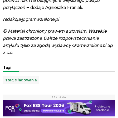
pozwoli nam na osiągnięcie większego pułapu
przyłączeń –
dodaje Agnieszka Franiak.
redakcja@gramwzielone.pl
© Materiał chroniony prawem autorskim. Wszelkie
prawa zastrzeżone. Dalsze rozpowszechnianie
artykułu tylko za zgodą wydawcy Gramwzielone.pl Sp.
z o.o.
Tagi
stacje ładowania
REKLAMA