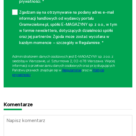
prywatności. *
Zgadzam się na otrzymywanie na podany adres e-mail
informacji handlowych od wydawcy portalu
Gramwzielone.pl, spółki E-MAGAZYNY sp. z o.o., w tym
w formie newslettera, dotyczących działalności spółki
oraz jej partnerów. Zgoda może zostać wycofana w
każdym momencie – szczegóły w Regulaminie. *
Administratorem danych osobowych jest E-MAGAZYNY sp. z o.o. z
siedzibą w Warszawie, ul. Szturmowa 2, 02-678 Warszawa. Więcej
informacji o przetwarzaniu danych osobowych oraz przysługujących
Państwu prawach znajduje się w
Regulaminie
oraz w
Polityce
prywatności
.
Komentarze