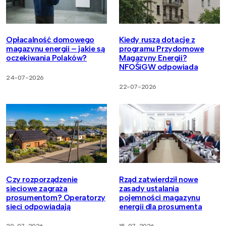
Opłacalność domowego
Kiedy ruszą dotacje z
magazynu energii – jakie są
programu Przydomowe
oczekiwania Polaków?
Magazyny Energii?
NFOŚiGW odpowiada
24-07-2026
22-07-2026
Czy rozporządzenie
Rząd zatwierdził nowe
sieciowe zagraża
zasady ustalania
prosumentom? Operatorzy
pojemności magazynu
sieci odpowiadają
energii dla prosumenta