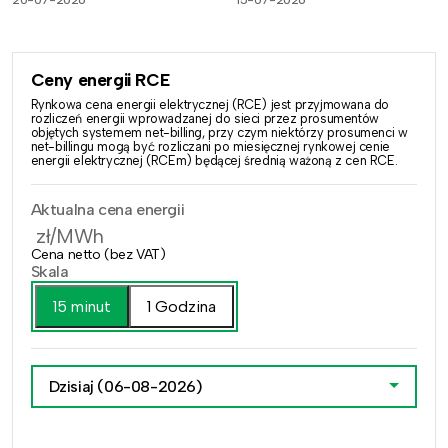
20-07-2026
15-07-2026
Ceny energii RCE
Rynkowa cena energii elektrycznej (RCE) jest przyjmowana do
rozliczeń energii wprowadzanej do sieci przez prosumentów
objętych systemem net-billing, przy czym niektórzy prosumenci w
net-billingu mogą być rozliczani po miesięcznej rynkowej cenie
energii elektrycznej (RCEm) będącej średnią ważoną z cen RCE.
Aktualna cena energii
zł/MWh
Cena netto (bez VAT)
Skala
15 minut
1 Godzina
Dzisiaj
(06-08-2026)