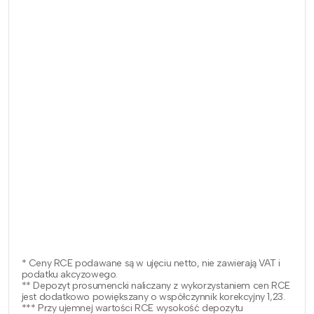
* Ceny RCE podawane są w ujęciu netto, nie zawierają VAT i
podatku akcyzowego.
** Depozyt prosumencki naliczany z wykorzystaniem cen RCE
jest dodatkowo powiększany o współczynnik korekcyjny 1,23.
*** Przy ujemnej wartości RCE wysokość depozytu