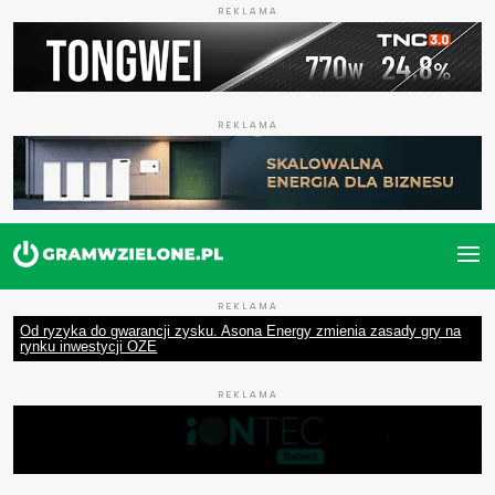
REKLAMA
REKLAMA
REKLAMA
Od ryzyka do gwarancji zysku. Asona Energy zmienia zasady gry na
rynku inwestycji OZE
REKLAMA