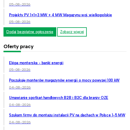
05-08-2026
Projekty PV 1+1+3 MW + 4 MW Magazynu woj. wielkopolskie
05-08-2026
Dodaj bezpłatne ogłoszenie
Zobacz więcej
Oferty pracy
Ekipa monterska - banki energii
05-08-2026
Poszukuję monterów magazynów energii o mocy powyżej 100 kW
04-08-2026
Umawianie spotkań handlowych B2B i B2C dla branży OZE
04-08-2026
Szukam firmy do montażu instalacji PV na dachach w Polsce 1-5 MW
04-08-2026