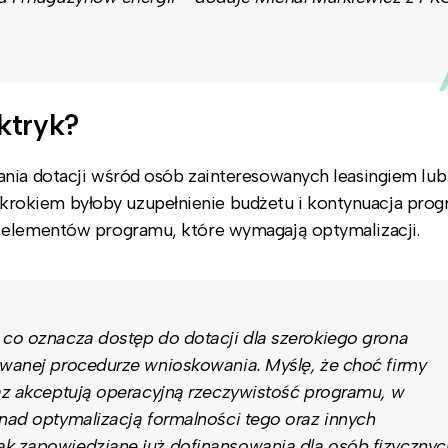
ktryk?
ania dotacji wśród osób zainteresowanych leasingiem lub
okiem byłoby uzupełnienie budżetu i kontynuacja prog
h elementów programu, które wymagają optymalizacji.
 co oznacza dostęp do dotacji dla szerokiego grona
owanej procedurze wnioskowania. Myślę, że choć firmy
raz akceptują operacyjną rzeczywistość programu, w
 nad optymalizacją formalności tego oraz innych
ak zapowiedziane już dofinansowania dla osób fizycznyc