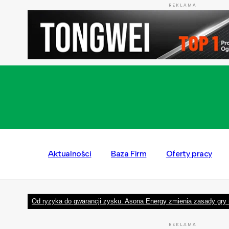
REKLAMA
Aktualności
Baza Firm
Oferty pracy
Od ryzyka do gwarancji zysku. Asona Energy zmienia zasady gry 
REKLAMA