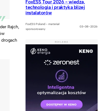
FoxESS Tour 2026 - wiedza,
technologia i praktyka bliżej
instalatorów
FoxESS Poland - materiał
der Rajch,
03-08-2026
sponsorowany
dów
h drogach
REKLAMA