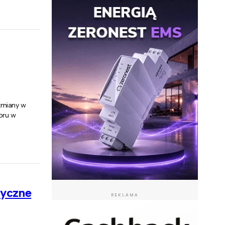
zmiany w
oru w
ryczne
REKLAMA