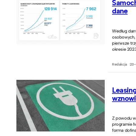
Samoch
dane
Według dany
osobowych, 
pierwsze trz
okresie 2023 
Redakcja
23-
Leasing
wznowi
Z powodu wy
programie M
forma dofin