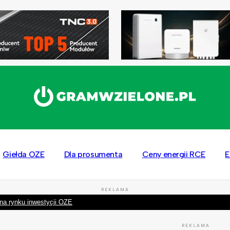
Giełda OZE
Dla prosumenta
Ceny energii RCE
E
REKLAMA
na rynku inwestycji OZE
REKLAMA