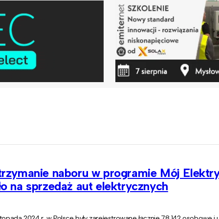
trzymanie naboru w programie Mój Elektr
o na sprzedaż aut elektrycznych
stopada 2024 r. w Polsce były zarejestrowane łącznie 78 142 osobowe i