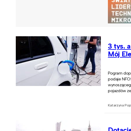
3 tys. 
Mój Ele
Pogram dopła
podaje NFOŚ
wynoszącego
pojazdów zer
Katarzyna Po
Dotacje