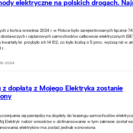
ody elektryczne na polskich drogach. Na
ch z końca września 2024 r. w Polsce było zarejestrowanych łącznie 7
dostawczych i ciężarowych samochodów całkowicie elektrycznych (BEV
y kwartały br. przybyło ich 14 102, co było liczbą o 5 proc. wyższą niż w 
r...
10-2024
 z dopłatą z Mojego Elektryka zostanie
ony
czerpania się pieniędzy na dopłaty do leasingu samochodów elektryc
ój Elektryk nabór wniosków o dofinansowanie w tym zakresie został ws
ansowania elektryków ma zostać jednak wznowiona.