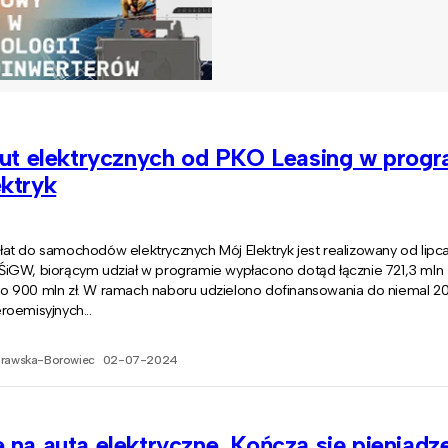
aut elektrycznych od PKO Leasing w progr
ktryk
t do samochodów elektrycznych Mój Elektryk jest realizowany od lipca 
iGW, biorącym udział w programie wypłacono dotąd łącznie 721,3 mln 
 900 mln zł. W ramach naboru udzielono dofinansowania do niemal 20 
oemisyjnych...
prawska-Borowiec
02-07-2024
 na auta elektryczne. Kończą się pieniądz