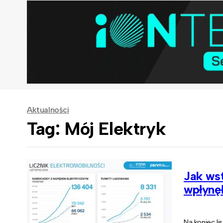
Aktualności
Tag: Mój Elektryk
Jak ws
wpłynęł
Na koniec li