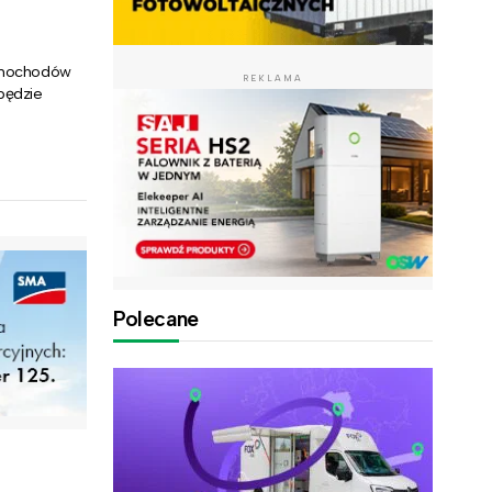
samochodów
REKLAMA
będzie
Polecane