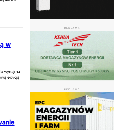
REKLAMA
ją w
lub wynajmu
ową edycją
REKLAMA
wanie