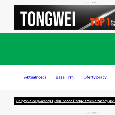
REKLAMA
Aktualności
Baza Firm
Oferty pracy
Od ryzyka do gwarancji zysku. Asona Energy zmienia zasady gry 
REKLAMA