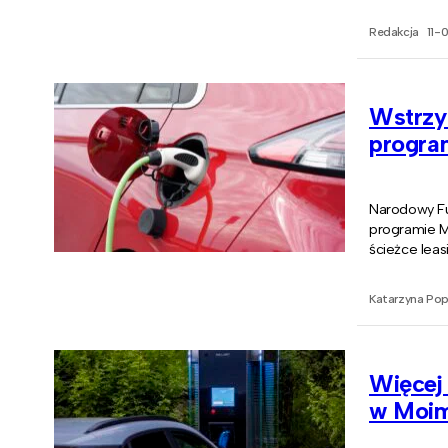
Redakcja
11-
Wstrzy
progra
Narodowy Fu
programie M
ścieżce lea
Katarzyna Po
Więcej
w Moim