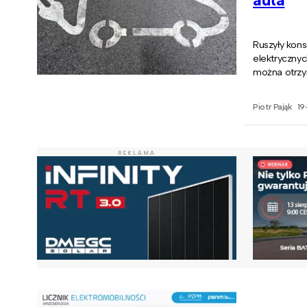
Ruszyły kon
elektrycznyc
można otrzy
Piotr Pająk
19
REKLAMA