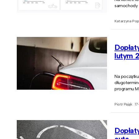
samochody ca
Katarzyna Po
Dopłat
lutym 
Na początku
długotermin
programu Mój
Piotr Pająk
17
Dopłat
auta