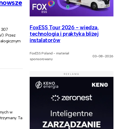
jnowsze
FoxESS Tour 2026 - wiedza,
4 307
technologia i praktyka bliżej
). Przez
instalatorów
analogicznym
FoxESS Poland - materiał
03-08-2026
sponsorowany
REKLAMA
znych w
trzymany. Ta