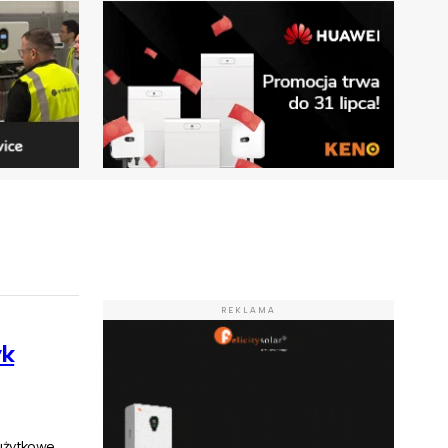
REKLAMA
yk
 użytkowe