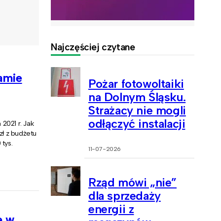
Najczęściej czytane
amie
Pożar fotowoltaiki
na Dolnym Śląsku.
Strażacy nie mogli
odłączyć instalacji
2021 r. Jak
zł z budżetu
tys.
11-07-2026
Rząd mówi „nie”
dla sprzedaży
energii z
e w