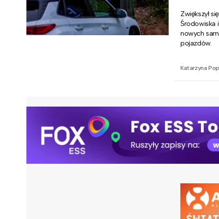
Zwiększył s
Środowiska 
nowych samoc
pojazdów.
Katarzyna Po