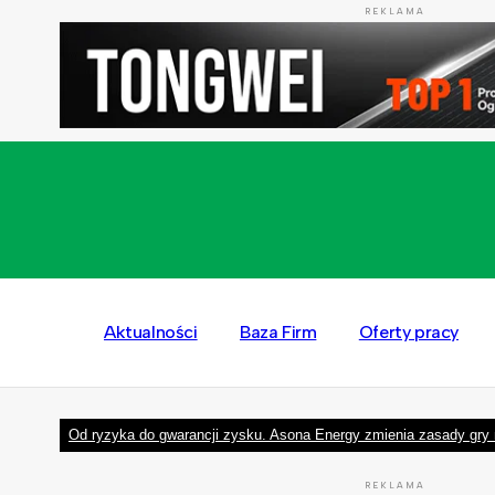
REKLAMA
Aktualności
Baza Firm
Oferty pracy
Od ryzyka do gwarancji zysku. Asona Energy zmienia zasady gry 
REKLAMA