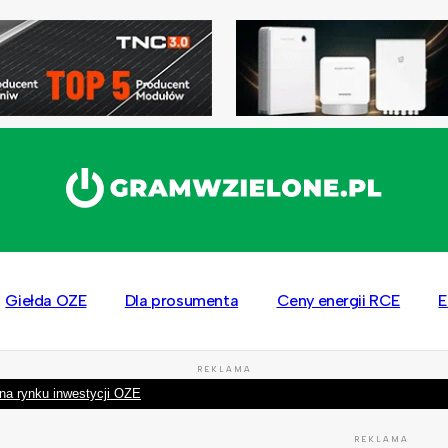
Giełda OZE
Dla prosumenta
Ceny energii RCE
E
REKLAMA
na rynku inwestycji OZE
REKLAMA