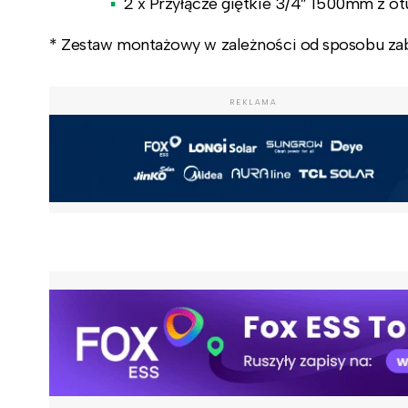
2 x Przyłącze giętkie 3/4” 1500mm z o
* Zestaw montażowy w zależności od sposobu za
REKLAMA