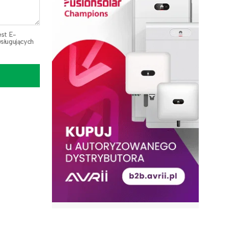
est E-
sługujących