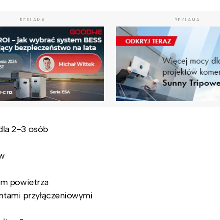
REKLAMA
REKLAMA
 dla 2-3 osób
ów
em powietrza
entami przyłączeniowymi