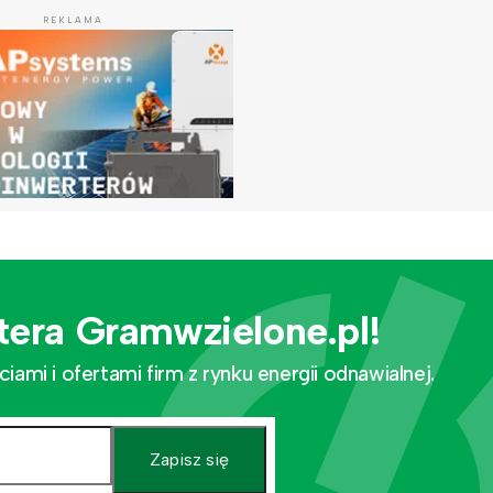
REKLAMA
tera Gramwzielone.pl!
mi i ofertami firm z rynku energii odnawialnej.
Zapisz się