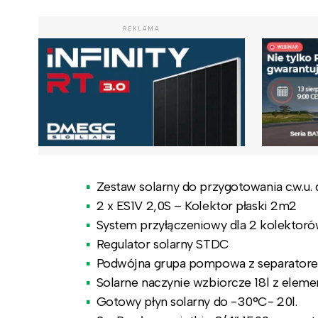
REKLAMA
Zestaw solarny do przygotowania c.w.u.
2 x ES1V 2,0S – Kolektor płaski 2m2
System przyłączeniowy dla 2 kolektor
Regulator solarny STDC
Podwójna grupa pompowa z separator
Solarne naczynie wzbiorcze 18l z elem
Gotowy płyn solarny do -30°C- 20l.