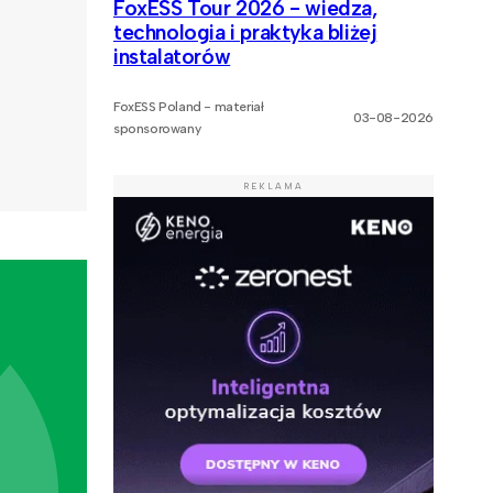
FoxESS Tour 2026 - wiedza,
technologia i praktyka bliżej
instalatorów
FoxESS Poland - materiał
03-08-2026
sponsorowany
REKLAMA