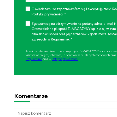
Oświadczam, że zapoznałam/em się i akceptuję treść Re
Polityką prywatności. *
Zgadzam się na otrzymywanie na podany adres e-mail i
Gramwzielone.pl, spółki E-MAGAZYNY sp. z o.o., w tym
działalności spółki oraz jej partnerów. Zgoda może zo
szczegóły w Regulaminie. *
Administratorem danych osobowych jest E-MAGAZYNY sp. z o.o. z si
Warszawa. Więcej informacji o przetwarzaniu danych osobowych oraz
Regulaminie
oraz w
Polityce prywatności
.
Komentarze