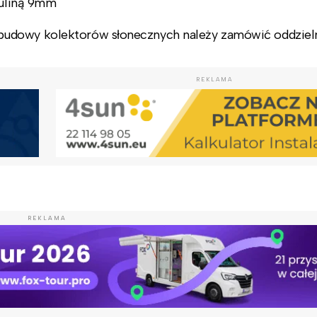
tuliną 9mm
budowy kolektorów słonecznych należy zamówić oddziel
REKLAMA
REKLAMA