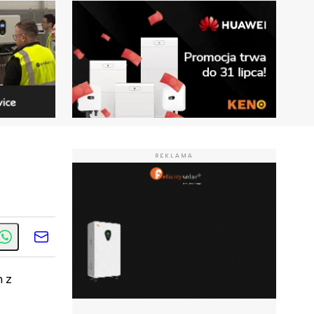
REKLAMA
h z