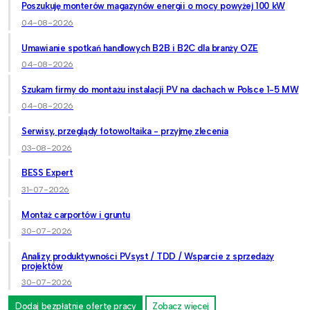
Poszukuję monterów magazynów energii o mocy powyżej 100 kW
04-08-2026
Umawianie spotkań handlowych B2B i B2C dla branży OZE
04-08-2026
Szukam firmy do montażu instalacji PV na dachach w Polsce 1-5 MW
04-08-2026
Serwisy, przeglądy fotowoltaika - przyjmę zlecenia
03-08-2026
BESS Expert
31-07-2026
Montaż carportów i gruntu
30-07-2026
Analizy produktywności PVsyst / TDD / Wsparcie z sprzedaży
projektów
30-07-2026
Dodaj bezpłatnie ofertę pracy
Zobacz więcej