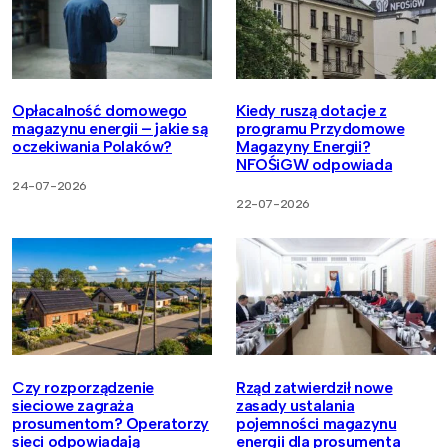
Opłacalność domowego
Kiedy ruszą dotacje z
magazynu energii – jakie są
programu Przydomowe
oczekiwania Polaków?
Magazyny Energii?
NFOŚiGW odpowiada
24-07-2026
22-07-2026
Czy rozporządzenie
Rząd zatwierdził nowe
sieciowe zagraża
zasady ustalania
prosumentom? Operatorzy
pojemności magazynu
sieci odpowiadają
energii dla prosumenta