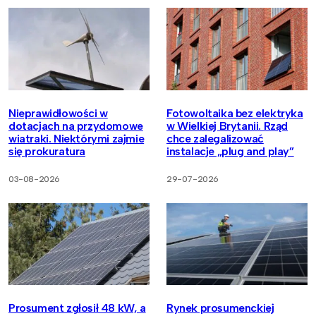
Nieprawidłowości w
Fotowoltaika bez elektryka
dotacjach na przydomowe
w Wielkiej Brytanii. Rząd
wiatraki. Niektórymi zajmie
chce zalegalizować
się prokuratura
instalacje „plug and play”
03-08-2026
29-07-2026
Prosument zgłosił 48 kW, a
Rynek prosumenckiej