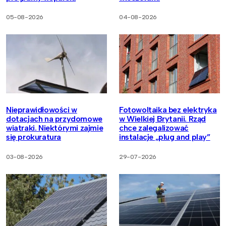
05-08-2026
04-08-2026
Nieprawidłowości w
Fotowoltaika bez elektryka
dotacjach na przydomowe
w Wielkiej Brytanii. Rząd
wiatraki. Niektórymi zajmie
chce zalegalizować
się prokuratura
instalacje „plug and play”
03-08-2026
29-07-2026