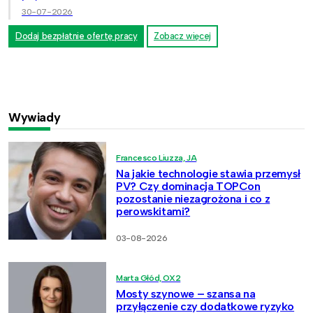
30-07-2026
Dodaj bezpłatnie ofertę pracy
Zobacz więcej
Wywiady
Francesco Liuzza, JA
Na jakie technologie stawia przemysł
PV? Czy dominacja TOPCon
pozostanie niezagrożona i co z
perowskitami?
03-08-2026
Marta Głód, OX2
Mosty szynowe – szansa na
przyłączenie czy dodatkowe ryzyko