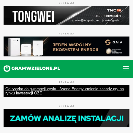
REKLAMA
REKLAMA
REKLAMA
Od ryzyka do gwarancji zysku. Asona Energy zmienia zasady gry na
rynku inwestycji OZE
REKLAMA