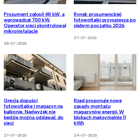
Prosument zgłosił 48 kW, a
Rynek prosumenckiej
wprowadzał 700 kW.
fotowoltaiki przyspiesza po
Operator sieci skontrolował
słabym początku 2026
mikroinstalacje
27-07-2026
28-07-2026
Grecja dopuści
Rząd proponuje nowe
fotowoltaikę i magazyn na
zasady montażu
balkonie. Nadwyżek nie
magazynów energii. W
będzie można oddawać do
blokach maksymalnie 11
sieci
kWh
27-07-2026
24-07-2026