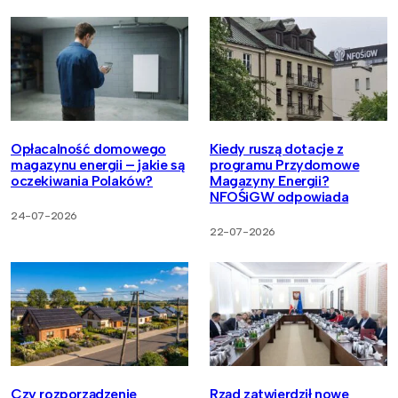
Opłacalność domowego
Kiedy ruszą dotacje z
magazynu energii – jakie są
programu Przydomowe
oczekiwania Polaków?
Magazyny Energii?
NFOŚiGW odpowiada
24-07-2026
22-07-2026
Czy rozporządzenie
Rząd zatwierdził nowe