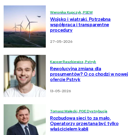
Weronika Kupczyk, PSEW
Wojsko i wiatraki. Potrzebna
współpraca i transparentne
procedury
27-05-2026
Kacper Raszkiewicz, Pstryk
Rewolucyjna zmiana dla
prosumentów? O co chodzi w nowej
ofercie Pstryk
13-05-2026
Tomasz Małecki, PGE Dystrybucja
Rozbudowa sieci to za mało.
Operatorzy przestaną być tylko
właścicielem kabli