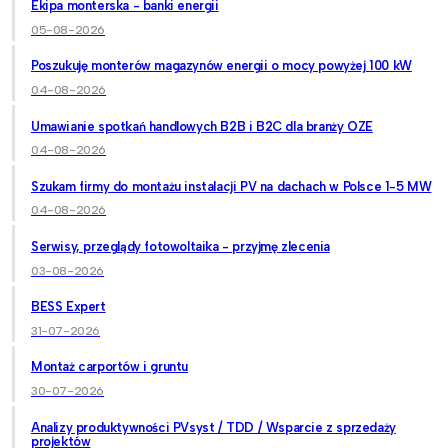
Ekipa monterska - banki energii
05-08-2026
Poszukuję monterów magazynów energii o mocy powyżej 100 kW
04-08-2026
Umawianie spotkań handlowych B2B i B2C dla branży OZE
04-08-2026
Szukam firmy do montażu instalacji PV na dachach w Polsce 1-5 MW
04-08-2026
Serwisy, przeglądy fotowoltaika - przyjmę zlecenia
03-08-2026
BESS Expert
31-07-2026
Montaż carportów i gruntu
30-07-2026
Analizy produktywności PVsyst / TDD / Wsparcie z sprzedaży
projektów