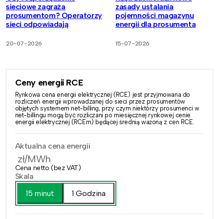
sieciowe zagraża
zasady ustalania
prosumentom? Operatorzy
pojemności magazynu
sieci odpowiadają
energii dla prosumenta
20-07-2026
15-07-2026
Ceny energii RCE
Rynkowa cena energii elektrycznej (RCE) jest przyjmowana do
rozliczeń energii wprowadzanej do sieci przez prosumentów
objętych systemem net-billing, przy czym niektórzy prosumenci w
net-billingu mogą być rozliczani po miesięcznej rynkowej cenie
energii elektrycznej (RCEm) będącej średnią ważoną z cen RCE.
Aktualna cena energii
zł/MWh
Cena netto (bez VAT)
Skala
15 minut
1 Godzina