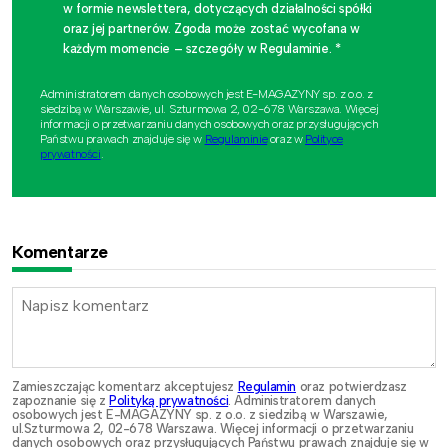
w formie newslettera, dotyczących działalności spółki
oraz jej partnerów. Zgoda może zostać wycofana w
każdym momencie – szczegóły w Regulaminie. *
Administratorem danych osobowych jest E-MAGAZYNY sp. z o.o. z
siedzibą w Warszawie, ul. Szturmowa 2, 02-678 Warszawa. Więcej
informacji o przetwarzaniu danych osobowych oraz przysługujących
Państwu prawach znajduje się w
Regulaminie
oraz w
Polityce
prywatności
.
Komentarze
Zamieszczając komentarz akceptujesz
Regulamin
oraz potwierdzasz
zapoznanie się z
Polityką prywatności
. Administratorem danych
osobowych jest E-MAGAZYNY sp. z o.o. z siedzibą w Warszawie,
ul.Szturmowa 2, 02-678 Warszawa. Więcej informacji o przetwarzaniu
danych osobowych oraz przysługujących Państwu prawach znajduje się w