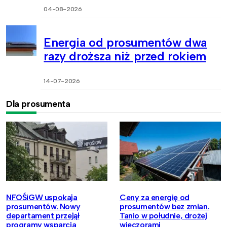
04-08-2026
Energia od prosumentów dwa
razy droższa niż przed rokiem
14-07-2026
Dla prosumenta
NFOŚiGW uspokaja
Ceny za energię od
prosumentów. Nowy
prosumentów bez zmian.
departament przejął
Tanio w południe, drożej
programy wsparcia
wieczorami