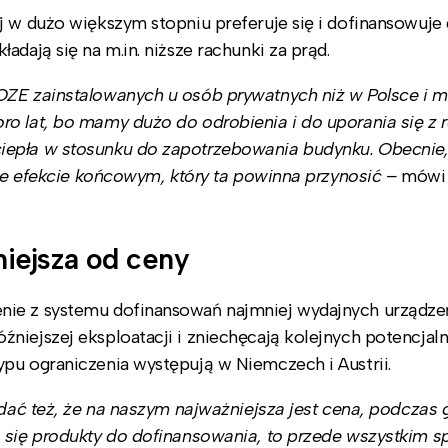
 w dużo większym stopniu preferuje się i dofinansowuje 
dają się na m.in. niższe rachunki za prąd.
OZE zainstalowanych u osób prywatnych niż w Polsce i m
ro lat, bo mamy dużo do odrobienia i do uporania się z 
iepła w stosunku do zapotrzebowania budynku. Obecnie
nie efekcie końcowym, który ta powinna przynosić
–
mówi 
iejsza od ceny
nie z systemu dofinansowań najmniej wydajnych urządzeń
niejszej eksploatacji i zniechęcają kolejnych potencjal
pu ograniczenia występują w Niemczech i Austrii.
idać też, że na naszym najważniejsza jest cena, podczas
a się produkty do dofinansowania, to przede wszystkim 