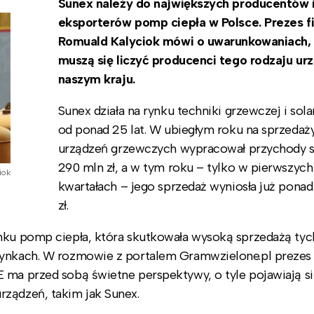
Sunex należy do największych producentów 
eksporterów pomp ciepła w Polsce. Prezes f
Romuald Kalyciok mówi o uwarunkowaniach, 
muszą się liczyć producenci tego rodzaju ur
naszym kraju.
Sunex działa na rynku techniki grzewczej i sola
od ponad 25 lat. W ubiegłym roku na sprzedaż
urządzeń grzewczych wypracował przychody s
290 mln zł, a w tym roku – tylko w pierwszych
iok
kwartałach – jego sprzedaż wyniosła już pona
zł.
ynku pomp ciepła, która skutkowała wysoką sprzedażą tyc
rynkach. W rozmowie z portalem Gramwzielone.pl prezes
 ma przed sobą świetne perspektywy, o tyle pojawiają s
rządzeń, takim jak Sunex.