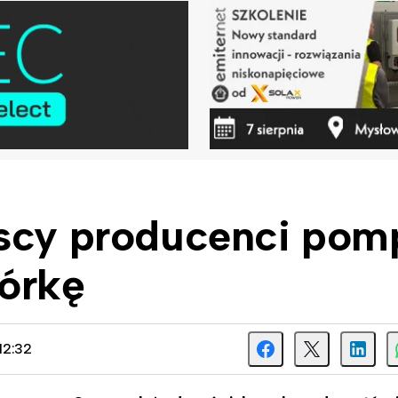
lscy producenci pom
górkę
12:32