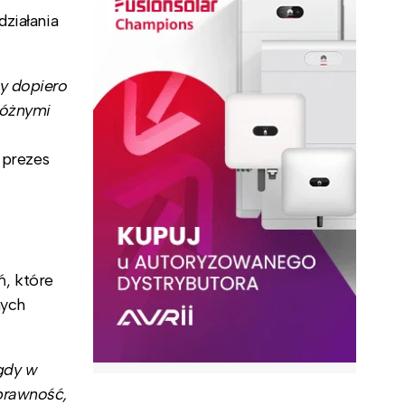
działania
y dopiero
różnymi
,
prezes
, które
nych
 gdy w
sprawność,