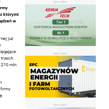
i
REKLAMA
irmy
z którymi
ządzeń w
rnej już
y
ięgające
REKLAMA
 trzech
d 270 mln
h
 firmy
ię
REKLAMA