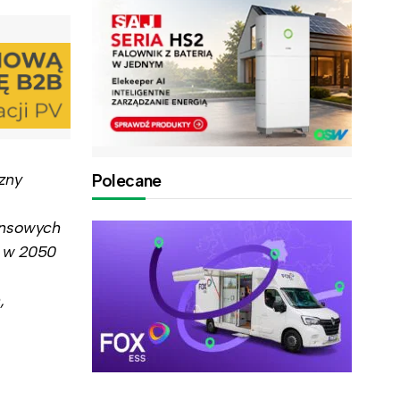
czny
Polecane
ansowych
E w 2050
,