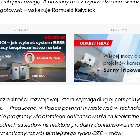
e ich pod uwagę. A powinny one z wyprzedzeniem wiedzi
zygotować
– wskazuje Romuald Kalyciok.
REKLAMA
REKLAMA
 działalności rozwojowej, która wymaga długiej perspektyw
a.
– Producenci w Polsce powinni inwestować w technolo
ie programy wieloletniego dofinansowania na konkretne 
chodnich sąsiadów na niektóre produkty dofinansowanie r
a dynamiczny rozwój tamtejszego rynku OZE –
mówi.