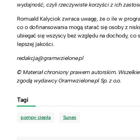
wydajność, czyli rzeczywiste korzyści z ich zasto
Romuald Kalyciok zwraca uwagę, że o ile w progr
co o dofinansowania mogą starać się osoby z nis
ubiegać się wszyscy bez względu na dochody, co s
lepszej jakości.
redakcja@gramwzielone.pl
© Materiał chroniony prawem autorskim. Wszelkie 
zgodą wydawcy Gramwzielone.pl Sp. z o.o.
Tagi
pompy ciepła
Sunex