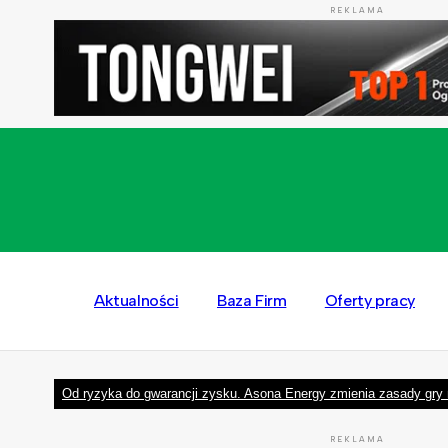
REKLAMA
Aktualności
Baza Firm
Oferty pracy
Od ryzyka do gwarancji zysku. Asona Energy zmienia zasady gry 
REKLAMA