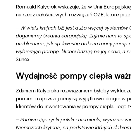
Romuald Kalyciok wskazuje, że w Unii Europejskiej
na rzecz całościowych rozwiązań OZE, które przekła
– W wielu krajach UE jest dużo więcej systemów 
doganiamy średnią europejską. Zajmie nam to spo
problemami, jak np. kwestię doboru mocy pomp c
wybierając pompę, klienci bazują na jej cenie, a 
Sunex.
Wydajność pompy ciepła ważn
Zdaniem Kalycioka rozwiązaniem byłoby wyklucze
pomimo najniższej ceny są wyjątkowo drogie w póź
klientów do inwestowania w pompy ciepła. Tego ty
– Porównując rynki polski i niemiecki, wyraźnie w
Niemczech kryteria, na podstawie których dobier