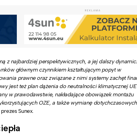
REKLAMA
ną z najbardziej perspektywicznych, a jej dalszy dynami
 rynków głównym czynnikiem kształtującym popyt w
owania prawne oraz związane z nimi systemy zachęt fin
y jest też plan dążenia do neutralności klimatycznej U
zmiany w prawodawstwie, nakładające obowiązek montażu
korzystujących OZE, a także wymianę dotychczasowych
prezes Sunex.
iepła