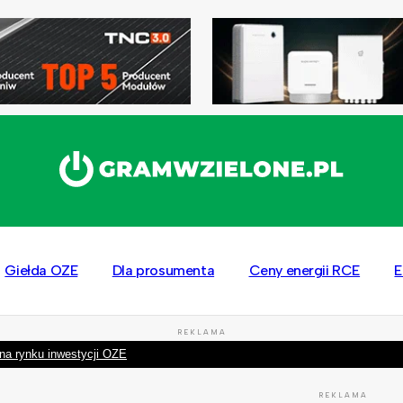
Giełda OZE
Dla prosumenta
Ceny energii RCE
E
REKLAMA
na rynku inwestycji OZE
REKLAMA