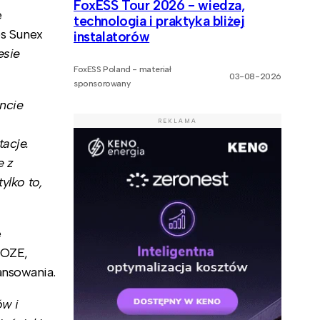
FoxESS Tour 2026 - wiedza,
e
technologia i praktyka bliżej
s Sunex
instalatorów
esie
FoxESS Poland - materiał
03-08-2026
sponsorowany
ncie
REKLAMA
acje.
e z
ylko to,
e
 OZE,
ansowania.
ów i