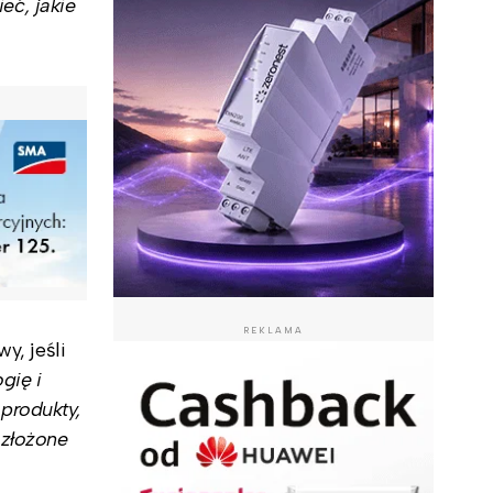
eć, jakie
REKLAMA
y, jeśli
gię i
produkty,
ozłożone