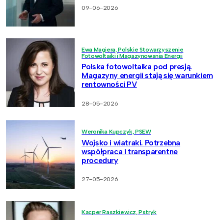
09-06-2026
Ewa Magiera, Polskie Stowarzyszenie
Fotowoltaiki i Magazynowania Energii
Polska fotowoltaika pod presją.
Magazyny energii stają się warunkiem
rentowności PV
28-05-2026
Weronika Kupczyk, PSEW
Wojsko i wiatraki. Potrzebna
współpraca i transparentne
procedury
27-05-2026
Kacper Raszkiewicz, Pstryk