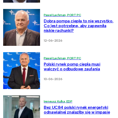
Paweł Lachman, PORT PC
Dobra pompa ciepła to nie wszystko.
Co jest potrzebne, aby zapewniła
niskie rachunki?
12-06-2026
Paweł Lachman, PORT PC
Polski rynek pomp ciepła musi
walczyć o odbudowę zaufania
10-06-2026
Ireneusz Kulka, EDP
Bez UC84 polski rynek energetyki
odnawialnej znalazłby się w impasie