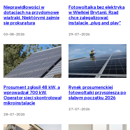
Nieprawidłowości w
Fotowoltaika bez elektryka
dotacjach na przydomowe
w Wielkiej Brytanii. Rząd
wiatraki. Niektórymi zajmie
chce zalegalizować
się prokuratura
instalacje „plug and play”
03-08-2026
29-07-2026
Prosument zgłosił 48 kW, a
Rynek prosumenckiej
wprowadzał 700 kW.
fotowoltaiki przyspiesza po
Operator sieci skontrolował
słabym początku 2026
mikroinstalacje
27-07-2026
28-07-2026