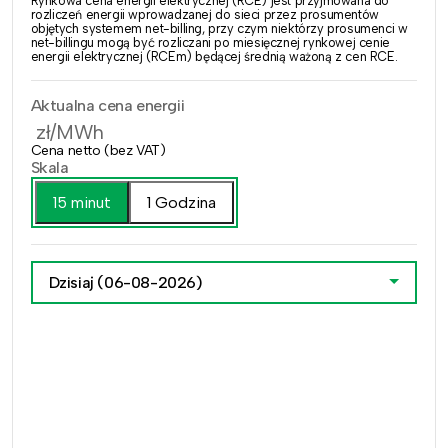
Rynkowa cena energii elektrycznej (RCE) jest przyjmowana do
rozliczeń energii wprowadzanej do sieci przez prosumentów
objętych systemem net-billing, przy czym niektórzy prosumenci w
net-billingu mogą być rozliczani po miesięcznej rynkowej cenie
energii elektrycznej (RCEm) będącej średnią ważoną z cen RCE.
Aktualna cena energii
zł/MWh
Cena netto (bez VAT)
Skala
15 minut
1 Godzina
Dzisiaj
(06-08-2026)