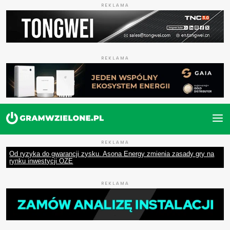
REKLAMA
REKLAMA
REKLAMA
Od ryzyka do gwarancji zysku. Asona Energy zmienia zasady gry na
rynku inwestycji OZE
REKLAMA