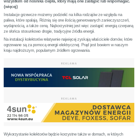
wszystkim od nośnika ciepła, który mają one zastąpić lub wspomagać.
{więcej}
Instalacje grzewcze możemy podzielić na kilka rodzajów ze względu na
paliwa, które spalają. Różnią się one ilością generowanych zanieczyszczeń,
wydajnością, a także ceną. Najkorzystniej jest więc zastąpić energią czerpaną
ze słońca stosunkowo drogie, tradycyjne źródła energii.
Na instalacji kolektorów relatywnie najwięcej zyskają właściciele domów, które
ogrzewane są za pomocą energii elektrycznej. Prąd jest bowiem w naszym
kraju najdroższym, popularnym źródłem ogrzewania.
REKLAMA
REKLAMA
Wykorzystanie kolektorów będzie korzystne także w domach, w których