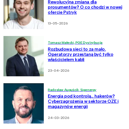
Rewolucyjna zmiana dla
prosumentów? O co chodzi w nowej
ofercie Pstryk
13-05-2026
Tomasz Małecki, PGE Dystrybucja
Rozbudowa sieci to za mało.
Operatorzy przestaną być tylko
właścicielem kabli
23-04-2026
Radosław Auguścik, Sigenergy
Energia pod kontrolą… hakerów?
Cyberzagrożenia w sektorze OZE i
magazynów energii
24-03-2026