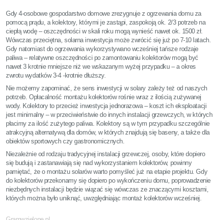
Gdy 4-osobowe gospodarstwo domowe zrezygnuje z ogrzewania domu za
pomocą prądu, a kolektory, którymi je zastąpi, zaspokoją ok. 2/3 potrzeb na
ciepłą wodę – oszczędności w skali roku mogą wynieść nawet ok. 1500 zł.
Wówczas przeciętna, solarna inwestycja może zwrócić się już po 7-10 latach.
Gdy natomiast do ogrzewania wykorzystywano wcześniej tańsze rodzaje
paliwa – relatywne oszczędności po zamontowaniu kolektorów mogą być
nawet 3 krotnie mniejsze niż we wskazanym wyżej przypadku – a okres
zwrotu wydatków 3-4 -krotnie dłuższy.
Nie możemy zapominać, że sens inwestycji w solary zależy też od naszych
potrzeb. Opłacalność montażu kolektorów rośnie wraz z ilością zużywanej
wody. Kolektory to przecież inwestycja jednorazowa – koszt ich eksploatacji
jest minimalny – w przeciwieństwie do innych instalacji grzewczych, w których
płacimy za ilość zużytego paliwa. Kolektory są w tym przypadku szczególnie
atrakcyjną alternatywą dla domów, w których znajdują się baseny, a także dla
obiektów sportowych czy gastronomicznych.
Niezależnie od rodzaju tradycyjnej instalacji grzewczej, osoby, które dopiero
się budują i zastanawiają się nad wykorzystaniem kolektorów, powinny
pamiętać, że o montażu solarów warto pomyśleć już na etapie projektu. Gdy
do kolektorów przekonamy się dopiero po wykończeniu domu, poprowadzenie
niezbędnych instalacji będzie wiązać się wówczas ze znaczącymi kosztami,
których można było uniknąć, uwzględniając montaż kolektorów wcześniej.
Gramwzielone.pl