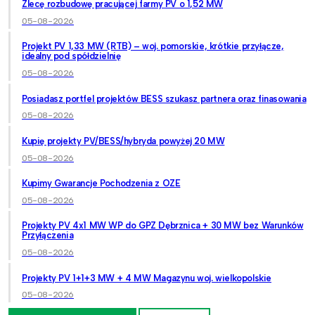
Zlecę rozbudowę pracującej farmy PV o 1,52 MW
05-08-2026
Projekt PV 1,33 MW (RTB) – woj. pomorskie, krótkie przyłącze,
idealny pod spółdzielnię
05-08-2026
Posiadasz portfel projektów BESS szukasz partnera oraz finasowania
05-08-2026
Kupię projekty PV/BESS/hybryda powyżej 20 MW
05-08-2026
Kupimy Gwarancje Pochodzenia z OZE
05-08-2026
Projekty PV 4x1 MW WP do GPZ Dębrznica + 30 MW bez Warunków
Przyłączenia
05-08-2026
Projekty PV 1+1+3 MW + 4 MW Magazynu woj. wielkopolskie
05-08-2026