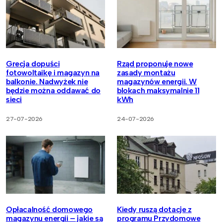
Grecja dopuści
Rząd proponuje nowe
fotowoltaikę i magazyn na
zasady montażu
balkonie. Nadwyżek nie
magazynów energii. W
będzie można oddawać do
blokach maksymalnie 11
sieci
kWh
27-07-2026
24-07-2026
Opłacalność domowego
Kiedy ruszą dotacje z
magazynu energii – jakie są
programu Przydomowe