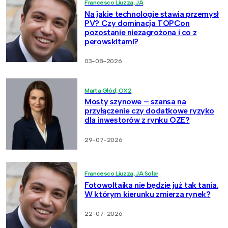
Francesco Liuzza, JA
Na jakie technologie stawia przemysł
PV? Czy dominacja TOPCon
pozostanie niezagrożona i co z
perowskitami?
03-08-2026
Marta Głód, OX2
Mosty szynowe – szansa na
przyłączenie czy dodatkowe ryzyko
dla inwestorów z rynku OZE?
29-07-2026
Francesco Liuzza, JA Solar
Fotowoltaika nie będzie już tak tania.
W którym kierunku zmierza rynek?
22-07-2026