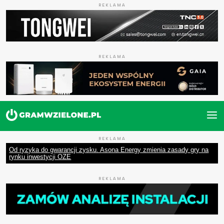
REKLAMA
REKLAMA
REKLAMA
Od ryzyka do gwarancji zysku. Asona Energy zmienia zasady gry na
rynku inwestycji OZE
REKLAMA