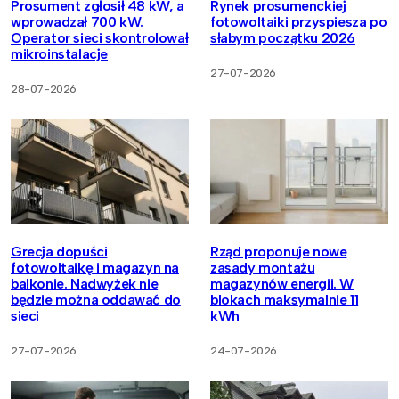
Prosument zgłosił 48 kW, a
Rynek prosumenckiej
wprowadzał 700 kW.
fotowoltaiki przyspiesza po
Operator sieci skontrolował
słabym początku 2026
mikroinstalacje
27-07-2026
28-07-2026
Grecja dopuści
Rząd proponuje nowe
fotowoltaikę i magazyn na
zasady montażu
balkonie. Nadwyżek nie
magazynów energii. W
będzie można oddawać do
blokach maksymalnie 11
sieci
kWh
27-07-2026
24-07-2026