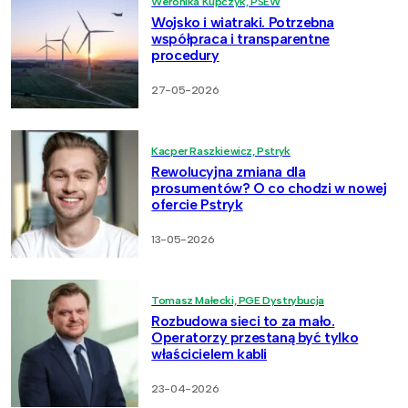
Weronika Kupczyk, PSEW
Wojsko i wiatraki. Potrzebna
współpraca i transparentne
procedury
27-05-2026
Kacper Raszkiewicz, Pstryk
Rewolucyjna zmiana dla
prosumentów? O co chodzi w nowej
ofercie Pstryk
13-05-2026
Tomasz Małecki, PGE Dystrybucja
Rozbudowa sieci to za mało.
Operatorzy przestaną być tylko
właścicielem kabli
23-04-2026