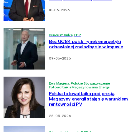
10-06-2026
Ireneusz Kulka, EDP
Bez UC84 polski rynek energetyki
odnawialnej znalazłby się w impasie
09-06-2026
Ewa Magiera, Polskie Stowarzyszenie
Fotowoltaiki i Magazynowania Energii
Polska fotowoltaika pod presją.
Magazyny energii stają się warunkiem
rentowności PV
28-05-2026