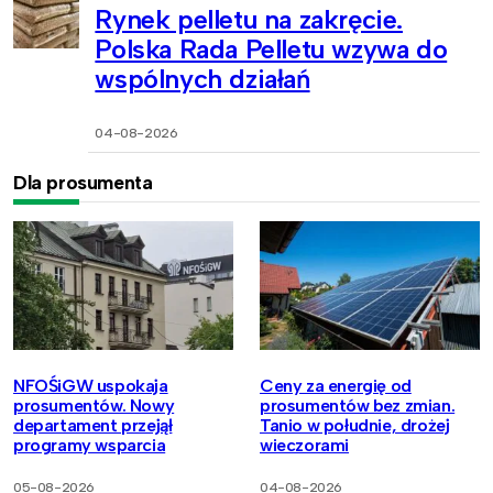
Rynek pelletu na zakręcie.
Polska Rada Pelletu wzywa do
wspólnych działań
04-08-2026
Dla prosumenta
NFOŚiGW uspokaja
Ceny za energię od
prosumentów. Nowy
prosumentów bez zmian.
departament przejął
Tanio w południe, drożej
programy wsparcia
wieczorami
05-08-2026
04-08-2026