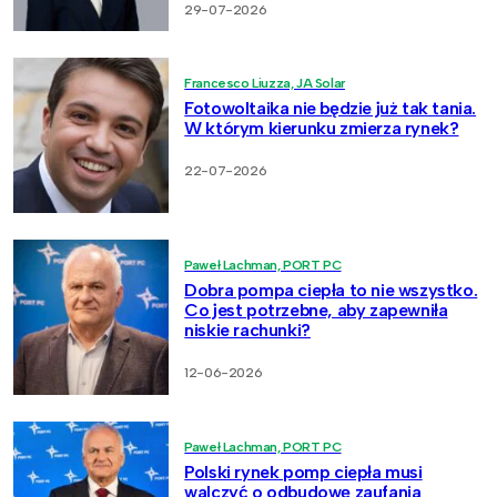
29-07-2026
Francesco Liuzza, JA Solar
Fotowoltaika nie będzie już tak tania.
W którym kierunku zmierza rynek?
22-07-2026
Paweł Lachman, PORT PC
Dobra pompa ciepła to nie wszystko.
Co jest potrzebne, aby zapewniła
niskie rachunki?
12-06-2026
Paweł Lachman, PORT PC
Polski rynek pomp ciepła musi
walczyć o odbudowę zaufania