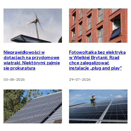
Nieprawidłowości w
Fotowoltaika bez elektryka
dotacjach na przydomowe
w Wielkiej Brytanii. Rząd
wiatraki. Niektórymi zajmie
chce zalegalizować
się prokuratura
instalacje „plug and play”
03-08-2026
29-07-2026