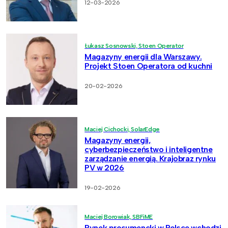
12-03-2026
Łukasz Sosnowski, Stoen Operator
Magazyny energii dla Warszawy.
Projekt Stoen Operatora od kuchni
20-02-2026
Maciej Cichocki, SolarEdge
Magazyny energii,
cyberbezpieczeństwo i inteligentne
zarządzanie energią. Krajobraz rynku
PV w 2026
19-02-2026
Maciej Borowiak, SBFiME
Rynek prosumencki w Polsce wchodzi