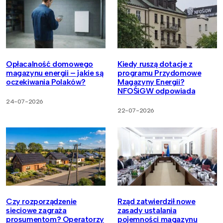
Opłacalność domowego
Kiedy ruszą dotacje z
magazynu energii – jakie są
programu Przydomowe
oczekiwania Polaków?
Magazyny Energii?
NFOŚiGW odpowiada
24-07-2026
22-07-2026
Czy rozporządzenie
Rząd zatwierdził nowe
sieciowe zagraża
zasady ustalania
prosumentom? Operatorzy
pojemności magazynu