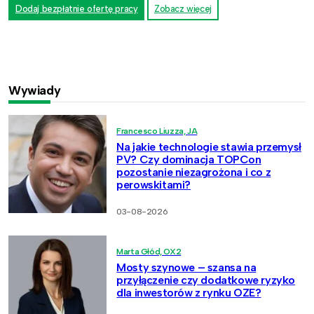
Dodaj bezpłatnie ofertę pracy
Zobacz więcej
Wywiady
Francesco Liuzza, JA
Na jakie technologie stawia przemysł
PV? Czy dominacja TOPCon
pozostanie niezagrożona i co z
perowskitami?
03-08-2026
Marta Głód, OX2
Mosty szynowe – szansa na
przyłączenie czy dodatkowe ryzyko
dla inwestorów z rynku OZE?