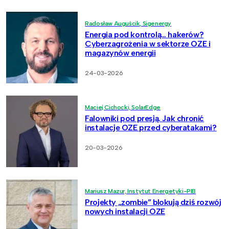
Radosław Auguścik, Sigenergy
Energia pod kontrolą… hakerów?
Cyberzagrożenia w sektorze OZE i
magazynów energii
24-03-2026
Maciej Cichocki, SolarEdge
Falowniki pod presją. Jak chronić
instalacje OZE przed cyberatakami?
20-03-2026
Mariusz Mazur, Instytut Energetyki-PIB
Projekty „zombie” blokują dziś rozwój
nowych instalacji OZE