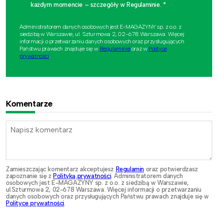
każdym momencie – szczegóły w Regulaminie. *
Administratorem danych osobowych jest E-MAGAZYNY sp. z o.o. z
siedzibą w Warszawie, ul. Szturmowa 2, 02-678 Warszawa. Więcej
informacji o przetwarzaniu danych osobowych oraz przysługujących
Państwu prawach znajduje się w
Regulaminie
oraz w
Polityce
prywatności
.
Komentarze
Zamieszczając komentarz akceptujesz
Regulamin
oraz potwierdzasz
zapoznanie się z
Polityką prywatności
. Administratorem danych
osobowych jest E-MAGAZYNY sp. z o.o. z siedzibą w Warszawie,
ul.Szturmowa 2, 02-678 Warszawa. Więcej informacji o przetwarzaniu
danych osobowych oraz przysługujących Państwu prawach znajduje się w
Polityce prywatności
.