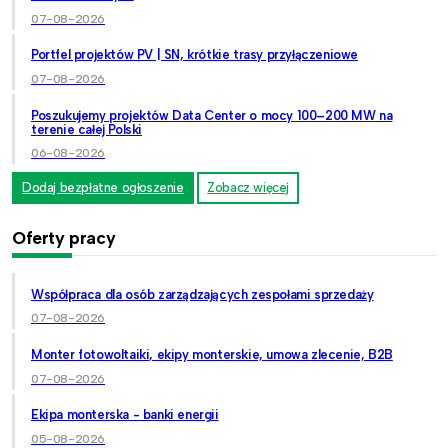
07-08-2026
Portfel projektów PV | SN, krótkie trasy przyłączeniowe
07-08-2026
Poszukujemy projektów Data Center o mocy 100–200 MW na
terenie całej Polski
06-08-2026
Dodaj bezpłatne ogłoszenie
Zobacz więcej
Oferty pracy
Współpraca dla osób zarządzających zespołami sprzedaży
07-08-2026
Monter fotowoltaiki, ekipy monterskie, umowa zlecenie, B2B
07-08-2026
Ekipa monterska - banki energii
05-08-2026