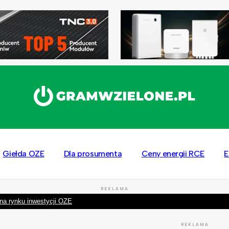
Giełda OZE
Dla prosumenta
Ceny energii RCE
E
REKLAMA
na rynku inwestycji OZE
REKLAMA