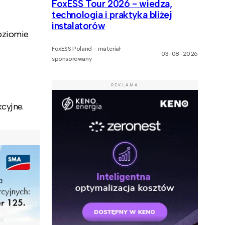
FoxESS Tour 2026 - wiedza,
technologia i praktyka bliżej
instalatorów
oziomie
FoxESS Poland - materiał
03-08-2026
sponsorowany
REKLAMA
cyjne.