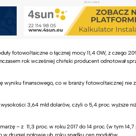
REKLAMA
moduły fotowoltaiczne o łącznej mocy 11,4 GW, z czego 2
mczasem rok wcześniej chiński producent odnotował spr
ę wyniku finansowego, co w branży fotowoltaicznej nie 
wysokości 3,64 mld dolarów, czyli o 5,4 proc. wyższe ni
marżę – z 11,3 proc. w roku 2017 do 14 proc. (w tym 14,7
 w drugiej połowie ub. roku spadku cen modułów