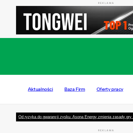
REKLAMA
Aktualności
Baza Firm
Oferty pracy
Od ryzyka do gwarancji zysku. Asona Energy zmienia zasady gry 
REKLAMA