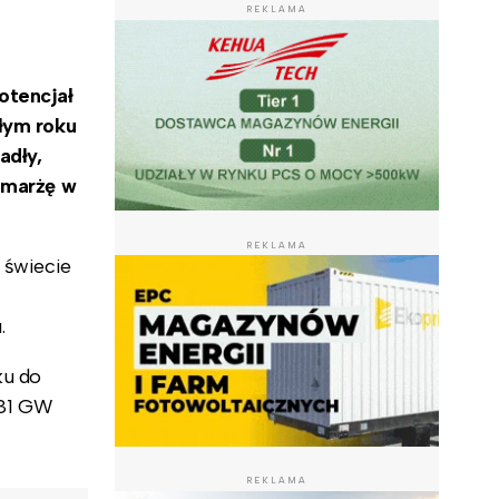
REKLAMA
otencjał
głym roku
adły,
ć marżę w
REKLAMA
 świecie
u.
ku do
481 GW
REKLAMA