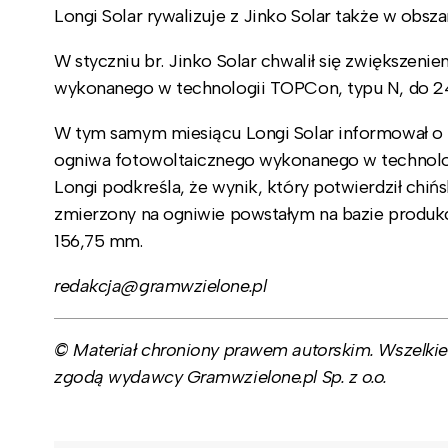
Longi Solar rywalizuje z Jinko Solar także w ob
W styczniu br. Jinko Solar chwalił się zwiększe
wykonanego w technologii TOPCon, typu N, do 24
W tym samym miesiącu Longi Solar informował o
ogniwa fotowoltaicznego wykonanego w technologi
Longi podkreśla, że wynik, który potwierdził chiń
zmierzony na ogniwie powstałym na bazie produkc
156,75 mm.
redakcja@gramwzielone.pl
© Materiał chroniony prawem autorskim. Wszelkie 
zgodą wydawcy Gramwzielone.pl Sp. z o.o.