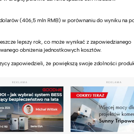
ln dolarów (406,5 mln RMB) w porównaniu do wyniku na p
a jeszcze lepszy rok, co może wynikać z zapowiedzianego
owanego obniżenia jednostkowych kosztów.
czycy zapowiedzieli, że powiększą swoje zdolności produk
REKLAMA
REKLAMA