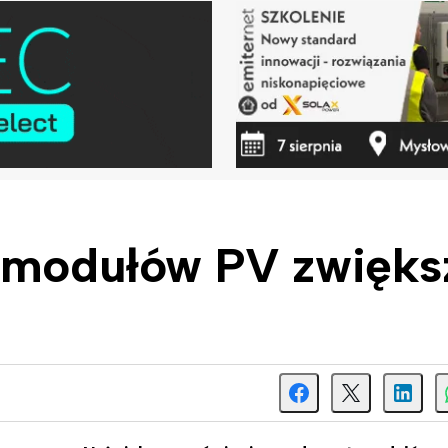
i modułów PV zwięks