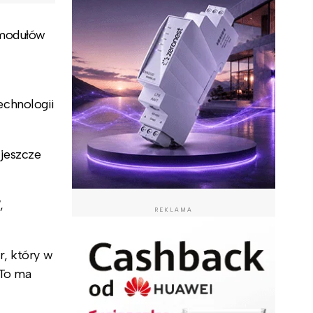
 modułów
echnologii
 jeszcze
,
REKLAMA
r, który w
 To ma