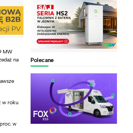
09 MW
zedaż na
Polecane
zawsze
ż w roku
 proc. w