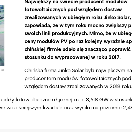
Największy na świecie producent modułów
fotowoltaicznych pod względem dostaw
zrealizowanych w ubiegłym roku Jinko Solar,
zapowiada, że w tym roku mocno zwiększy p
swoich linii produkcyjnych. Mimo, że w ubie
ceny modułów PV po raz kolejny wyraźnie sp
chińskiej firmie udało się znacząco poprawi
stosunku do wypracowanej w roku 2017.
Chińska firma Jinko Solar była największym na
lar
producentem modułów fotowoltaicznych pod
względem dostaw zrealizowanych w 2018 rok
ł moduły fotowoltaiczne o łącznej moc 3,618 GW w stosun
e wcześniejszym kwartale oraz wyniku na poziomie 2,