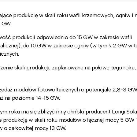
iające produkcję w skali roku wafli krzemowych, ogniw i
8 GW.
wość produkcji odpowiednio do 15 GW w zakresie wafli
licznej), do 10 GW w zakresie ogniw (w tym 9,2 GW w t
icznych.
enie skali produkcji, zaplanowane na połowę tego roku,
przedaż modułów fotowoltaicznych o potencjale 2,8-3 GW
aż na poziomie 14-15 GW.
m roku ma się zbliżyć inny chiński producent Longi Sola
e produkcję w skali roku modułów o łącznej mocy 5 GW.
w o całkowitej mocy 13 GW.