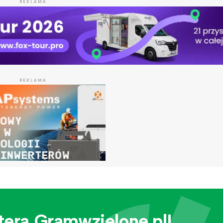
REKLAMA
REKLAMA
tera Gramwzielone.pl!