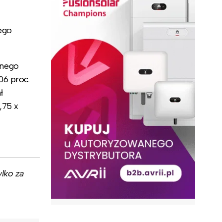
ego
znego
06 proc.
ł
,75 x
lko za