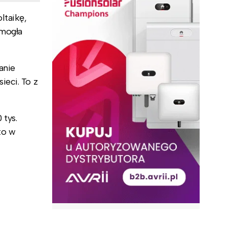
ltaikę,
 mogła
anie
ieci. To z
 tys.
to w