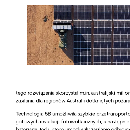
tego rozwiązania skorzystał m.in. australijski mi
zasilania dla regionów Australii dotkniętych pożar
Technologia 5B umożliwiła szybkie przetransportowa
gotowych instalacji fotowoltaicznych, a następni
bateriami Tesli, które umożliwiły zasilanie odbior