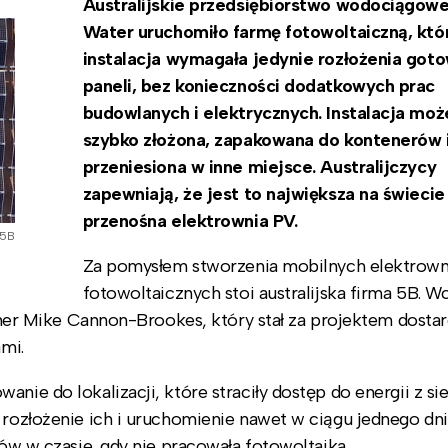
Australijskie przedsiębiorstwo wodociągow
Water uruchomiło farmę fotowoltaiczną, któ
instalacja wymagała jedynie rozłożenia got
paneli, bez konieczności dodatkowych prac
budowlanych i elektrycznych. Instalacja moż
szybko złożona, zapakowana do kontenerów 
przeniesiona w inne miejsce. Australijczycy
zapewniają, że jest to największa na świecie
przenośna elektrownia PV.
5B
Za pomysłem stworzenia mobilnych elektrown
fotowoltaicznych stoi australijska firma 5B. W
lioner Mike Cannon-Brookes, który stał za projektem dosta
ami.
nie do lokalizacji, które straciły dostęp do energii z sie
e rozłożenie ich i uruchomienie nawet w ciągu jednego dn
ców w czasie, gdy nie pracowała fotowoltaika.