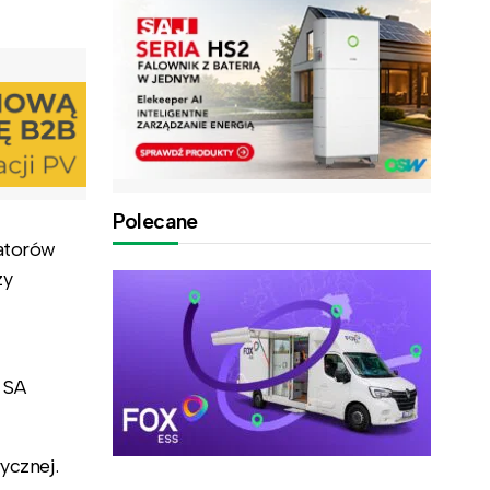
Polecane
latorów
zy
 SA
ycznej.