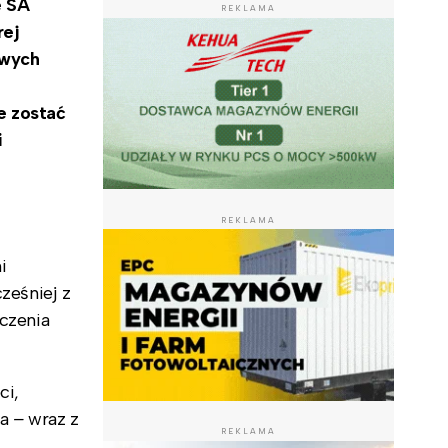
e SA
REKLAMA
rej
owych
e zostać
i
REKLAMA
i
cześniej z
rczenia
ci,
ia
–
wraz z
REKLAMA