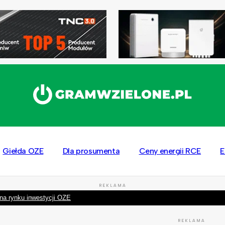
Giełda OZE
Dla prosumenta
Ceny energii RCE
E
REKLAMA
na rynku inwestycji OZE
REKLAMA