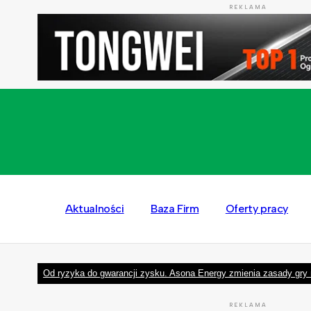
REKLAMA
Aktualności
Baza Firm
Oferty pracy
Od ryzyka do gwarancji zysku. Asona Energy zmienia zasady gry 
REKLAMA