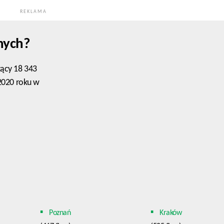
REKLAMA
nych?
zący 18 343
 2020 roku w
Poznań
Kraków