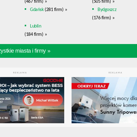
(467 firm)
»
(505 firm)
»
Gdańsk
(281 firm)
»
Bydgoszcz
(176 firm)
»
Lublin
(184 firm)
»
stkie miasta i firmy »
REKLAMA
REKLAMA