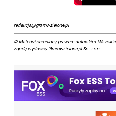
redakcja@gramwzielone.pl
© Materiał chroniony prawem autorskim. Wszelkie 
zgodą wydawcy Gramwzielone.pl Sp. z o.o.