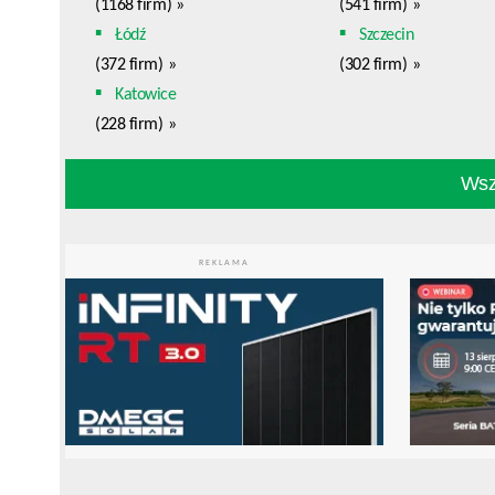
(1168 firm)
»
(541 firm)
»
Łódź
Szczecin
(372 firm)
»
(302 firm)
»
Katowice
(228 firm)
»
Wszy
REKLAMA