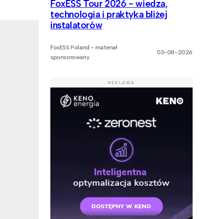
FoxESS Tour 2026 - wiedza,
technologia i praktyka bliżej
instalatorów
FoxESS Poland - materiał
03-08-2026
sponsorowany
REKLAMA