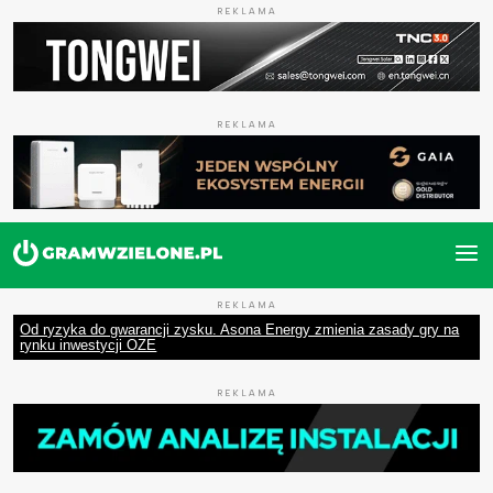
REKLAMA
REKLAMA
REKLAMA
Od ryzyka do gwarancji zysku. Asona Energy zmienia zasady gry na
rynku inwestycji OZE
REKLAMA