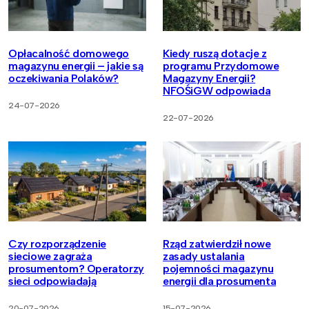
Opłacalność domowego
Kiedy ruszą dotacje z
magazynu energii – jakie są
programu Przydomowe
oczekiwania Polaków?
Magazyny Energii?
NFOŚiGW odpowiada
24-07-2026
22-07-2026
Czy rozporządzenie
Rząd zatwierdził nowe
sieciowe zagraża
zasady ustalania
prosumentom? Operatorzy
pojemności magazynu
sieci odpowiadają
energii dla prosumenta
20-07-2026
15-07-2026