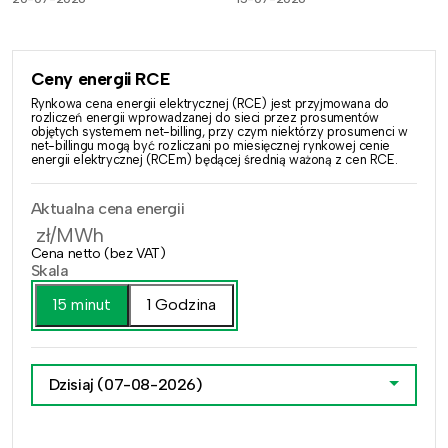
Ceny energii RCE
Rynkowa cena energii elektrycznej (RCE) jest przyjmowana do
rozliczeń energii wprowadzanej do sieci przez prosumentów
objętych systemem net-billing, przy czym niektórzy prosumenci w
net-billingu mogą być rozliczani po miesięcznej rynkowej cenie
energii elektrycznej (RCEm) będącej średnią ważoną z cen RCE.
Aktualna cena energii
zł/MWh
Cena netto (bez VAT)
Skala
15 minut
1 Godzina
Dzisiaj
(07-08-2026)