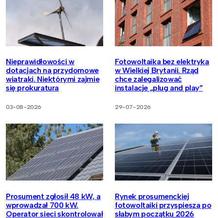
Nieprawidłowości w
Fotowoltaika bez elektryka
dotacjach na przydomowe
w Wielkiej Brytanii. Rząd
wiatraki. Niektórymi zajmie
chce zalegalizować
się prokuratura
instalacje „plug and play”
03-08-2026
29-07-2026
Prosument zgłosił 48 kW, a
Rynek prosumenckiej
wprowadzał 700 kW.
fotowoltaiki przyspiesza po
Operator sieci skontrolował
słabym początku 2026