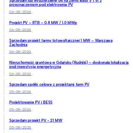
Sprzedam lub wydzierżawię 64 ha ziemi klasy V i VI z
przeznaczeniem pod elektrownię PV
06-08-2026
Projekt PV – RTB – 0,8 MW / 1,0 MWp
06-08-2026
Sprzedam projekt farmy fotowoltaicznej 1 MW – Warszawa
Zachodnia
06-08-2026
Nieruchomość gruntowa w Gdańsku (Rudniki) – doskonała lokalizacja
pod inwestycję energetyczną
06-08-2026
Sprzedam spółki celowe z projektami farm PV
05-08-2026
Projektowanie PV i BESS
05-08-2026
Sprzedam projekt PV - 21 MW
05-08-2026