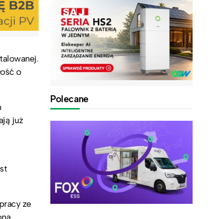
talowanej.
łość o
Polecane
m
ją już
st
pracy ze
ona