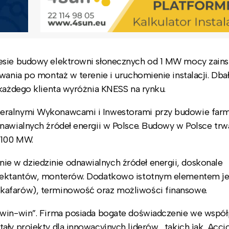
esie budowy elektrowni słonecznych od 1 MW mocy zains
wania po montaż w terenie i uruchomienie instalacji. Dba
 każdego klienta wyróżnia KNESS na rynku.
neralnymi Wykonawcami i Inwestorami przy budowie far
nawialnych źródeł energii w Polsce. Budowy w Polsce trwa
 100 MW.
 w dziedzinie odnawialnych źródeł energii, doskonale
ojektantów, monterów. Dodatkowo istotnym elementem je
kafarów), terminowość oraz możliwości finansowe.
„win-win”. Firma posiada bogate doświadczenie we współ
ały projekty dla innowacyjnych liderów, takich jak Acci