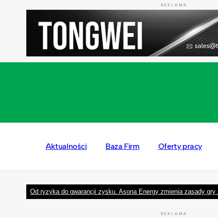
REKLAMA
Aktualności
Baza Firm
Oferty pracy
Od ryzyka do gwarancji zysku. Asona Energy zmienia zasady gry 
REKLAMA