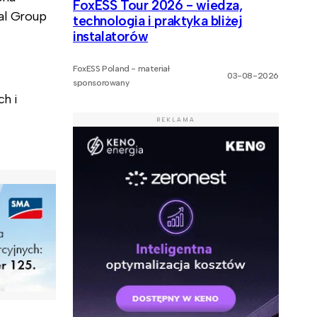
FoxESS Tour 2026 - wiedza,
al Group
technologia i praktyka bliżej
instalatorów
FoxESS Poland - materiał
03-08-2026
sponsorowany
ch i
REKLAMA