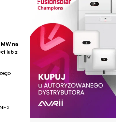
1 MW na
ci lub z
szego
ENEX