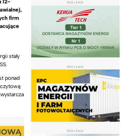
a 12-
REKLAMA
awialnej,
ych firm
racujące
gii stały
SS.
REKLAMA
st ponad
szczytową
 wystarcza
REKLAMA