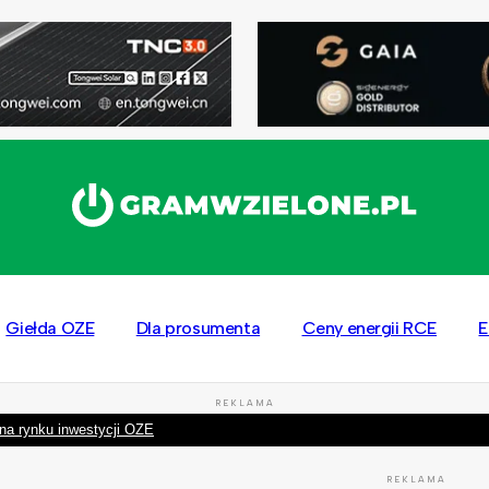
Giełda OZE
Dla prosumenta
Ceny energii RCE
E
REKLAMA
na rynku inwestycji OZE
REKLAMA