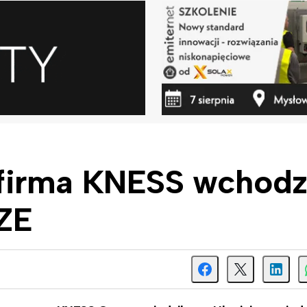
firma KNESS wchodz
OZE