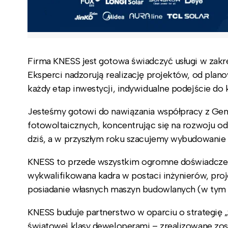
Firma KNESS jest gotowa świadczyć usługi w zakr
Eksperci nadzorują realizację projektów, od plano
każdy etap inwestycji, indywidualne podejście do
Jesteśmy gotowi do nawiązania współpracy z Ge
fotowoltaicznych, koncentrując się na rozwoju od
dziś, a w przyszłym roku szacujemy wybudowanie
KNESS to przede wszystkim ogromne doświadczenie
wykwalifikowana kadra w postaci inżynierów, pr
posiadanie własnych maszyn budowlanych (w tym 
KNESS buduje partnerstwo w oparciu o strategię 
światowej klasy deweloperami – zrealizowane zost