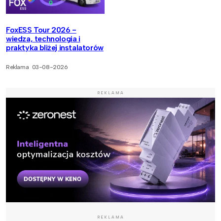
FoxESS Tour 2026 -
wiedza, technologia i
praktyka bliżej instalatorów
Reklama
03-08-2026
REKLAMA
REKLAMA