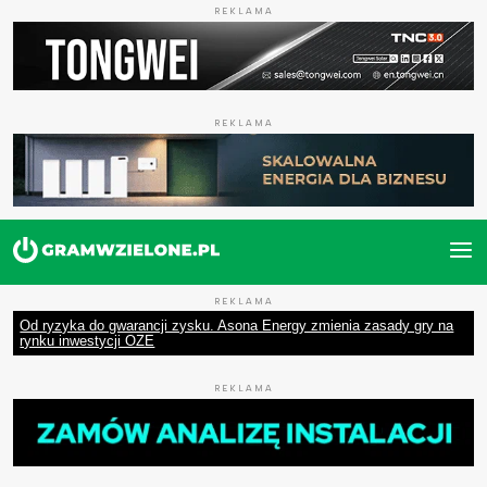
REKLAMA
REKLAMA
REKLAMA
Od ryzyka do gwarancji zysku. Asona Energy zmienia zasady gry na
rynku inwestycji OZE
REKLAMA