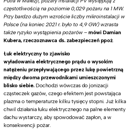
Putra w Malezji, pożary instalacji PV występują z
częstotliwością na poziomie 0,029 pożaru na 1 MW.
Przy bardzo dużym wzroście liczby mikroinstalacji w
Polsce (na koniec 2021 r. było to 4,9 GW) wzrasta
także ryzyko wystąpienia pożarów
–
mówi Damian
Kubera, rzeczoznawca ds. zabezpieczeń ppoż
.
Łuk elektryczny to zjawisko
wyładowania elektrycznego prądu o wysokim
natężeniu przepływającego przez lukę powietrzną
między dwoma przewodnikami umieszczonymi
blisko siebie.
Dochodzi wówczas do jonizacji
cząsteczek gazów, czego efektem jest powstająca
plazma o temperaturze kilku tysięcy stopni. Już kilka
chwil działania łuku elektrycznego na palne elementy
dachu wystarczy, aby spowodować zapłon, a w
konsekwencji pożar.