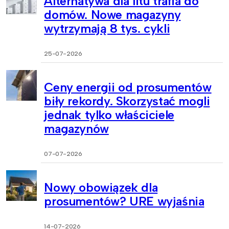
Alternatywa dla litu trafia do
domów. Nowe magazyny
wytrzymają 8 tys. cykli
25-07-2026
Ceny energii od prosumentów
biły rekordy. Skorzystać mogli
jednak tylko właściciele
magazynów
07-07-2026
Nowy obowiązek dla
prosumentów? URE wyjaśnia
14-07-2026