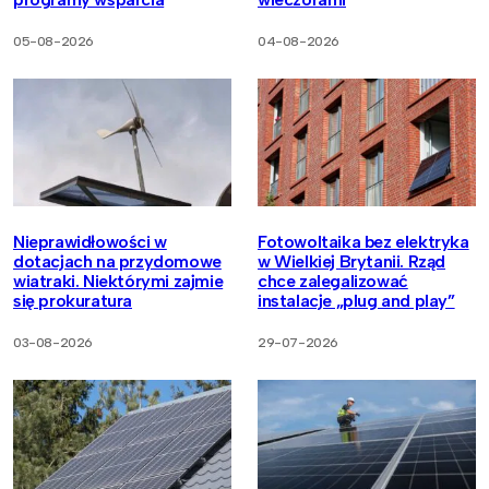
05-08-2026
04-08-2026
Nieprawidłowości w
Fotowoltaika bez elektryka
dotacjach na przydomowe
w Wielkiej Brytanii. Rząd
wiatraki. Niektórymi zajmie
chce zalegalizować
się prokuratura
instalacje „plug and play”
03-08-2026
29-07-2026