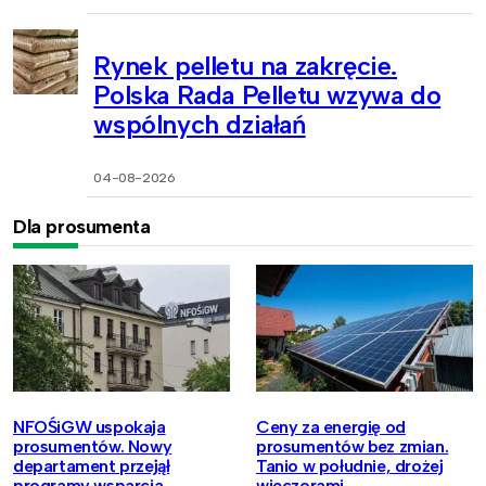
Rynek pelletu na zakręcie.
Polska Rada Pelletu wzywa do
wspólnych działań
04-08-2026
Dla prosumenta
NFOŚiGW uspokaja
Ceny za energię od
prosumentów. Nowy
prosumentów bez zmian.
departament przejął
Tanio w południe, drożej
programy wsparcia
wieczorami