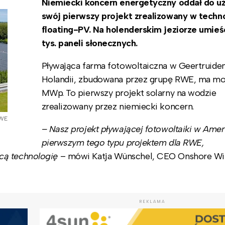
Niemiecki koncern energetyczny oddał do u
swój pierwszy projekt zrealizowany w techno
floating-PV. Na holenderskim jeziorze umieśc
tys. paneli słonecznych.
Pływająca farma fotowoltaiczna w Geertruide
Holandii, zbudowana przez grupę RWE, ma mo
MWp. To pierwszy projekt solarny na wodzie
zrealizowany przez niemiecki koncern.
RWE
– Nasz projekt pływającej fotowoltaiki w Amer 
pierwszym tego typu projektem dla RWE,
cą technologię
– mówi Katja Wünschel, CEO Onshore Wi
REKLAMA