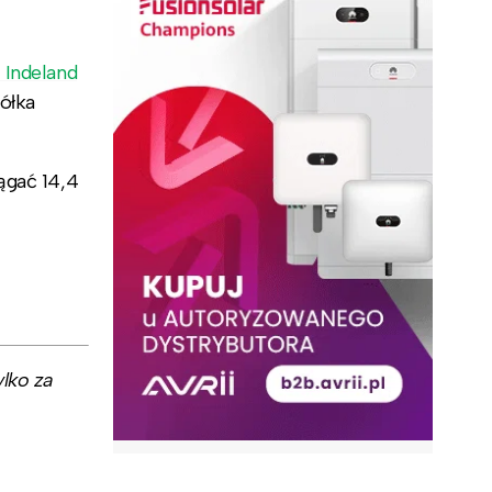
 Indeland
ółka
ągać 14,4
lko za