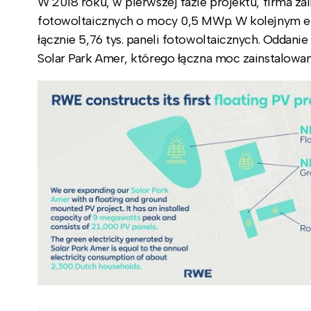
W 2018 roku, w pierwszej fazie projektu, firma zai
fotowoltaicznych o mocy 0,5 MWp. W kolejnym et
łącznie 5,76 tys. paneli fotowoltaicznych. Oddanie
Solar Park Amer, którego łączna moc zainstalowa