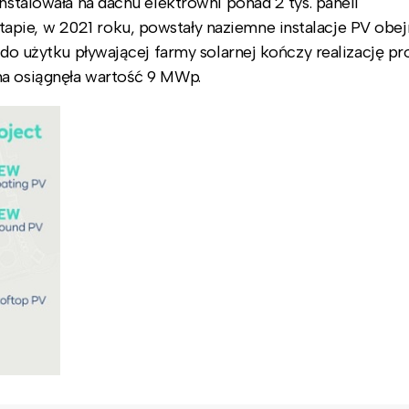
nstalowała na dachu elektrowni ponad 2 tys. paneli
apie, w 2021 roku, powstały naziemne instalacje PV obe
 do użytku pływającej farmy solarnej kończy realizację pr
na osiągnęła wartość 9 MWp.