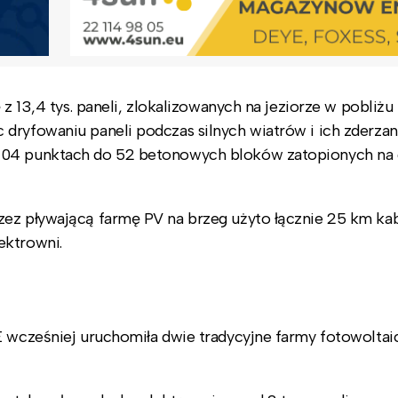
 z 13,4 tys. paneli, zlokalizowanych na jeziorze w pobliżu
dryfowaniu paneli podczas silnych wiatrów i ich zderzani
 104 punktach do 52 betonowych bloków zatopionych na 
ez pływającą farmę PV na brzeg użyto łącznie 25 km kab
ektrowni.
E wcześniej uruchomiła dwie tradycyjne farmy fotowolta