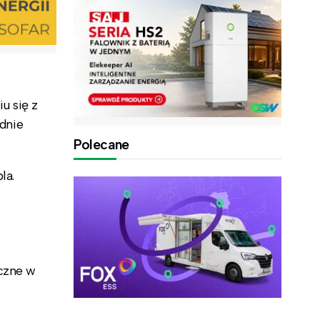
u się z
dnie
Polecane
la.
iczne w