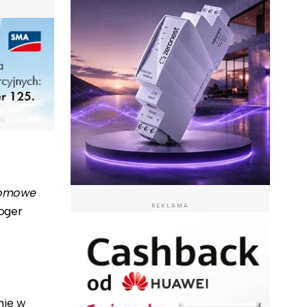
ełomowe
REKLAMA
oger
nie w