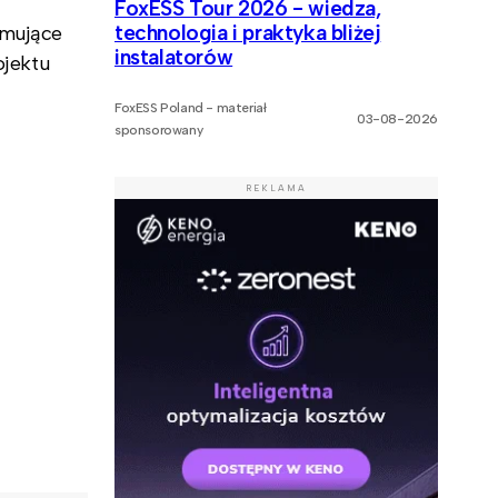
FoxESS Tour 2026 - wiedza,
technologia i praktyka bliżej
jmujące
instalatorów
ojektu
FoxESS Poland - materiał
03-08-2026
sponsorowany
REKLAMA