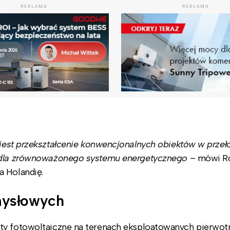
REKLAMA
REKLAMA
 jest przekształcenie konwencjonalnych obiektów w prz
a dla zrównoważonego systemu energetycznego
– mówi R
a Holandię.
mysłowych
ty fotowoltaiczne na terenach eksploatowanych pierwot