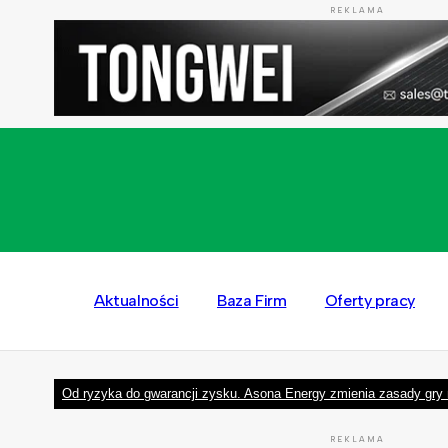
REKLAMA
Aktualności
Baza Firm
Oferty pracy
Od ryzyka do gwarancji zysku. Asona Energy zmienia zasady gry 
REKLAMA