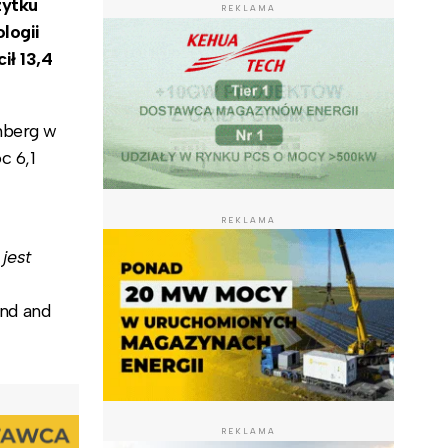
żytku
REKLAMA
logii
ił 13,4
nberg w
c 6,1
REKLAMA
jest
nd and
REKLAMA