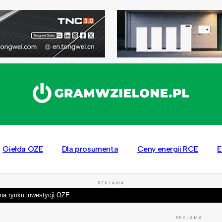
Giełda OZE
Dla prosumenta
Ceny energii RCE
E
REKLAMA
na rynku inwestycji OZE
REKLAMA