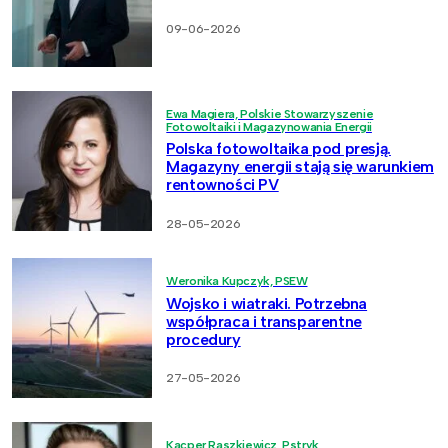
09-06-2026
Ewa Magiera, Polskie Stowarzyszenie
Fotowoltaiki i Magazynowania Energii
Polska fotowoltaika pod presją.
Magazyny energii stają się warunkiem
rentowności PV
28-05-2026
Weronika Kupczyk, PSEW
Wojsko i wiatraki. Potrzebna
współpraca i transparentne
procedury
27-05-2026
Kacper Raszkiewicz, Pstryk