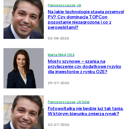
Francesco Liuzza, JA
Na jakie technologie stawia przemysł
PV? Czy dominacja TOPCon
pozostanie niezagrożona i co z
perowskitami?
03-08-2026
Marta Głód, OX2
Mosty szynowe – szansa na
przyłączenie czy dodatkowe ryzyko
dla inwestorów z rynku OZE?
29-07-2026
Francesco Liuzza, JA Solar
Fotowoltaika nie będzie już tak tania.
W którym kierunku zmierza rynek?
22-07-2026