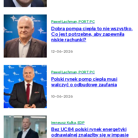
Paweł Lachman, PORT PC
Dobra pompa ciepła to nie wszystko.
Co jest potrzebne, aby zapewniła
niskie rachunki?
12-06-2026
Paweł Lachman, PORT PC
Polski rynek pomp ciepła musi
walczyć o odbudowę zaufania
10-06-2026
Ireneusz Kulka, EDP
Bez UC84 polski rynek energetyki
odnawialnej znalazłby się w impasie