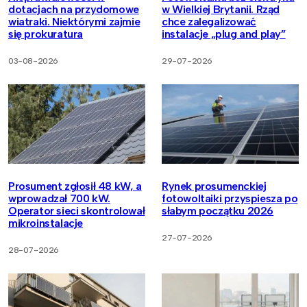
dotacjach na przydomowe
w Wielkiej Brytanii. Rząd
wiatraki. Niektórymi zajmie
chce zalegalizować
się prokuratura
instalacje „plug and play”
03-08-2026
29-07-2026
Prosument zgłosił 48 kW, a
Rynek prosumenckiej
wprowadzał 700 kW.
fotowoltaiki przyspiesza po
Operator sieci skontrolował
słabym początku 2026
mikroinstalacje
27-07-2026
28-07-2026