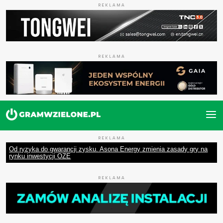
REKLAMA
REKLAMA
REKLAMA
Od ryzyka do gwarancji zysku. Asona Energy zmienia zasady gry na
rynku inwestycji OZE
REKLAMA