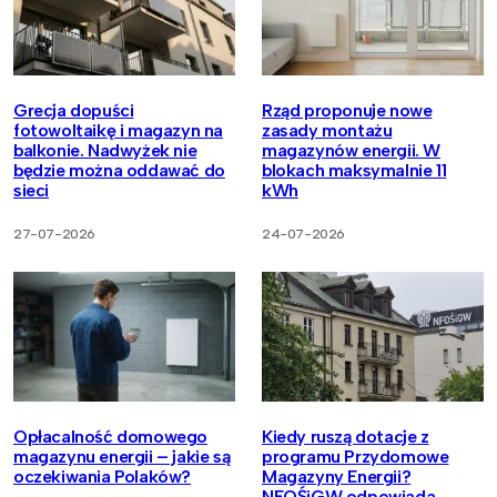
Grecja dopuści
Rząd proponuje nowe
fotowoltaikę i magazyn na
zasady montażu
balkonie. Nadwyżek nie
magazynów energii. W
będzie można oddawać do
blokach maksymalnie 11
sieci
kWh
27-07-2026
24-07-2026
Opłacalność domowego
Kiedy ruszą dotacje z
magazynu energii – jakie są
programu Przydomowe
oczekiwania Polaków?
Magazyny Energii?
NFOŚiGW odpowiada