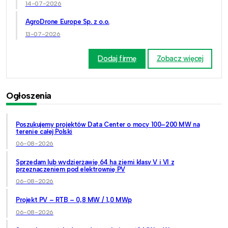
14-07-2026
AgroDrone Europe Sp. z o.o.
13-07-2026
Dodaj firmę
Zobacz więcej
Ogłoszenia
Poszukujemy projektów Data Center o mocy 100–200 MW na
terenie całej Polski
06-08-2026
Sprzedam lub wydzierżawię 64 ha ziemi klasy V i VI z
przeznaczeniem pod elektrownię PV
06-08-2026
Projekt PV – RTB – 0,8 MW / 1,0 MWp
06-08-2026