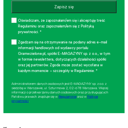
Zapisz się
Oświadczam, że zapoznałam/em się i akceptuję treść
Regulaminu oraz zapoznałam/em się z Polityką
prywatności. *
Zgadzam się na otrzymywanie na podany adres e-mail
informacji handlowych od wydawcy portalu
Gramwzielone.pl, spółki E-MAGAZYNY sp. z o.o., w tym
w formie newslettera, dotyczących działalności spółki
oraz jej partnerów. Zgoda może zostać wycofana w
każdym momencie – szczegóły w Regulaminie. *
Administratorem danych osobowych jest E-MAGAZYNY sp. z o.o. z
siedzibą w Warszawie, ul. Szturmowa 2, 02-678 Warszawa. Więcej
informacji o przetwarzaniu danych osobowych oraz przysługujących
Państwu prawach znajduje się w
Regulaminie
oraz w
Polityce
prywatności
.