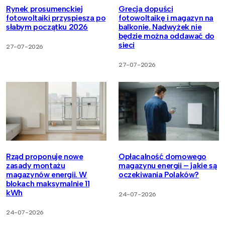
Rynek prosumenckiej
Grecja dopuści
fotowoltaiki przyspiesza po
fotowoltaikę i magazyn na
słabym początku 2026
balkonie. Nadwyżek nie
będzie można oddawać do
sieci
27-07-2026
27-07-2026
Rząd proponuje nowe
Opłacalność domowego
zasady montażu
magazynu energii – jakie są
magazynów energii. W
oczekiwania Polaków?
blokach maksymalnie 11
kWh
24-07-2026
24-07-2026