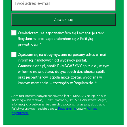
Zapisz się
Oświadczam, że zapoznałam/em się i akceptuję treść
Regulaminu oraz zapoznałam/em się z Polityką
prywatności. *
Zgadzam się na otrzymywanie na podany adres e-mail
informacji handlowych od wydawcy portalu
Gramwzielone.pl, spółki E-MAGAZYNY sp. z o.o., w tym
w formie newslettera, dotyczących działalności spółki
oraz jej partnerów. Zgoda może zostać wycofana w
każdym momencie – szczegóły w Regulaminie. *
Administratorem danych osobowych jest E-MAGAZYNY sp. z o.o. z
siedzibą w Warszawie, ul. Szturmowa 2, 02-678 Warszawa. Więcej
informacji o przetwarzaniu danych osobowych oraz przysługujących
Państwu prawach znajduje się w
Regulaminie
oraz w
Polityce
prywatności
.