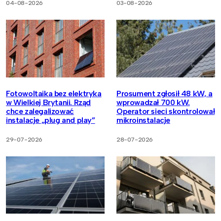
04-08-2026
03-08-2026
Fotowoltaika bez elektryka
Prosument zgłosił 48 kW, a
w Wielkiej Brytanii. Rząd
wprowadzał 700 kW.
chce zalegalizować
Operator sieci skontrolował
instalacje „plug and play”
mikroinstalacje
29-07-2026
28-07-2026