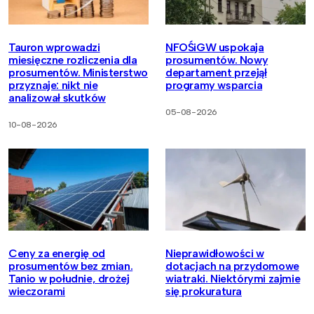
Tauron wprowadzi
NFOŚiGW uspokaja
miesięczne rozliczenia dla
prosumentów. Nowy
prosumentów. Ministerstwo
departament przejął
przyznaje: nikt nie
programy wsparcia
analizował skutków
05-08-2026
10-08-2026
Ceny za energię od
Nieprawidłowości w
prosumentów bez zmian.
dotacjach na przydomowe
Tanio w południe, drożej
wiatraki. Niektórymi zajmie
wieczorami
się prokuratura