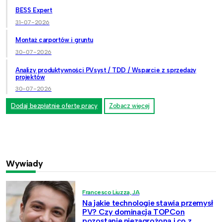
BESS Expert
31-07-2026
Montaż carportów i gruntu
30-07-2026
Analizy produktywności PVsyst / TDD / Wsparcie z sprzedaży
projektów
30-07-2026
Dodaj bezpłatnie ofertę pracy
Zobacz więcej
Wywiady
Francesco Liuzza, JA
Na jakie technologie stawia przemysł
PV? Czy dominacja TOPCon
pozostanie niezagrożona i co z