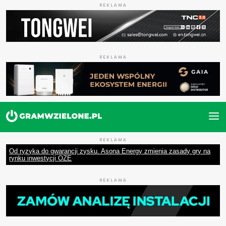
REKLAMA
REKLAMA
REKLAMA
Od ryzyka do gwarancji zysku. Asona Energy zmienia zasady gry na
rynku inwestycji OZE
REKLAMA