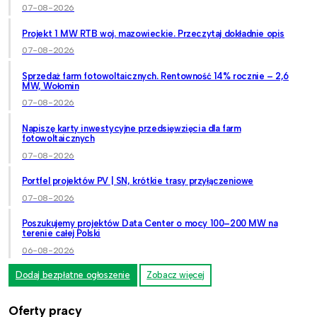
07-08-2026
Projekt 1 MW RTB woj. mazowieckie. Przeczytaj dokładnie opis
07-08-2026
Sprzedaż farm fotowoltaicznych. Rentowność 14% rocznie – 2,6
MW, Wołomin
07-08-2026
Napiszę karty inwestycyjne przedsięwzięcia dla farm
fotowoltaicznych
07-08-2026
Portfel projektów PV | SN, krótkie trasy przyłączeniowe
07-08-2026
Poszukujemy projektów Data Center o mocy 100–200 MW na
terenie całej Polski
06-08-2026
Dodaj bezpłatne ogłoszenie
Zobacz więcej
Oferty pracy