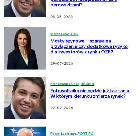
perowskitami?
03-08-2026
Marta Głód, OX2
Mosty szynowe – szansa na
przyłączenie czy dodatkowe ryzyko
dla inwestorów z rynku OZE?
29-07-2026
Francesco Liuzza, JA Solar
Fotowoltaika nie będzie już tak tania.
W którym kierunku zmierza rynek?
22-07-2026
Paweł Lachman, PORT PC