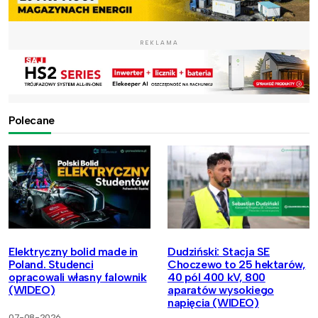
REKLAMA
Polecane
Elektryczny bolid made in
Dudziński: Stacja SE
Poland. Studenci
Choczewo to 25 hektarów,
opracowali własny falownik
40 pól 400 kV, 800
(WIDEO)
aparatów wysokiego
napięcia (WIDEO)
07-08-2026