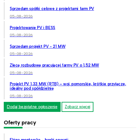
Sprzedam spółki celowe z projektami farm PV
05-08-2026
Projektowanie PV i BESS
05-08-2026
Sprzedam projekt PV - 21 MW
05-08-2026
Zlecę rozbudowę pracującej farmy PV o 1,52 MW
05-08-2026
Projekt PV 1,33 MW (RTB) – woj. pomorskie, krótkie przyłącze,
idealny pod spółdzielnię
05-08-2026
Dodaj bezpłatne ogłoszenie
Zobacz więcej
Oferty pracy
Ekipa monterska - banki energii