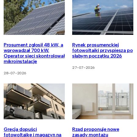
Prosument zgłosił 48 kW, a
Rynek prosumenckiej
wprowadzał 700 kW.
fotowoltaiki przyspiesza po
Operator sieci skontrolował
słabym początku 2026
mikroinstalacje
27-07-2026
28-07-2026
Grecja dopuści
Rząd proponuje nowe
fotowoltaikę i magazyn na
zasady montażu