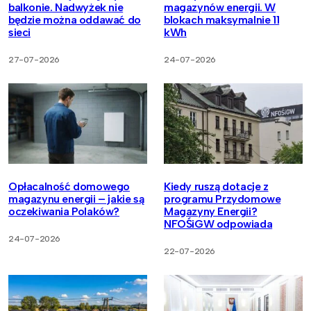
balkonie. Nadwyżek nie
magazynów energii. W
będzie można oddawać do
blokach maksymalnie 11
sieci
kWh
27-07-2026
24-07-2026
Opłacalność domowego
Kiedy ruszą dotacje z
magazynu energii – jakie są
programu Przydomowe
oczekiwania Polaków?
Magazyny Energii?
NFOŚiGW odpowiada
24-07-2026
22-07-2026