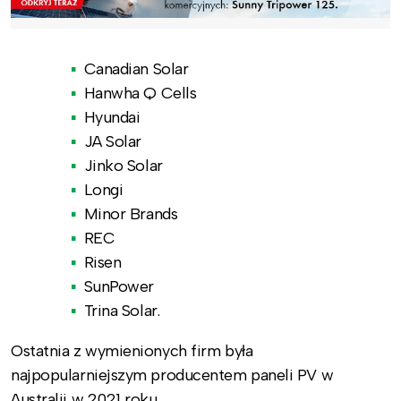
Canadian Solar
Hanwha Q Cells
Hyundai
JA Solar
Jinko Solar
Longi
Minor Brands
REC
Risen
SunPower
Trina Solar.
Ostatnia z wymienionych firm była
najpopularniejszym producentem paneli PV w
Australii w 2021 roku.