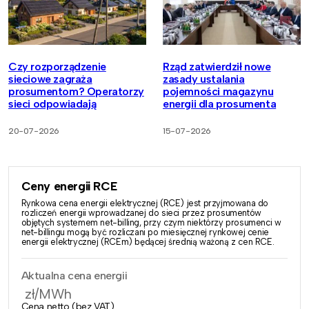
Czy rozporządzenie
Rząd zatwierdził nowe
sieciowe zagraża
zasady ustalania
prosumentom? Operatorzy
pojemności magazynu
sieci odpowiadają
energii dla prosumenta
20-07-2026
15-07-2026
Ceny energii RCE
Rynkowa cena energii elektrycznej (RCE) jest przyjmowana do
rozliczeń energii wprowadzanej do sieci przez prosumentów
objętych systemem net-billing, przy czym niektórzy prosumenci w
net-billingu mogą być rozliczani po miesięcznej rynkowej cenie
energii elektrycznej (RCEm) będącej średnią ważoną z cen RCE.
Aktualna cena energii
zł/MWh
Cena netto (bez VAT)