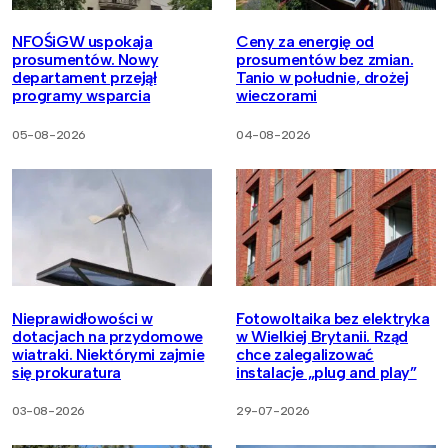
NFOŚiGW uspokaja
Ceny za energię od
prosumentów. Nowy
prosumentów bez zmian.
departament przejął
Tanio w południe, drożej
programy wsparcia
wieczorami
05-08-2026
04-08-2026
Nieprawidłowości w
Fotowoltaika bez elektryka
dotacjach na przydomowe
w Wielkiej Brytanii. Rząd
wiatraki. Niektórymi zajmie
chce zalegalizować
się prokuratura
instalacje „plug and play”
03-08-2026
29-07-2026