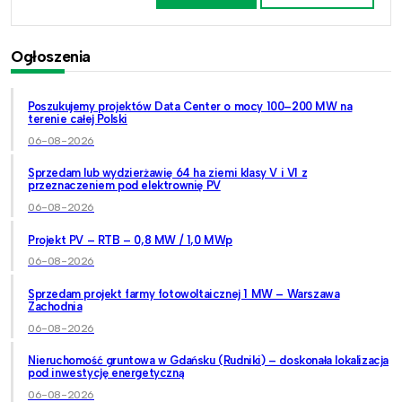
Ogłoszenia
Poszukujemy projektów Data Center o mocy 100–200 MW na
terenie całej Polski
06-08-2026
Sprzedam lub wydzierżawię 64 ha ziemi klasy V i VI z
przeznaczeniem pod elektrownię PV
06-08-2026
Projekt PV – RTB – 0,8 MW / 1,0 MWp
06-08-2026
Sprzedam projekt farmy fotowoltaicznej 1 MW – Warszawa
Zachodnia
06-08-2026
Nieruchomość gruntowa w Gdańsku (Rudniki) – doskonała lokalizacja
pod inwestycję energetyczną
06-08-2026