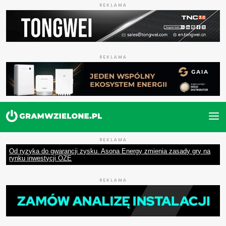
REKLAMA
REKLAMA
REKLAMA
Od ryzyka do gwarancji zysku. Asona Energy zmienia zasady gry na
rynku inwestycji OZE
REKLAMA