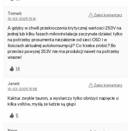
Tomek
Zgłoś komentarz
10-03-2025 15:16
A gdyby w chwili przekroczenia krytycznej wartości 253V na
jednej lub kilku fazach mikroinstalacja zaczynała działać tylko
na potrzeby prosumenta niezależnie od sieci OSD i w
ilościach aktualnej autokonsumpcji? Co trzeba zrobić? Bo
przecież powyżej 253V nie ma produkcji nawet na potrzeby
własne!
14
Janek
Zgłoś komentarz
10-03-2025 15:58
Kaktus zwykle tauron, a wystarczy tylko obniżyć napięcie o
kilka voltów, myślą że ludzie są głupi
5
Nero