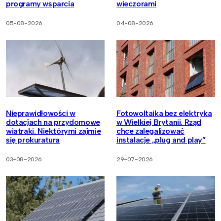
programy wsparcia
wieczorami
05-08-2026
04-08-2026
Nieprawidłowości w
Fotowoltaika bez elektryka
dotacjach na przydomowe
w Wielkiej Brytanii. Rząd
wiatraki. Niektórymi zajmie
chce zalegalizować
się prokuratura
instalacje „plug and play”
03-08-2026
29-07-2026