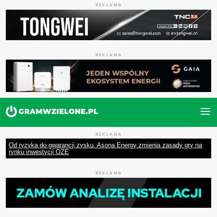
REKLAMA
REKLAMA
REKLAMA
Od ryzyka do gwarancji zysku. Asona Energy zmienia zasady gry na
rynku inwestycji OZE
REKLAMA