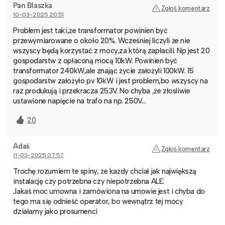
Pan Blaszka
Zgłoś komentarz
10-03-2025 20:51
Problem jest taki,że transformator powinien być
przewymiarowane o około 20%. Wcześniej liczyli że nie
wszyscy będą korzystać z mocy,za którą zapłacili. Np jest 20
gospodarstw z opłaconą mocą 10kW. Powinien być
transformator 240kW,ale znając życie założyli 100kW. 15
gospodarstw założyło pv 10kW i jest problem,bo wszyscy na
raz produkują i przekracza 253V. No chyba ,że złosliwie
ustawione napięcie na trafo na np. 250V…
20
Adaś
Zgłoś komentarz
11-03-2025 07:57
Trochę rozumiem te spiny, że każdy chciał jak największą
instalację czy potrzebna czy niepotrzebna ALE:
Jakaś moc umowna i zamówiona na umowie jest i chyba do
tego ma się odnieść operator, bo wewnątrz tej mocy
działamy jako prosumenci