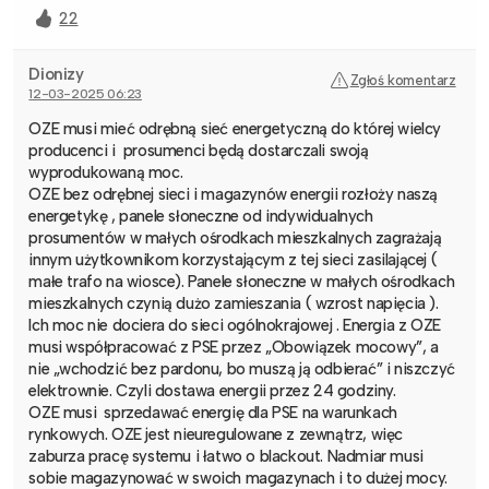
22
Dionizy
Zgłoś komentarz
12-03-2025 06:23
OZE musi mieć odrębną sieć energetyczną do której wielcy
producenci i prosumenci będą dostarczali swoją
wyprodukowaną moc.
OZE bez odrębnej sieci i magazynów energii rozłoży naszą
energetykę , panele słoneczne od indywidualnych
prosumentów w małych ośrodkach mieszkalnych zagrażają
innym użytkownikom korzystającym z tej sieci zasilającej (
małe trafo na wiosce). Panele słoneczne w małych ośrodkach
mieszkalnych czynią dużo zamieszania ( wzrost napięcia ).
Ich moc nie dociera do sieci ogólnokrajowej . Energia z OZE
musi współpracować z PSE przez „Obowiązek mocowy”, a
nie „wchodzić bez pardonu, bo muszą ją odbierać” i niszczyć
elektrownie. Czyli dostawa energii przez 24 godziny.
OZE musi sprzedawać energię dla PSE na warunkach
rynkowych. OZE jest nieuregulowane z zewnątrz, więc
zaburza pracę systemu i łatwo o blackout. Nadmiar musi
sobie magazynować w swoich magazynach i to dużej mocy.