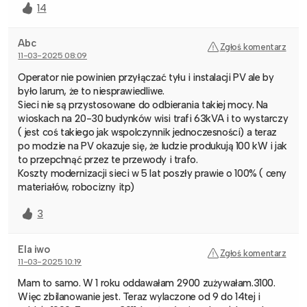
14
Abc
Zgłoś komentarz
11-03-2025 08:09
Operator nie powinien przyłączać tyłu i instalacji PV ale by
było larum, że to niesprawiedliwe.
Sieci nie są przystosowane do odbierania takiej mocy. Na
wioskach na 20-30 budynków wisi trafi 63kVA i to wystarczy
( jest coś takiego jak wspolczynnik jednoczesności) a teraz
po modzie na PV okazuje się, że ludzie produkują 100 kW i jak
to przepchnąć przez te przewody i trafo.
Koszty modernizacji sieci w 5 lat poszły prawie o 100% ( ceny
materiałów, robocizny itp)
3
Ela iwo
Zgłoś komentarz
11-03-2025 10:19
Mam to samo. W 1 roku oddawałam 2900 zużywałam.3100.
Więc zbilanowanie jest. Teraz wylaczone od 9 do 14tej i