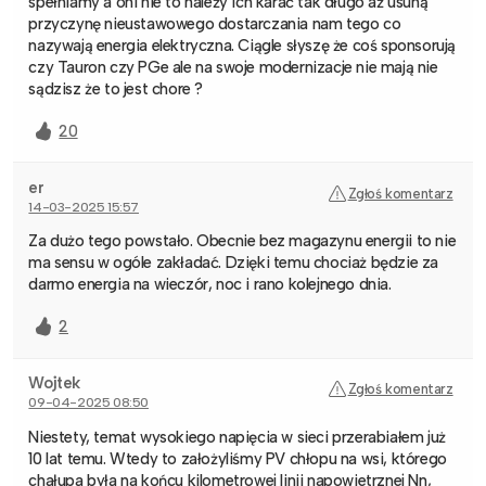
spełniamy a oni nie to należy ich karać tak długo aż usuną
przyczynę nieustawowego dostarczania nam tego co
nazywają energia elektryczna. Ciągle słyszę że coś sponsorują
czy Tauron czy PGe ale na swoje modernizacje nie mają nie
sądzisz że to jest chore ?
20
er
Zgłoś komentarz
14-03-2025 15:57
Za dużo tego powstało. Obecnie bez magazynu energii to nie
ma sensu w ogóle zakładać. Dzięki temu chociaż będzie za
darmo energia na wieczór, noc i rano kolejnego dnia.
2
Wojtek
Zgłoś komentarz
09-04-2025 08:50
Niestety, temat wysokiego napięcia w sieci przerabiałem już
10 lat temu. Wtedy to założyliśmy PV chłopu na wsi, którego
chałupa była na końcu kilometrowej linii napowietrznej Nn,