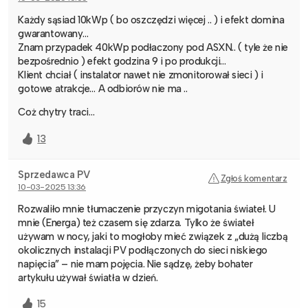
Każdy sąsiad 10kWp ( bo oszczędzi więcej .. ) i efekt domina
gwarantowany…
Znam przypadek 40kWp podłaczony pod ASXN.. ( tyle że nie
bezpośrednio ) efekt godzina 9 i po produkcji…
Klient chciał ( instalator nawet nie zmonitorował sieci ) i
gotowe atrakcje… A odbiorów nie ma ..
Coż chytry traci…
13
Sprzedawca PV
Zgłoś komentarz
10-03-2025 13:36
Rozwaliło mnie tłumaczenie przyczyn migotania świateł. U
mnie (Energa) też czasem się zdarza. Tylko że świateł
używam w nocy, jaki to mogłoby mieć związek z „dużą liczbą
okolicznych instalacji PV podłączonych do sieci niskiego
napięcia” – nie mam pojęcia. Nie sądzę, żeby bohater
artykułu używał światła w dzień.
15