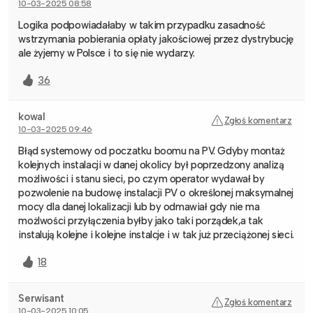
10-03-2025 08:58
Logika podpowiadałaby w takim przypadku zasadność
wstrzymania pobierania opłaty jakościowej przez dystrybucję
ale żyjemy w Polsce i to się nie wydarzy.
36
kowal
Zgłoś komentarz
10-03-2025 09:46
Błąd systemowy od poczatku boomu na PV. Gdyby montaż
kolejnych instalacji w danej okolicy był poprzedzony analizą
możliwości i stanu sieci, po czym operator wydawał by
pozwolenie na budowę instalacji PV o określonej maksymalnej
mocy dla danej lokalizacji lub by odmawiał gdy nie ma
możlwości przyłączenia byłby jako taki porządek,a tak
instalują kolejne i kolejne instalcje i w tak już przeciążonej sieci.
18
Serwisant
Zgłoś komentarz
10-03-2025 10:05