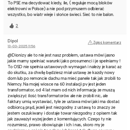
To PSE ma decydować kiedy, ile, ( reguluje mocą bloków
elektrowni w Polsce) a nie pod przymusem odbierać
wszystko, bo wiatr wieje i słońce świeci. Sieć to nie balon.
2
Dipol
Zgłoś komentarz
13-03-2025 11:56
@Dionizy ale to nie jest nasz problem, ustawa mówi jasno
jakie mamy spełniać warunki jako prosumenci i je spełniamy !
To OSD nie spełnia ustawowych wymagań i należy je karać aż
do skutku, za chwilę będziesz miał ustawę że każdy nowy
dom lub po remoncie dachu ma mieć panele tak jak zrobili to
Niemcy. Na mojej wiosce na 60 instalacji pv jest jeden
transformator, od 4 lat mam od nich informację że muszą
zwiększyć ilość transformatorów ale nie zrobili nic, ale
faktury umią wystawiać, tyle że ustawa mówi jaki ma dostać
odbiorcą prąd, jeżeli jest niezgodny z ustawą to znaczy że
jestem oszukiwany i dostaje towar niezgodny z opisem tak
jak zauważył wyżej jeden z komentujących. Czego ty nie
rozumiesz, prawo obowiązuje i ich i nas, skoro my je