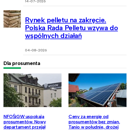
14-07-2026
Rynek pelletu na zakręcie.
Polska Rada Pelletu wzywa do
wspólnych działań
04-08-2026
Dla prosumenta
NFOŚiGW uspokaja
Ceny za energię od
prosumentów. Nowy
prosumentów bez zmian.
departament przejął
Tanio w południe, drożej