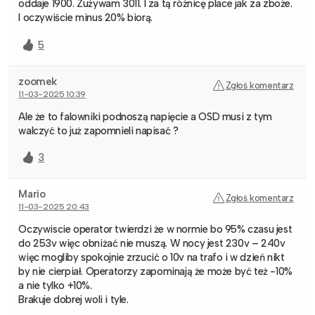
oddaje 1900. Zużywam 3011. I za tą różnicę place jak za zboże.
I oczywiście minus 20% biorą.
5
zoomek
Zgłoś komentarz
11-03-2025 10:39
Ale że to falowniki podnoszą napięcie a OSD musi z tym
walczyć to już zapomnieli napisać ?
3
Mario
Zgłoś komentarz
11-03-2025 20:43
Oczywiscie operator twierdzi że w normie bo 95% czasu jest
do 253v więc obniżać nie muszą. W nocy jest 230v – 240v
więc mogliby spokojnie zrzucić o 10v na trafo i w dzień nikt
by nie cierpiał. Operatorzy zapominają że może być też -10%
a nie tylko +10%.
Brakuje dobrej woli i tyle.