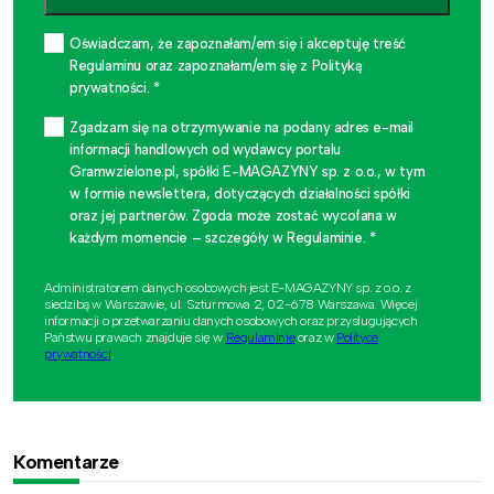
Oświadczam, że zapoznałam/em się i akceptuję treść
Regulaminu oraz zapoznałam/em się z Polityką
prywatności. *
Zgadzam się na otrzymywanie na podany adres e-mail
informacji handlowych od wydawcy portalu
Gramwzielone.pl, spółki E-MAGAZYNY sp. z o.o., w tym
w formie newslettera, dotyczących działalności spółki
oraz jej partnerów. Zgoda może zostać wycofana w
każdym momencie – szczegóły w Regulaminie. *
Administratorem danych osobowych jest E-MAGAZYNY sp. z o.o. z
siedzibą w Warszawie, ul. Szturmowa 2, 02-678 Warszawa. Więcej
informacji o przetwarzaniu danych osobowych oraz przysługujących
Państwu prawach znajduje się w
Regulaminie
oraz w
Polityce
prywatności
.
Komentarze