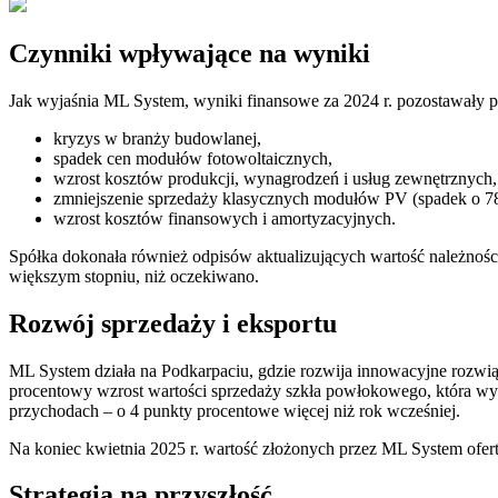
Czynniki wpływające na wyniki
Jak wyjaśnia ML System, wyniki finansowe za 2024 r. pozostawały p
kryzys w branży budowlanej,
spadek cen modułów fotowoltaicznych,
wzrost kosztów produkcji, wynagrodzeń i usług zewnętrznych,
zmniejszenie sprzedaży klasycznych modułów PV (spadek o 78
wzrost kosztów finansowych i amortyzacyjnych.
Spółka dokonała również odpisów aktualizujących wartość należnoś
większym stopniu, niż oczekiwano.
Rozwój sprzedaży i eksportu
ML System działa na Podkarpaciu, gdzie rozwija innowacyjne rozwi
procentowy wzrost wartości sprzedaży szkła powłokowego, która wyni
przychodach – o 4 punkty procentowe więcej niż rok wcześniej.
Na koniec kwietnia 2025 r. wartość złożonych przez ML System ofert
Strategia na przyszłość