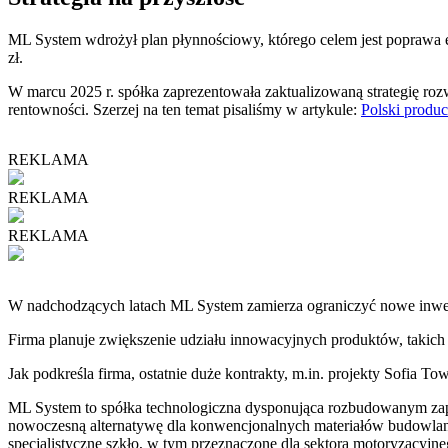
ML System wdrożył plan płynnościowy, którego celem jest poprawa ef
zł.
W marcu 2025 r. spółka zaprezentowała zaktualizowaną strategię rozwo
rentowności. Szerzej na ten temat pisaliśmy w artykule:
Polski produc
REKLAMA
REKLAMA
REKLAMA
W nadchodzących latach ML System zamierza ograniczyć nowe inwesty
Firma planuje zwiększenie udziału innowacyjnych produktów, takich 
Jak podkreśla firma, ostatnie duże kontrakty, m.in. projekty Sofia To
ML System to spółka technologiczna dysponująca rozbudowanym zap
nowoczesną alternatywę dla konwencjonalnych materiałów budowlany
specjalistyczne szkło, w tym przeznaczone dla sektora motoryzacyjne