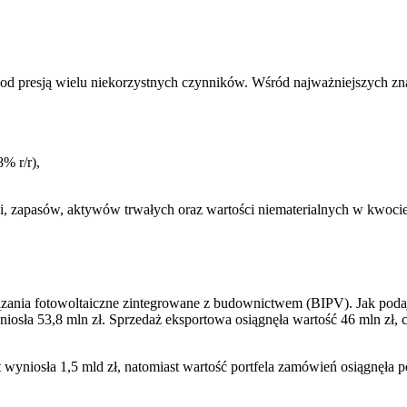
od presją wielu niekorzystnych czynników. Wśród najważniejszych znal
% r/r),
ci, zapasów, aktywów trwałych oraz wartości niematerialnych w kwoc
ązania fotowoltaiczne zintegrowane z budownictwem (BIPV). Jak pod
osła 53,8 mln zł. Sprzedaż eksportowa osiągnęła wartość 46 mln zł, 
 wyniosła 1,5 mld zł, natomiast wartość portfela zamówień osiągnęła 