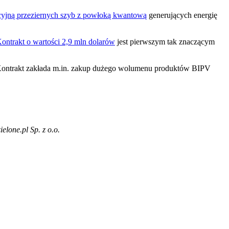
kcyjną przeziernych szyb z powłoką kwantową
generujących energię
ontrakt o wartości 2,9 mln dolarów
jest pierwszym tak znaczącym
Kontrakt zakłada m.in. zakup dużego wolumenu produktów BIPV
lone.pl Sp. z o.o.