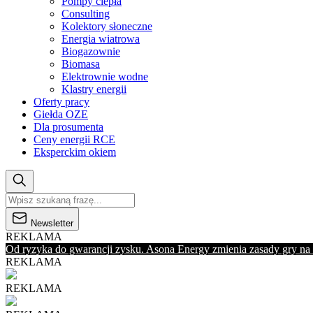
Pompy ciepła
Consulting
Kolektory słoneczne
Energia wiatrowa
Biogazownie
Biomasa
Elektrownie wodne
Klastry energii
Oferty pracy
Giełda OZE
Dla prosumenta
Ceny energii RCE
Eksperckim okiem
Newsletter
REKLAMA
Od ryzyka do gwarancji zysku. Asona Energy zmienia zasady gry na
REKLAMA
REKLAMA