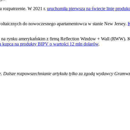
a rozpatrzenie. W 2021 r.
uruchomiła pierwszą na świecie linię produ
oltaicznych do nowoczesnego apartamentowca w stanie New Jersey.
K
y na rynku amerykańskim z firmą Reflection Window + Wall (RWW). 
kupca na produkty BIPV o wartości 12 mln dolarów
.
. Dalsze rozpowszechnianie artykułu tylko za zgodą wydawcy Gramwzie