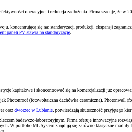
ektywności operacyjnej i redukcja zadłużenia. Firma szacuje, że w 202
ju, koncentrującą się na: standaryzacji produkcji, ekspansji zagranic
ent paneli PV stawia na standaryzację
.
cje kapitałowe i skoncentrować się na komercjalizacji już opracowan
jak Photonroof (fotowoltaiczna dachówka ceramiczna), Photonwall (foto
wer oraz
dworzec w Lublanie
, potwierdzają skuteczność przyjętego kie
leczem badawczo-laboratoryjnym. Firma oferuje innowacyjne rozwiąz
ch. W portfolio ML System znajdują się zarówno klasyczne moduły fo
go.