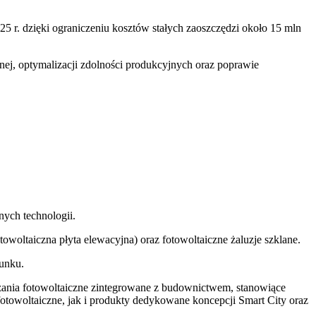
5 r. dzięki ograniczeniu kosztów stałych zaoszczędzi około 15 mln
znej, optymalizacji zdolności produkcyjnych oraz poprawie
ych technologii.
woltaiczna płyta elewacyjna) oraz fotowoltaiczne żaluzje szklane.
runku.
ania fotowoltaiczne zintegrowane z budownictwem, stanowiące
towoltaiczne, jak i produkty dedykowane koncepcji Smart City oraz