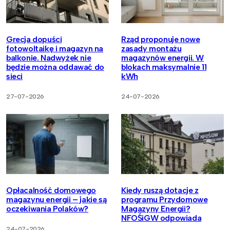
Grecja dopuści
Rząd proponuje nowe
fotowoltaikę i magazyn na
zasady montażu
balkonie. Nadwyżek nie
magazynów energii. W
będzie można oddawać do
blokach maksymalnie 11
sieci
kWh
27-07-2026
24-07-2026
Opłacalność domowego
Kiedy ruszą dotacje z
magazynu energii – jakie są
programu Przydomowe
oczekiwania Polaków?
Magazyny Energii?
NFOŚiGW odpowiada
24-07-2026