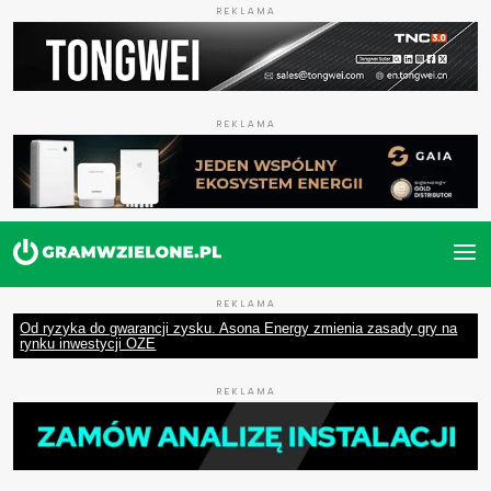
REKLAMA
REKLAMA
REKLAMA
Od ryzyka do gwarancji zysku. Asona Energy zmienia zasady gry na
rynku inwestycji OZE
REKLAMA