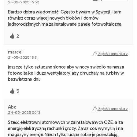
21-05-2025 16:52
Bardzo dobra wiadomość. Często bywam w Szwecji i tam
również coraz więcej nowych bloków i domów
jednorodzinnych ma zainstalowane panele fotowoltaiczne.
2
marcel
Zgłoś komentarz
21-05-2025 18:31
jeszcze tylko sztuczne slonce aby w nocy swiecilo na nasza
fotowoltaike i duze wentylatory aby dmuchaly na turbiny w
bezwietrzne dni.
5
Abc
Zgłoś komentarz
24-05-2025 06:13
Sześć elektrowni atomowych w zainstalowanych OZE, a za
energię elektryczną rachunki grozy. Zaraz coś wymyślą i na
magazyny energii. Niech tylko ludzie sobie je poinstalują.