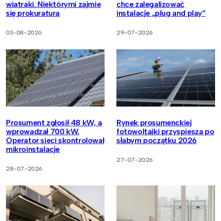
wiatraki. Niektórymi zajmie
chce zalegalizować
się prokuratura
instalacje „plug and play”
03-08-2026
29-07-2026
Prosument zgłosił 48 kW, a
Rynek prosumenckiej
wprowadzał 700 kW.
fotowoltaiki przyspiesza po
Operator sieci skontrolował
słabym początku 2026
mikroinstalacje
27-07-2026
28-07-2026