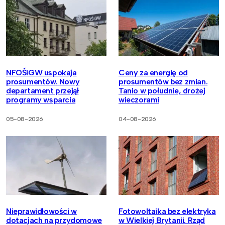
NFOŚiGW uspokaja
Ceny za energię od
prosumentów. Nowy
prosumentów bez zmian.
departament przejął
Tanio w południe, drożej
programy wsparcia
wieczorami
05-08-2026
04-08-2026
Nieprawidłowości w
Fotowoltaika bez elektryka
dotacjach na przydomowe
w Wielkiej Brytanii. Rząd