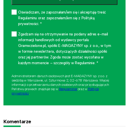
Oświadczam, że zapoznałam/em się i akceptuję treść
Regulaminu oraz zapoznałam/em się z Polityką
prywatności. *
Zgadzam się na otrzymywanie na podany adres e-mail
informacji handlowych od wydawcy portalu
Gramwzielone.pl, spółki E-MAGAZYNY sp. z o.o., w tym
w formie newslettera, dotyczących działalności spółki
oraz jej partnerów. Zgoda może zostać wycofana w
każdym momencie – szczegóły w Regulaminie. *
Administratorem danych osobowych jest E-MAGAZYNY sp. z o.o. z
siedzibą w Warszawie, ul. Szturmowa 2, 02-678 Warszawa. Więcej
informacji o przetwarzaniu danych osobowych oraz przysługujących
Państwu prawach znajduje się w
Regulaminie
oraz w
Polityce
prywatności
.
Komentarze