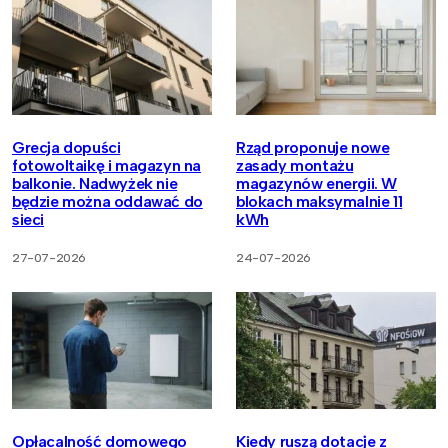
Grecja dopuści
Rząd proponuje nowe
fotowoltaikę i magazyn na
zasady montażu
balkonie. Nadwyżek nie
magazynów energii. W
będzie można oddawać do
blokach maksymalnie 11
sieci
kWh
27-07-2026
24-07-2026
Opłacalność domowego
Kiedy ruszą dotacje z