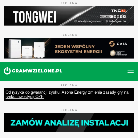
REKLAMA
REKLAMA
REKLAMA
Od ryzyka do gwarancji zysku. Asona Energy zmienia zasady gry na
rynku inwestycji OZE
REKLAMA