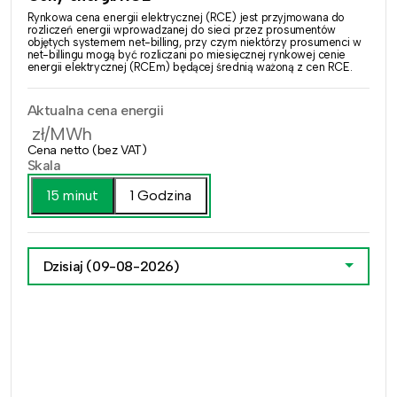
Rynkowa cena energii elektrycznej (RCE) jest przyjmowana do
rozliczeń energii wprowadzanej do sieci przez prosumentów
objętych systemem net-billing, przy czym niektórzy prosumenci w
net-billingu mogą być rozliczani po miesięcznej rynkowej cenie
energii elektrycznej (RCEm) będącej średnią ważoną z cen RCE.
Aktualna cena energii
zł/MWh
Cena netto (bez VAT)
Skala
15 minut
1 Godzina
Dzisiaj
(09-08-2026)