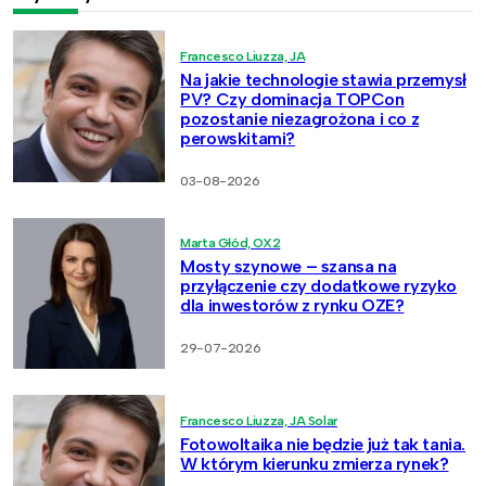
Francesco Liuzza, JA
Na jakie technologie stawia przemysł
PV? Czy dominacja TOPCon
pozostanie niezagrożona i co z
perowskitami?
03-08-2026
Marta Głód, OX2
Mosty szynowe – szansa na
przyłączenie czy dodatkowe ryzyko
dla inwestorów z rynku OZE?
29-07-2026
Francesco Liuzza, JA Solar
Fotowoltaika nie będzie już tak tania.
W którym kierunku zmierza rynek?