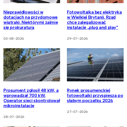
Nieprawidłowości w
Fotowoltaika bez elektryka
dotacjach na przydomowe
w Wielkiej Brytanii. Rząd
wiatraki. Niektórymi zajmie
chce zalegalizować
się prokuratura
instalacje „plug and play”
03-08-2026
29-07-2026
Prosument zgłosił 48 kW, a
Rynek prosumenckiej
wprowadzał 700 kW.
fotowoltaiki przyspiesza po
Operator sieci skontrolował
słabym początku 2026
mikroinstalacje
27-07-2026
28-07-2026