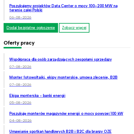
Poszukujemy projektów Data Center o mocy 100–200 MW na
terenie całej Polski
06-08-2026
Dodaj bezpłatne ogłoszenie
Zobacz więcej
Oferty pracy
Współpraca dla osób zarządzających zespołami sprzedaży
07-08-2026
Monter fotowoltaiki, ekipy monterskie, umowa zlecenie, B2B
07-08-2026
Ekipa monterska - banki energii
05-08-2026
Poszukuję monterów magazynów energii o mocy powyżej 100 kW
04-08-2026
Umawianie spotkań handlowych B2B i B2C dla branży OZE