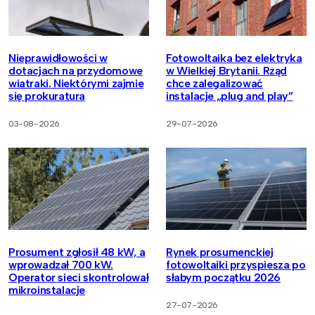
Nieprawidłowości w
Fotowoltaika bez elektryka
dotacjach na przydomowe
w Wielkiej Brytanii. Rząd
wiatraki. Niektórymi zajmie
chce zalegalizować
się prokuratura
instalacje „plug and play”
03-08-2026
29-07-2026
Prosument zgłosił 48 kW, a
Rynek prosumenckiej
wprowadzał 700 kW.
fotowoltaiki przyspiesza po
Operator sieci skontrolował
słabym początku 2026
mikroinstalacje
27-07-2026