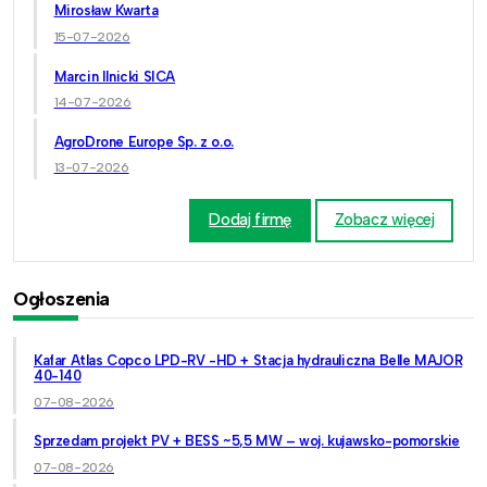
Mirosław Kwarta
15-07-2026
Marcin Ilnicki SICA
14-07-2026
AgroDrone Europe Sp. z o.o.
13-07-2026
Dodaj firmę
Zobacz więcej
Ogłoszenia
Kafar Atlas Copco LPD-RV -HD + Stacja hydrauliczna Belle MAJOR
40-140
07-08-2026
Sprzedam projekt PV + BESS ~5,5 MW – woj. kujawsko-pomorskie
07-08-2026