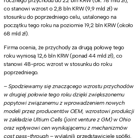
rocznego przychodu do 22 bln KRW (ok. 78 mld zł),
co stanowi wzrost o 2,8 bln KRW (9,9 mld zł) w
stosunku do poprzedniego celu, ustalonego na
początku tego roku na poziomie 19,2 bln KRW (około
68 mld zł).
Firma ocenia, że przychody za drugą połowę tego
roku wyniosą 12,6 bln KRW (ponad 44 mld zł), co
stanowi 48-proc. wzrost w stosunku do roku
poprzedniego.
–
Spodziewamy się znaczącego wzrostu przychodów
w drugiej połowie tego roku dzięki zwiększonemu
popytowi związanemu z wprowadzeniem nowych
modeli przez producentów OEM, wzrostowi produkcji
w zakładzie Ultium Cells (joint venture z GM) w Ohio
oraz wpływowi cen wynikającemu z mechanizmów
cost pass-through
­
–
wyjaśnili przedstawiciele spółki.