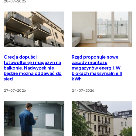
28-07-2026
Grecja dopuści
Rząd proponuje nowe
fotowoltaikę i magazyn na
zasady montażu
balkonie. Nadwyżek nie
magazynów energii. W
będzie można oddawać do
blokach maksymalnie 11
sieci
kWh
27-07-2026
24-07-2026