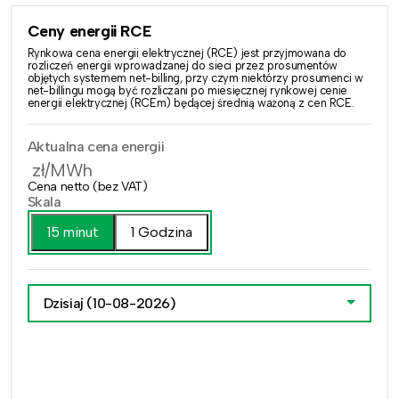
Ceny energii RCE
Rynkowa cena energii elektrycznej (RCE) jest przyjmowana do
rozliczeń energii wprowadzanej do sieci przez prosumentów
objętych systemem net-billing, przy czym niektórzy prosumenci w
net-billingu mogą być rozliczani po miesięcznej rynkowej cenie
energii elektrycznej (RCEm) będącej średnią ważoną z cen RCE.
Aktualna cena energii
zł/MWh
Cena netto (bez VAT)
Skala
15 minut
1 Godzina
Dzisiaj
(10-08-2026)