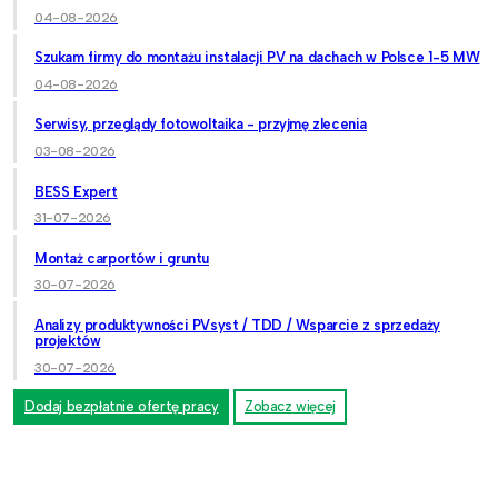
04-08-2026
Szukam firmy do montażu instalacji PV na dachach w Polsce 1-5 MW
04-08-2026
Serwisy, przeglądy fotowoltaika - przyjmę zlecenia
03-08-2026
BESS Expert
31-07-2026
Montaż carportów i gruntu
30-07-2026
Analizy produktywności PVsyst / TDD / Wsparcie z sprzedaży
projektów
30-07-2026
Dodaj bezpłatnie ofertę pracy
Zobacz więcej