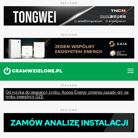
REKLAMA
REKLAMA
REKLAMA
Od ryzyka do gwarancji zysku. Asona Energy zmienia zasady gry na
rynku inwestycji OZE
REKLAMA