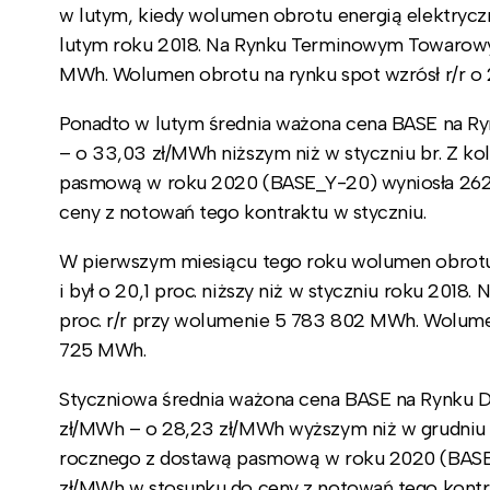
w lutym, kiedy wolumen obrotu energią elektrycz
lutym roku 2018. Na Rynku Terminowym Towarowym 
MWh. Wolumen obrotu na rynku spot wzrósł r/r o
Ponadto w lutym średnia ważona cena BASE na Ry
– o 33,03 zł/MWh niższym niż w styczniu br. Z ko
pasmową w roku 2020 (BASE_Y-20) wyniosła 262,
ceny z notowań tego kontraktu w styczniu.
W pierwszym miesiącu tego roku wolumen obrotu
i był o 20,1 proc. niższy niż w styczniu roku 20
proc. r/r przy wolumenie 5 783 802 MWh. Wolumen 
725 MWh.
Styczniowa średnia ważona cena BASE na Rynku Dn
zł/MWh – o 28,23 zł/MWh wyższym niż w grudniu u
rocznego z dostawą pasmową w roku 2020 (BASE_
zł/MWh w stosunku do ceny z notowań tego kontra