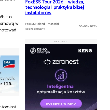
FoxESS Tour 2026 - wiedza,
technologia i praktyka bliżej
instalatorów
Wh – o
 pasmową w
FoxESS Poland - materiał
03-08-2026
sponsorowany
 notowań
REKLAMA
atomiast