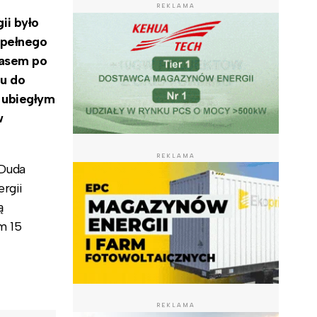
REKLAMA
ii było
 pełnego
zasem po
u do
 ubiegłym
w
REKLAMA
 Duda
rgii
ą
m 15
REKLAMA