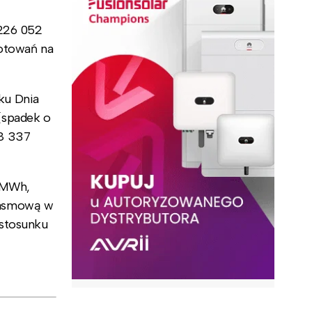
 226 052
notowań na
ku Dnia
(spadek o
98 337
ł/MWh,
pasmową w
 stosunku