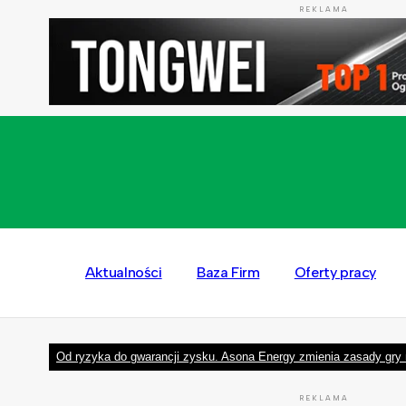
REKLAMA
Aktualności
Baza Firm
Oferty pracy
Od ryzyka do gwarancji zysku. Asona Energy zmienia zasady gry 
REKLAMA