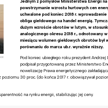
Jednym z pomysłów Ministerstwa Energii na
powstrzymanie wzrostu hurtowych cen energ
uchwalone pod koniec 2018 r. wprowadzenie
obliga giełdowego na handel energią. Tymc
dużym wzroście obrotów w lutym, w stosunk
analogicznego okresu 2018 r., odnotowany w
miesiącu wolumen giełdowych obrotów był 
porównaniu do marca ub.r. wyraźnie niższy.
Pod koniec ubiegłego roku prezydent Andrzej
r cc
podpisał przygotowaną przez Ministerstwo Ene
nowelizację Prawa energetycznego zakładając
 z poziomu 30 proc. (do końca 2017 r. obowiązywał pozio
arentność na rynku energii, stabilizując jej ceny.