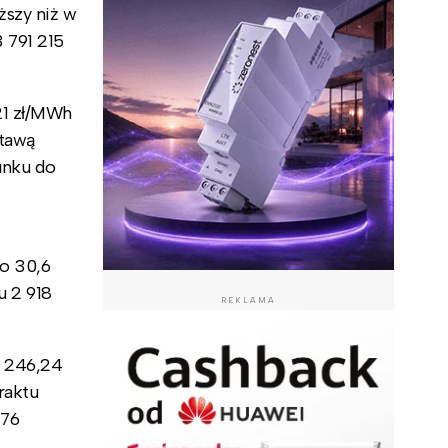
ższy niż w
 791 215
21 zł/MWh
stawą
unku do
 o 30,6
u 2 918
REKLAMA
e 246,24
raktu
,76