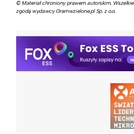
© Materiał chroniony prawem autorskim. Wszelkie 
zgodą wydawcy Gramwzielone.pl Sp. z o.o.