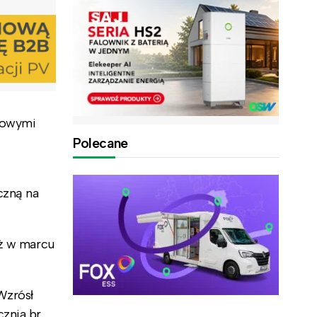
nowymi
Polecane
czną na
iż w marcu
Wzrósł
znia br.