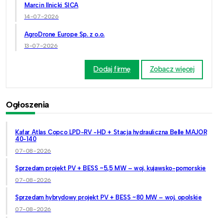
Marcin Ilnicki SICA
14-07-2026
AgroDrone Europe Sp. z o.o.
13-07-2026
Dodaj firmę
Zobacz więcej
Ogłoszenia
Kafar Atlas Copco LPD-RV -HD + Stacja hydrauliczna Belle MAJOR
40-140
07-08-2026
Sprzedam projekt PV + BESS ~5,5 MW – woj. kujawsko-pomorskie
07-08-2026
Sprzedam hybrydowy projekt PV + BESS ~80 MW – woj. opolskie
07-08-2026