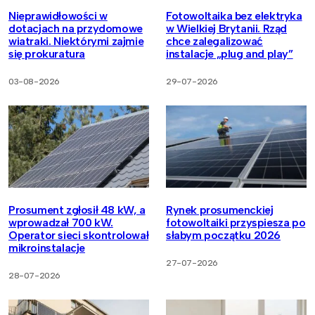
Nieprawidłowości w
Fotowoltaika bez elektryka
dotacjach na przydomowe
w Wielkiej Brytanii. Rząd
wiatraki. Niektórymi zajmie
chce zalegalizować
się prokuratura
instalacje „plug and play”
03-08-2026
29-07-2026
Prosument zgłosił 48 kW, a
Rynek prosumenckiej
wprowadzał 700 kW.
fotowoltaiki przyspiesza po
Operator sieci skontrolował
słabym początku 2026
mikroinstalacje
27-07-2026
28-07-2026