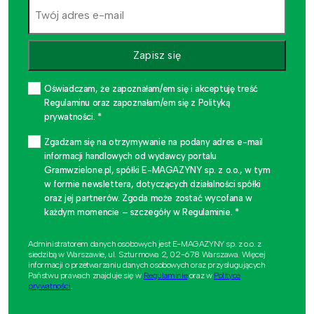
Zapisz się
Oświadczam, że zapoznałam/em się i akceptuję treść
Regulaminu oraz zapoznałam/em się z Polityką
prywatności. *
Zgadzam się na otrzymywanie na podany adres e-mail
informacji handlowych od wydawcy portalu
Gramwzielone.pl, spółki E-MAGAZYNY sp. z o.o., w tym
w formie newslettera, dotyczących działalności spółki
oraz jej partnerów. Zgoda może zostać wycofana w
każdym momencie – szczegóły w Regulaminie. *
Administratorem danych osobowych jest E-MAGAZYNY sp. z o.o. z
siedzibą w Warszawie, ul. Szturmowa 2, 02-678 Warszawa. Więcej
informacji o przetwarzaniu danych osobowych oraz przysługujących
Państwu prawach znajduje się w
Regulaminie
oraz w
Polityce
prywatności
.