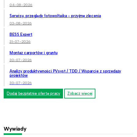
04-08-2026
Serwisy, przeglądy fotowoltaika - przyjmę zlecenia
03-08-2026
BESS Expert
31-07-2026
Montaż carportów i gruntu
30-07-2026
Analizy produktywności PVsyst / TDD / Wsparcie z sprzedaży
projektów
30-07-2026
Dodaj bezpłatnie ofertę pracy
Zobacz więcej
Wywiady