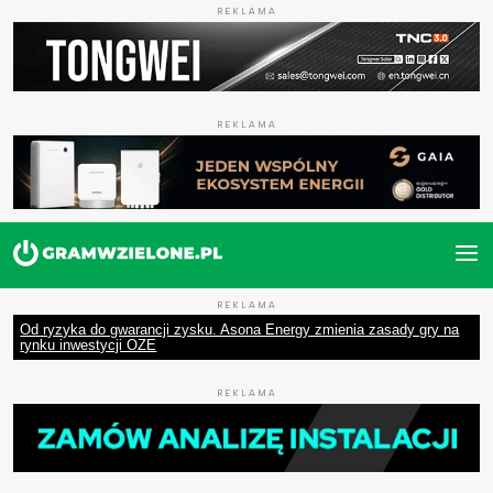
REKLAMA
REKLAMA
REKLAMA
Od ryzyka do gwarancji zysku. Asona Energy zmienia zasady gry na
rynku inwestycji OZE
REKLAMA