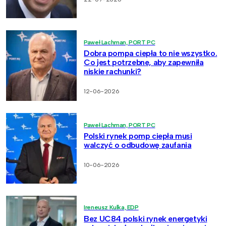
Paweł Lachman, PORT PC
Dobra pompa ciepła to nie wszystko.
Co jest potrzebne, aby zapewniła
niskie rachunki?
12-06-2026
Paweł Lachman, PORT PC
Polski rynek pomp ciepła musi
walczyć o odbudowę zaufania
10-06-2026
Ireneusz Kulka, EDP
Bez UC84 polski rynek energetyki