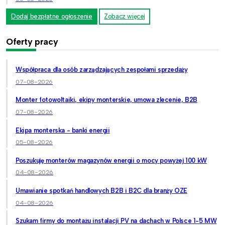
Dodaj bezpłatne ogłoszenie
Zobacz więcej
Oferty pracy
Współpraca dla osób zarządzających zespołami sprzedaży
07-08-2026
Monter fotowoltaiki, ekipy monterskie, umowa zlecenie, B2B
07-08-2026
Ekipa monterska - banki energii
05-08-2026
Poszukuję monterów magazynów energii o mocy powyżej 100 kW
04-08-2026
Umawianie spotkań handlowych B2B i B2C dla branży OZE
04-08-2026
Szukam firmy do montażu instalacji PV na dachach w Polsce 1-5 MW