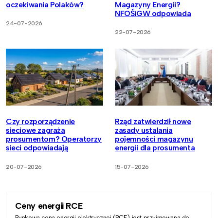
oczekiwania Polaków?
Magazyny Energii?
NFOŚiGW odpowiada
24-07-2026
22-07-2026
Czy rozporządzenie
Rząd zatwierdził nowe
sieciowe zagraża
zasady ustalania
prosumentom? Operatorzy
pojemności magazynu
sieci odpowiadają
energii dla prosumenta
20-07-2026
15-07-2026
Ceny energii RCE
Rynkowa cena energii elektrycznej (RCE) jest przyjmowana do