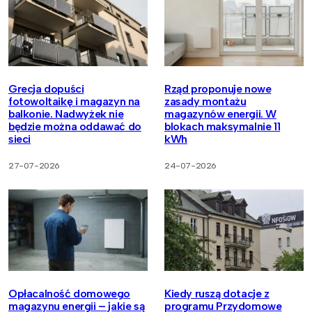
Grecja dopuści
Rząd proponuje nowe
fotowoltaikę i magazyn na
zasady montażu
balkonie. Nadwyżek nie
magazynów energii. W
będzie można oddawać do
blokach maksymalnie 11
sieci
kWh
27-07-2026
24-07-2026
Opłacalność domowego
Kiedy ruszą dotacje z
magazynu energii – jakie są
programu Przydomowe