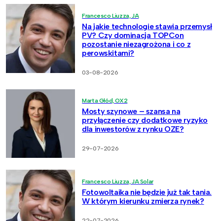
Francesco Liuzza, JA
Na jakie technologie stawia przemysł
PV? Czy dominacja TOPCon
pozostanie niezagrożona i co z
perowskitami?
03-08-2026
Marta Głód, OX2
Mosty szynowe – szansa na
przyłączenie czy dodatkowe ryzyko
dla inwestorów z rynku OZE?
29-07-2026
Francesco Liuzza, JA Solar
Fotowoltaika nie będzie już tak tania.
W którym kierunku zmierza rynek?
22-07-2026