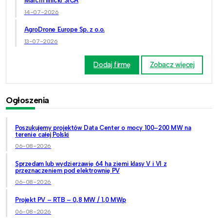
Marcin Ilnicki SICA
14-07-2026
AgroDrone Europe Sp. z o.o.
13-07-2026
Dodaj firmę
Zobacz więcej
Ogłoszenia
Poszukujemy projektów Data Center o mocy 100–200 MW na
terenie całej Polski
06-08-2026
Sprzedam lub wydzierżawię 64 ha ziemi klasy V i VI z
przeznaczeniem pod elektrownię PV
06-08-2026
Projekt PV – RTB – 0,8 MW / 1,0 MWp
06-08-2026