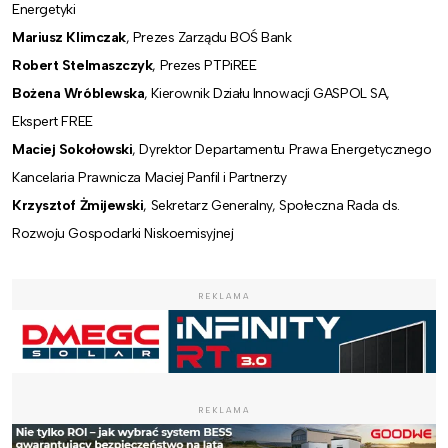
Energetyki
Mariusz Klimczak
, Prezes Zarządu BOŚ Bank
Robert Stelmaszczyk
, Prezes PTPiREE
Bożena Wróblewska
, Kierownik Działu Innowacji GASPOL SA,
Ekspert FREE
Maciej Sokołowski
, Dyrektor Departamentu Prawa Energetycznego
Kancelaria Prawnicza Maciej Panfil i Partnerzy
Krzysztof Żmijewski
, Sekretarz Generalny, Społeczna Rada ds.
Rozwoju Gospodarki Niskoemisyjnej
REKLAMA
REKLAMA