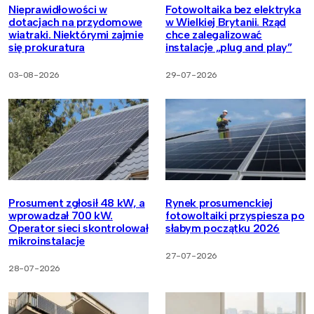
Nieprawidłowości w
Fotowoltaika bez elektryka
dotacjach na przydomowe
w Wielkiej Brytanii. Rząd
wiatraki. Niektórymi zajmie
chce zalegalizować
się prokuratura
instalacje „plug and play”
03-08-2026
29-07-2026
Prosument zgłosił 48 kW, a
Rynek prosumenckiej
wprowadzał 700 kW.
fotowoltaiki przyspiesza po
Operator sieci skontrolował
słabym początku 2026
mikroinstalacje
27-07-2026
28-07-2026