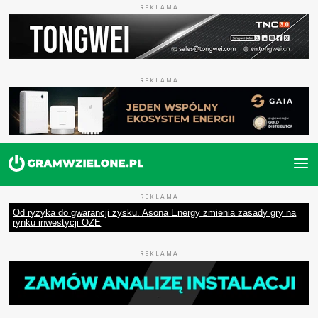
REKLAMA
REKLAMA
REKLAMA
Od ryzyka do gwarancji zysku. Asona Energy zmienia zasady gry na
rynku inwestycji OZE
REKLAMA