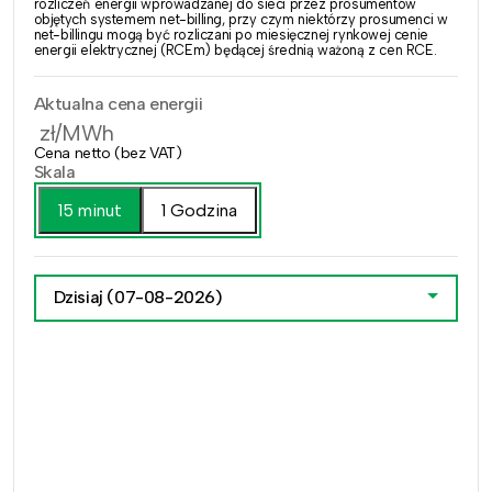
rozliczeń energii wprowadzanej do sieci przez prosumentów
objętych systemem net-billing, przy czym niektórzy prosumenci w
net-billingu mogą być rozliczani po miesięcznej rynkowej cenie
energii elektrycznej (RCEm) będącej średnią ważoną z cen RCE.
Aktualna cena energii
zł/MWh
Cena netto (bez VAT)
Skala
15 minut
1 Godzina
Dzisiaj
(07-08-2026)