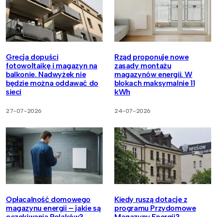
Grecja dopuści
Rząd proponuje nowe
fotowoltaikę i magazyn na
zasady montażu
balkonie. Nadwyżek nie
magazynów energii. W
będzie można oddawać do
blokach maksymalnie 11
sieci
kWh
27-07-2026
24-07-2026
Opłacalność domowego
Kiedy ruszą dotacje z
magazynu energii – jakie są
programu Przydomowe
oczekiwania Polaków?
Magazyny Energii?