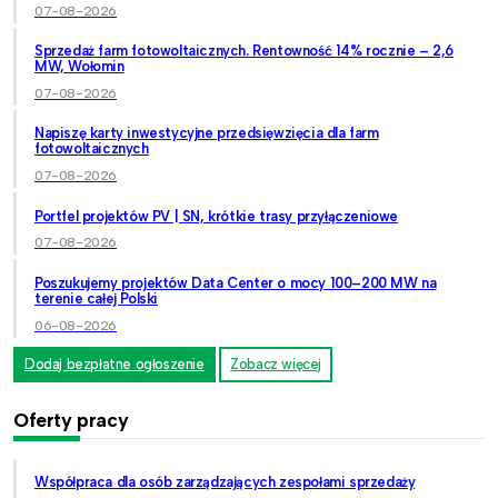
07-08-2026
Sprzedaż farm fotowoltaicznych. Rentowność 14% rocznie – 2,6
MW, Wołomin
07-08-2026
Napiszę karty inwestycyjne przedsięwzięcia dla farm
fotowoltaicznych
07-08-2026
Portfel projektów PV | SN, krótkie trasy przyłączeniowe
07-08-2026
Poszukujemy projektów Data Center o mocy 100–200 MW na
terenie całej Polski
06-08-2026
Dodaj bezpłatne ogłoszenie
Zobacz więcej
Oferty pracy
Współpraca dla osób zarządzających zespołami sprzedaży