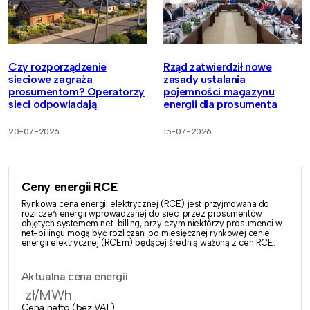
Czy rozporządzenie
Rząd zatwierdził nowe
sieciowe zagraża
zasady ustalania
prosumentom? Operatorzy
pojemności magazynu
sieci odpowiadają
energii dla prosumenta
20-07-2026
15-07-2026
Ceny energii RCE
Rynkowa cena energii elektrycznej (RCE) jest przyjmowana do
rozliczeń energii wprowadzanej do sieci przez prosumentów
objętych systemem net-billing, przy czym niektórzy prosumenci w
net-billingu mogą być rozliczani po miesięcznej rynkowej cenie
energii elektrycznej (RCEm) będącej średnią ważoną z cen RCE.
Aktualna cena energii
zł/MWh
Cena netto (bez VAT)