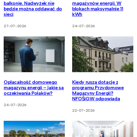
balkonie. Nadwyżek nie
magazynów energii. W
będzie można oddawać do
blokach maksymalnie 11
sieci
kWh
27-07-2026
24-07-2026
Opłacalność domowego
Kiedy ruszą dotacje z
magazynu energii – jakie są
programu Przydomowe
oczekiwania Polaków?
Magazyny Energii?
NFOŚiGW odpowiada
24-07-2026
22-07-2026