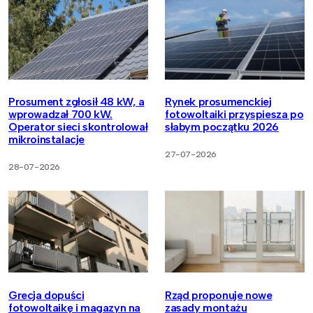
Prosument zgłosił 48 kW, a
Rynek prosumenckiej
wprowadzał 700 kW.
fotowoltaiki przyspiesza po
Operator sieci skontrolował
słabym początku 2026
mikroinstalacje
27-07-2026
28-07-2026
Grecja dopuści
Rząd proponuje nowe
fotowoltaikę i magazyn na
zasady montażu