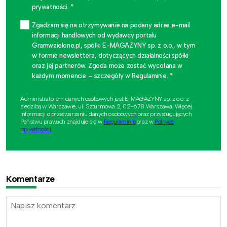
prywatności. *
Zgadzam się na otrzymywanie na podany adres e-mail
informacji handlowych od wydawcy portalu
Gramwzielone.pl, spółki E-MAGAZYNY sp. z o.o., w tym
w formie newslettera, dotyczących działalności spółki
oraz jej partnerów. Zgoda może zostać wycofana w
każdym momencie – szczegóły w Regulaminie. *
Administratorem danych osobowych jest E-MAGAZYNY sp. z o.o. z
siedzibą w Warszawie, ul. Szturmowa 2, 02-678 Warszawa. Więcej
informacji o przetwarzaniu danych osobowych oraz przysługujących
Państwu prawach znajduje się w
Regulaminie
oraz w
Polityce
prywatności
.
Komentarze