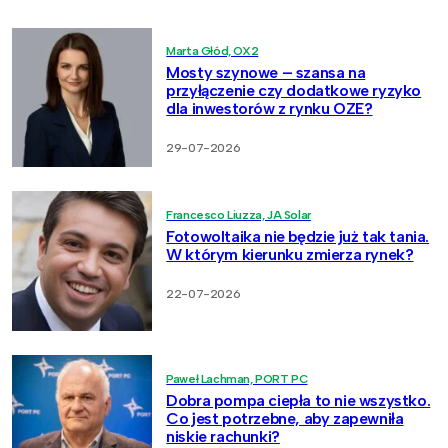
Marta Głód, OX2
Mosty szynowe – szansa na
przyłączenie czy dodatkowe ryzyko
dla inwestorów z rynku OZE?
29-07-2026
Francesco Liuzza, JA Solar
Fotowoltaika nie będzie już tak tania.
W którym kierunku zmierza rynek?
22-07-2026
Paweł Lachman, PORT PC
Dobra pompa ciepła to nie wszystko.
Co jest potrzebne, aby zapewniła
niskie rachunki?