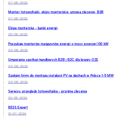
07-08-2026
Monter fotowoltaiki, ekipy monterskie, umowa zlecenie, B2B
07-08-2026
Ekipa monterska - banki energii
05-08-2026
Poszukuję monterów magazynów energii o mocy powyżej 100 kW
04-08-2026
Umawianie spotkań handlowych B2B i B2C dla branży OZE
04-08-2026
Szukam firmy do montażu instalacji PV na dachach w Polsce 1-5 MW
04-08-2026
Serwisy, przeglądy fotowoltaika - przyjmę zlecenia
03-08-2026
BESS Expert
31-07-2026