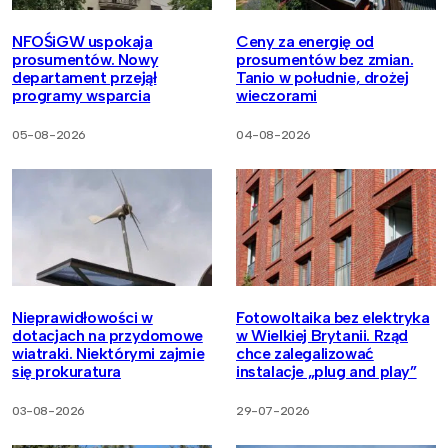
NFOŚiGW uspokaja
Ceny za energię od
prosumentów. Nowy
prosumentów bez zmian.
departament przejął
Tanio w południe, drożej
programy wsparcia
wieczorami
05-08-2026
04-08-2026
Nieprawidłowości w
Fotowoltaika bez elektryka
dotacjach na przydomowe
w Wielkiej Brytanii. Rząd
wiatraki. Niektórymi zajmie
chce zalegalizować
się prokuratura
instalacje „plug and play”
03-08-2026
29-07-2026