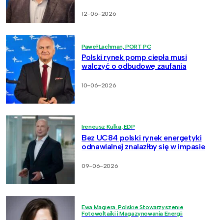
12-06-2026
Paweł Lachman, PORT PC
Polski rynek pomp ciepła musi
walczyć o odbudowę zaufania
10-06-2026
Ireneusz Kulka, EDP
Bez UC84 polski rynek energetyki
odnawialnej znalazłby się w impasie
09-06-2026
Ewa Magiera, Polskie Stowarzyszenie
Fotowoltaiki i Magazynowania Energii