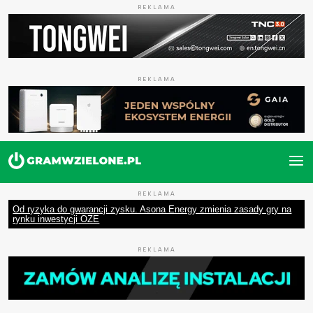
REKLAMA
REKLAMA
REKLAMA
Od ryzyka do gwarancji zysku. Asona Energy zmienia zasady gry na
rynku inwestycji OZE
REKLAMA