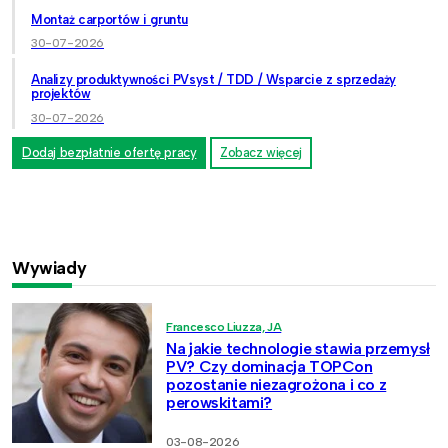
Montaż carportów i gruntu
30-07-2026
Analizy produktywności PVsyst / TDD / Wsparcie z sprzedaży
projektów
30-07-2026
Dodaj bezpłatnie ofertę pracy
Zobacz więcej
Wywiady
Francesco Liuzza, JA
Na jakie technologie stawia przemysł
PV? Czy dominacja TOPCon
pozostanie niezagrożona i co z
perowskitami?
03-08-2026