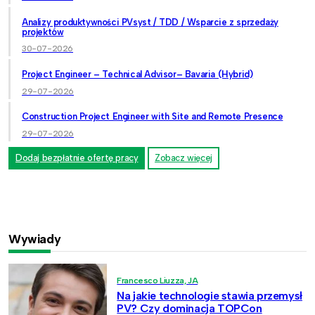
Analizy produktywności PVsyst / TDD / Wsparcie z sprzedaży
projektów
30-07-2026
Project Engineer – Technical Advisor– Bavaria (Hybrid)
29-07-2026
Construction Project Engineer with Site and Remote Presence
29-07-2026
Dodaj bezpłatnie ofertę pracy
Zobacz więcej
Wywiady
Francesco Liuzza, JA
Na jakie technologie stawia przemysł
PV? Czy dominacja TOPCon