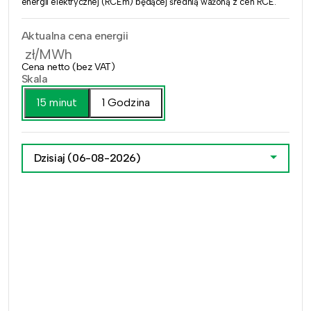
energii elektrycznej (RCEm) będącej średnią ważoną z cen RCE.
Aktualna cena energii
zł/MWh
Cena netto (bez VAT)
Skala
15 minut
1 Godzina
Dzisiaj
(06-08-2026)