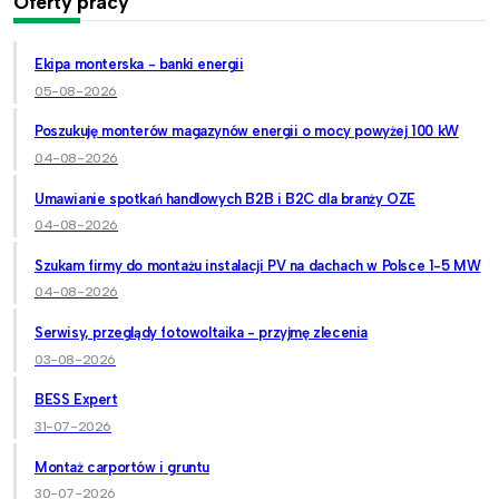
Oferty pracy
Ekipa monterska - banki energii
05-08-2026
Poszukuję monterów magazynów energii o mocy powyżej 100 kW
04-08-2026
Umawianie spotkań handlowych B2B i B2C dla branży OZE
04-08-2026
Szukam firmy do montażu instalacji PV na dachach w Polsce 1-5 MW
04-08-2026
Serwisy, przeglądy fotowoltaika - przyjmę zlecenia
03-08-2026
BESS Expert
31-07-2026
Montaż carportów i gruntu
30-07-2026