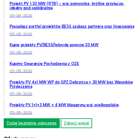
Projekt PV 1,33 MW (RTB) – woj. pomorskie, krótkie przyłącze,
idealny pod spółdzielnię
05-08-2026
Posiadasz portfel projektów BESS szukasz partnera oraz finasowania
05-08-2026
Kupię projekty PV/BESS/hybryda powyżej 20 MW
05-08-2026
Kupimy Gwarancje Pochodzenia z OZE
05-08-2026
Projekty PV 4x1 MW WP do GPZ Dębrznica + 30 MW bez Warunków
Przyłączenia
05-08-2026
Projekty PV 1+1+3 MW + 4 MW Magazynu woj. wielkopolskie
05-08-2026
Dodaj bezpłatne ogłoszenie
Zobacz więcej