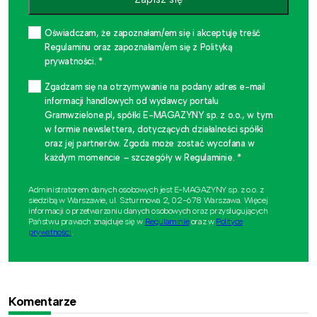
Oświadczam, że zapoznałam/em się i akceptuję treść
Regulaminu oraz zapoznałam/em się z Polityką
prywatności. *
Zgadzam się na otrzymywanie na podany adres e-mail
informacji handlowych od wydawcy portalu
Gramwzielone.pl, spółki E-MAGAZYNY sp. z o.o., w tym
w formie newslettera, dotyczących działalności spółki
oraz jej partnerów. Zgoda może zostać wycofana w
każdym momencie – szczegóły w Regulaminie. *
Administratorem danych osobowych jest E-MAGAZYNY sp. z o.o. z
siedzibą w Warszawie, ul. Szturmowa 2, 02-678 Warszawa. Więcej
informacji o przetwarzaniu danych osobowych oraz przysługujących
Państwu prawach znajduje się w
Regulaminie
oraz w
Polityce
prywatności
.
Komentarze