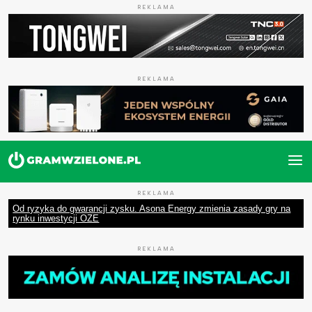
REKLAMA
REKLAMA
REKLAMA
Od ryzyka do gwarancji zysku. Asona Energy zmienia zasady gry na
rynku inwestycji OZE
REKLAMA