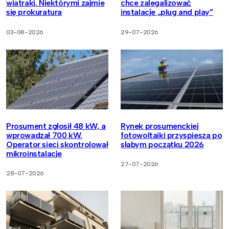
wiatraki. Niektórymi zajmie
chce zalegalizować
się prokuratura
instalacje „plug and play”
03-08-2026
29-07-2026
Prosument zgłosił 48 kW, a
Rynek prosumenckiej
wprowadzał 700 kW.
fotowoltaiki przyspiesza po
Operator sieci skontrolował
słabym początku 2026
mikroinstalacje
27-07-2026
28-07-2026