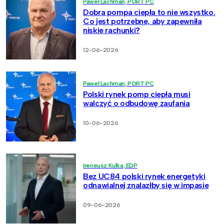
Paweł Lachman, PORT PC
Dobra pompa ciepła to nie wszystko.
Co jest potrzebne, aby zapewniła
niskie rachunki?
12-06-2026
Paweł Lachman, PORT PC
Polski rynek pomp ciepła musi
walczyć o odbudowę zaufania
10-06-2026
Ireneusz Kulka, EDP
Bez UC84 polski rynek energetyki
odnawialnej znalazłby się w impasie
09-06-2026