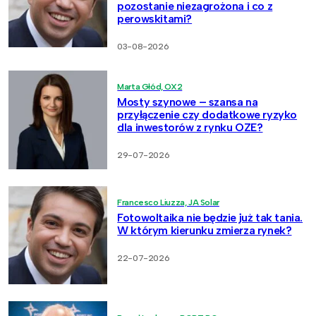
pozostanie niezagrożona i co z
perowskitami?
03-08-2026
Marta Głód, OX2
Mosty szynowe – szansa na
przyłączenie czy dodatkowe ryzyko
dla inwestorów z rynku OZE?
29-07-2026
Francesco Liuzza, JA Solar
Fotowoltaika nie będzie już tak tania.
W którym kierunku zmierza rynek?
22-07-2026