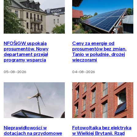
NFOŚiGW uspokaja
Ceny za energię od
prosumentów. Nowy
prosumentów bez zmian.
departament przejął
Tanio w południe, drożej
programy wsparcia
wieczorami
05-08-2026
04-08-2026
Nieprawidłowości w
Fotowoltaika bez elektryka
dotacjach na przydomowe
w Wielkiej Brytanii. Rząd