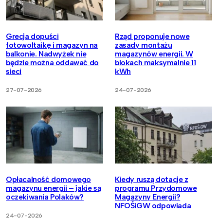
Grecja dopuści
Rząd proponuje nowe
fotowoltaikę i magazyn na
zasady montażu
balkonie. Nadwyżek nie
magazynów energii. W
będzie można oddawać do
blokach maksymalnie 11
sieci
kWh
27-07-2026
24-07-2026
Opłacalność domowego
Kiedy ruszą dotacje z
magazynu energii – jakie są
programu Przydomowe
oczekiwania Polaków?
Magazyny Energii?
NFOŚiGW odpowiada
24-07-2026