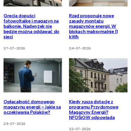
Grecja dopuści
Rząd proponuje nowe
fotowoltaikę i magazyn na
zasady montażu
balkonie. Nadwyżek nie
magazynów energii. W
będzie można oddawać do
blokach maksymalnie 11
sieci
kWh
27-07-2026
24-07-2026
Opłacalność domowego
Kiedy ruszą dotacje z
magazynu energii – jakie są
programu Przydomowe
oczekiwania Polaków?
Magazyny Energii?
NFOŚiGW odpowiada
24-07-2026
22-07-2026