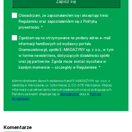
Zapisz się
Oświadczam, że zapoznałam/em się i akceptuję treść
Regulaminu oraz zapoznałam/em się z Polityką
prywatności. *
Zgadzam się na otrzymywanie na podany adres e-mail
informacji handlowych od wydawcy portalu
Gramwzielone.pl, spółki E-MAGAZYNY sp. z o.o., w tym
w formie newslettera, dotyczących działalności spółki
oraz jej partnerów. Zgoda może zostać wycofana w
każdym momencie – szczegóły w Regulaminie. *
Administratorem danych osobowych jest E-MAGAZYNY sp. z o.o. z
siedzibą w Warszawie, ul. Szturmowa 2, 02-678 Warszawa. Więcej
informacji o przetwarzaniu danych osobowych oraz przysługujących
Państwu prawach znajduje się w
Regulaminie
oraz w
Polityce
prywatności
.
Komentarze