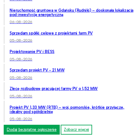
Nieruchomość gruntowa w Gdańsku (Rudniki) – doskonała lokalizacja
pod inwestycję energetyczną
06-08-2026
Sprzedam spółki celowe z projektami farm PV
05-08-2026
Projektowanie PV i BESS
05-08-2026
Sprzedam projekt PV - 21 MW
05-08-2026
Zlecę rozbudowę pracującej farmy PV o 1,52 MW
05-08-2026
Projekt PV 1,33 MW (RTB) – woj. pomorskie, krótkie przyłącze,
idealny pod spółdzielnię
05-08-2026
Dodaj bezpłatne ogłoszenie
Zobacz więcej