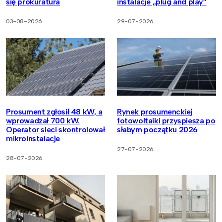
się prokuratura
instalacje „plug and play”
03-08-2026
29-07-2026
Prosument zgłosił 48 kW, a
Rynek prosumenckiej
wprowadzał 700 kW.
fotowoltaiki przyspiesza po
Operator sieci skontrolował
słabym początku 2026
mikroinstalacje
27-07-2026
28-07-2026