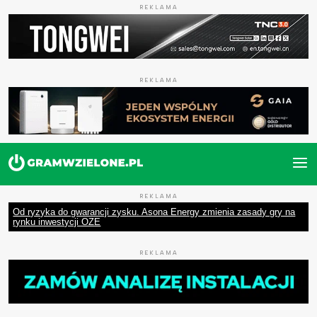
REKLAMA
REKLAMA
REKLAMA
Od ryzyka do gwarancji zysku. Asona Energy zmienia zasady gry na
rynku inwestycji OZE
REKLAMA