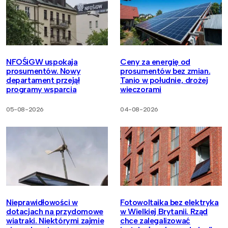
NFOŚiGW uspokaja
Ceny za energię od
prosumentów. Nowy
prosumentów bez zmian.
departament przejął
Tanio w południe, drożej
programy wsparcia
wieczorami
05-08-2026
04-08-2026
Nieprawidłowości w
Fotowoltaika bez elektryka
dotacjach na przydomowe
w Wielkiej Brytanii. Rząd
wiatraki. Niektórymi zajmie
chce zalegalizować