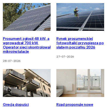
Prosument zgłosił 48 kW, a
Rynek prosumenckiej
wprowadzał 700 kW.
fotowoltaiki przyspiesza po
Operator sieci skontrolował
słabym początku 2026
mikroinstalacje
27-07-2026
28-07-2026
Grecja dopuści
Rząd proponuje nowe