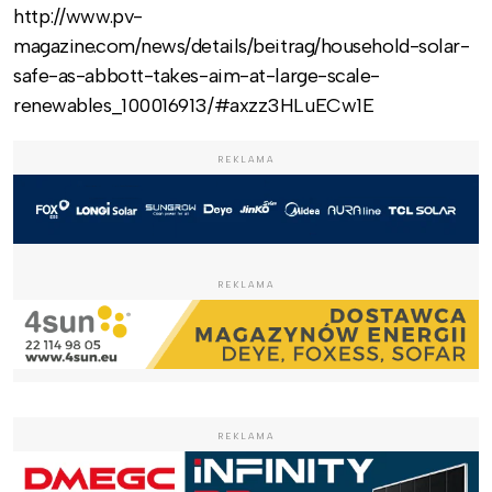
http://www.pv-
magazine.com/news/details/beitrag/household-solar-
safe-as-abbott-takes-aim-at-large-scale-
renewables_100016913/#axzz3HLuECw1E
REKLAMA
REKLAMA
REKLAMA