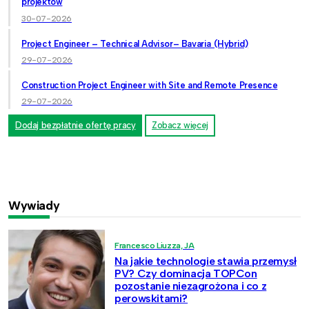
projektów
30-07-2026
Project Engineer – Technical Advisor– Bavaria (Hybrid)
29-07-2026
Construction Project Engineer with Site and Remote Presence
29-07-2026
Dodaj bezpłatnie ofertę pracy
Zobacz więcej
Wywiady
Francesco Liuzza, JA
Na jakie technologie stawia przemysł
PV? Czy dominacja TOPCon
pozostanie niezagrożona i co z
perowskitami?