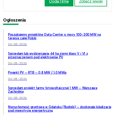
Dodaj firmę
Zobacz więcej
Ogłoszenia
Poszukujemy projektów Data Center o mocy 100–200 MW na
terenie całej Polski
06-08-2026
Sprzedam lub wydzierżawię 64 ha ziemi klasy V i VI z
przeznaczeniem pod elektrownię PV
06-08-2026
Projekt PV – RTB – 0,8 MW / 1,0 MWp
06-08-2026
Sprzedam projekt farmy fotowoltaicznej 1 MW – Warszawa
Zachodnia
06-08-2026
Nieruchomość gruntowa w Gdańsku (Rudniki) – doskonała lokalizacja
pod inwestycję energetyczną