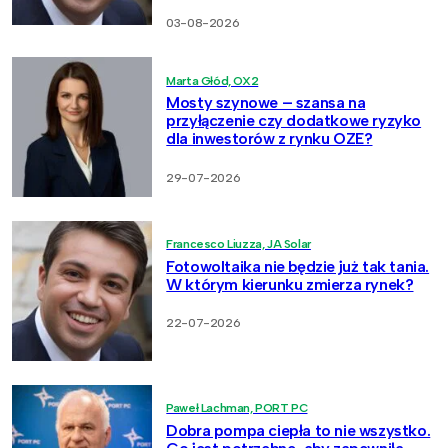
03-08-2026
Marta Głód, OX2
Mosty szynowe – szansa na
przyłączenie czy dodatkowe ryzyko
dla inwestorów z rynku OZE?
29-07-2026
Francesco Liuzza, JA Solar
Fotowoltaika nie będzie już tak tania.
W którym kierunku zmierza rynek?
22-07-2026
Paweł Lachman, PORT PC
Dobra pompa ciepła to nie wszystko.