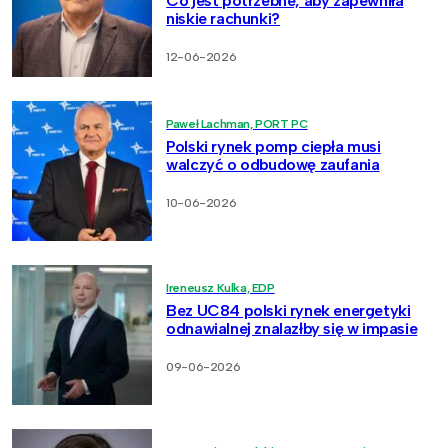
Co jest potrzebne, aby zapewniła
niskie rachunki?
12-06-2026
Paweł Lachman, PORT PC
Polski rynek pomp ciepła musi
walczyć o odbudowę zaufania
10-06-2026
Ireneusz Kulka, EDP
Bez UC84 polski rynek energetyki
odnawialnej znalazłby się w impasie
09-06-2026