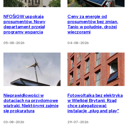
NFOŚiGW uspokaja
Ceny za energię od
prosumentów. Nowy
prosumentów bez zmian.
departament przejął
Tanio w południe, drożej
programy wsparcia
wieczorami
05-08-2026
04-08-2026
Nieprawidłowości w
Fotowoltaika bez elektryka
dotacjach na przydomowe
w Wielkiej Brytanii. Rząd
wiatraki. Niektórymi zajmie
chce zalegalizować
się prokuratura
instalacje „plug and play”
03-08-2026
29-07-2026