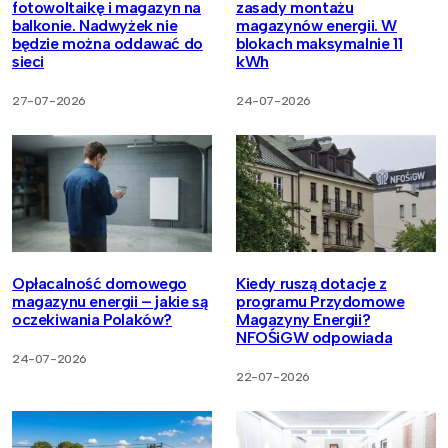
fotowoltaikę i magazyn na
zasady montażu
balkonie. Nadwyżek nie
magazynów energii. W
będzie można oddawać do
blokach maksymalnie 11
sieci
kWh
27-07-2026
24-07-2026
Opłacalność domowego
Kiedy ruszą dotacje z
magazynu energii – jakie są
programu Przydomowe
oczekiwania Polaków?
Magazyny Energii?
NFOŚiGW odpowiada
24-07-2026
22-07-2026