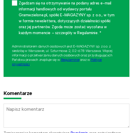
Zgadzam się na otrzymywanie na podany adres e-mail
informacji handlowych od wydawcy portalu
Gramwzielone.pl, spółki E-MAGAZYNY sp. z o.o., w tym
w formie newslettera, dotyczących działalności spółki
oraz jej partnerów. Zgoda może zostać wycofana w
każdym momencie – szczegóły w Regulaminie. *
Administratorem danych osobowych jest E-MAGAZYNY sp. z o.o. z
siedzibą w Warszawie, ul. Szturmowa 2, 02-678 Warszawa. Więcej
informacji o przetwarzaniu danych osobowych oraz przysługujących
Państwu prawach znajduje się w
Regulaminie
oraz w
Polityce
prywatności
.
Komentarze