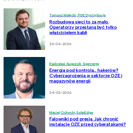
Tomasz Małecki, PGE Dystrybucja
Rozbudowa sieci to za mało.
Operatorzy przestaną być tylko
właścicielem kabli
23-04-2026
Radosław Auguścik, Sigenergy
Energia pod kontrolą… hakerów?
Cyberzagrożenia w sektorze OZE i
magazynów energii
24-03-2026
Maciej Cichocki, SolarEdge
Falowniki pod presją. Jak chronić
instalacje OZE przed cyberatakami?