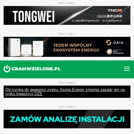
REKLAMA
REKLAMA
REKLAMA
Od ryzyka do gwarancji zysku. Asona Energy zmienia zasady gry na
rynku inwestycji OZE
REKLAMA