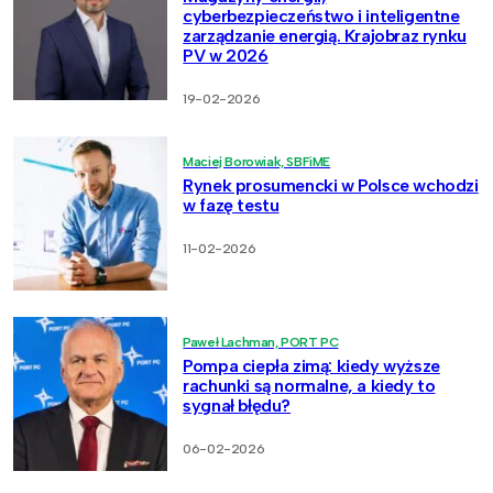
cyberbezpieczeństwo i inteligentne
zarządzanie energią. Krajobraz rynku
PV w 2026
19-02-2026
Maciej Borowiak, SBFiME
Rynek prosumencki w Polsce wchodzi
w fazę testu
11-02-2026
Paweł Lachman, PORT PC
Pompa ciepła zimą: kiedy wyższe
rachunki są normalne, a kiedy to
sygnał błędu?
06-02-2026