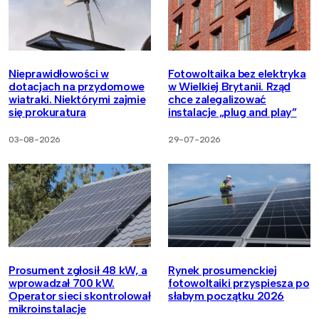
Nieprawidłowości w
Fotowoltaika bez elektryka
dotacjach na przydomowe
w Wielkiej Brytanii. Rząd
wiatraki. Niektórymi zajmie
chce zalegalizować
się prokuratura
instalacje „plug and play”
03-08-2026
29-07-2026
Prosument zgłosił 48 kW, a
Rynek prosumenckiej
wprowadzał 700 kW.
fotowoltaiki przyspiesza po
Operator sieci skontrolował
słabym początku 2026
mikroinstalacje