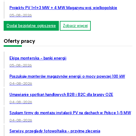
Projekty PV 1+1+3 MW + 4 MW Magazynu woj. wielkopolskie
05-08-2026
Dodaj bezpłatne ogłoszenie
Zobacz więcej
Oferty pracy
Ekipa monterska - banki energii
05-08-2026
Poszukuję monterów magazynów energii o mocy powyżej 100 kW
04-08-2026
Umawianie spotkań handlowych B2B i B2C dla branży OZE
04-08-2026
Szukam firmy do montażu instalacji PV na dachach w Polsce 1-5 MW
04-08-2026
Serwisy, przeglądy fotowoltaika - przyjmę zlecenia