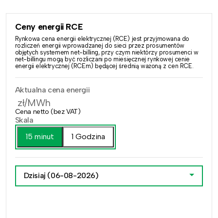
Ceny energii RCE
Rynkowa cena energii elektrycznej (RCE) jest przyjmowana do
rozliczeń energii wprowadzanej do sieci przez prosumentów
objętych systemem net-billing, przy czym niektórzy prosumenci w
net-billingu mogą być rozliczani po miesięcznej rynkowej cenie
energii elektrycznej (RCEm) będącej średnią ważoną z cen RCE.
Aktualna cena energii
zł/MWh
Cena netto (bez VAT)
Skala
15 minut
1 Godzina
Dzisiaj
(06-08-2026)