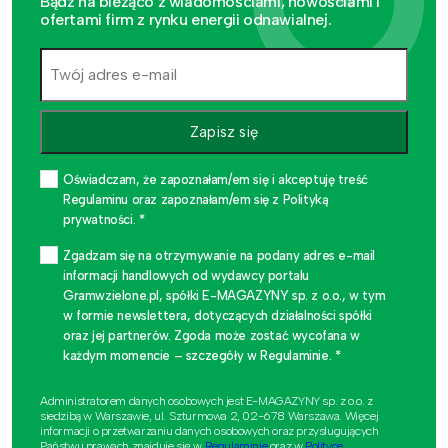
Bądź na bieżąco z wiadomościami, nowościami i
ofertami firm z rynku energii odnawialnej.
Zapisz się
Oświadczam, że zapoznałam/em się i akceptuję treść
Regulaminu oraz zapoznałam/em się z Polityką
prywatności. *
Zgadzam się na otrzymywanie na podany adres e-mail
informacji handlowych od wydawcy portalu
Gramwzielone.pl, spółki E-MAGAZYNY sp. z o.o., w tym
w formie newslettera, dotyczących działalności spółki
oraz jej partnerów. Zgoda może zostać wycofana w
każdym momencie – szczegóły w Regulaminie. *
Administratorem danych osobowych jest E-MAGAZYNY sp. z o.o. z
siedzibą w Warszawie, ul. Szturmowa 2, 02-678 Warszawa. Więcej
informacji o przetwarzaniu danych osobowych oraz przysługujących
Państwu prawach znajduje się w
Regulaminie
oraz w
Polityce