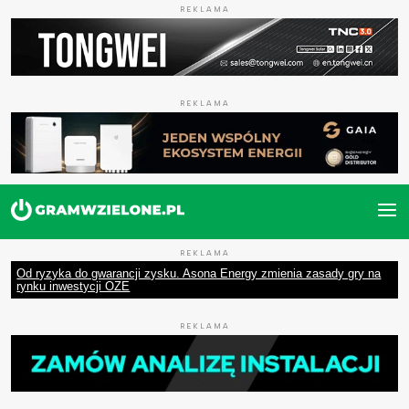
REKLAMA
REKLAMA
REKLAMA
Od ryzyka do gwarancji zysku. Asona Energy zmienia zasady gry na
rynku inwestycji OZE
REKLAMA