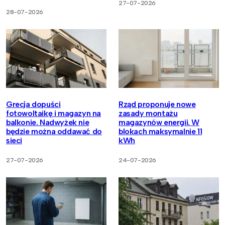
27-07-2026
28-07-2026
Grecja dopuści
Rząd proponuje nowe
fotowoltaikę i magazyn na
zasady montażu
balkonie. Nadwyżek nie
magazynów energii. W
będzie można oddawać do
blokach maksymalnie 11
sieci
kWh
27-07-2026
24-07-2026