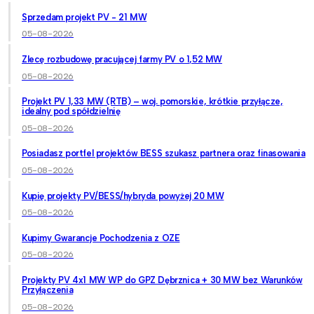
Sprzedam projekt PV - 21 MW
05-08-2026
Zlecę rozbudowę pracującej farmy PV o 1,52 MW
05-08-2026
Projekt PV 1,33 MW (RTB) – woj. pomorskie, krótkie przyłącze,
idealny pod spółdzielnię
05-08-2026
Posiadasz portfel projektów BESS szukasz partnera oraz finasowania
05-08-2026
Kupię projekty PV/BESS/hybryda powyżej 20 MW
05-08-2026
Kupimy Gwarancje Pochodzenia z OZE
05-08-2026
Projekty PV 4x1 MW WP do GPZ Dębrznica + 30 MW bez Warunków
Przyłączenia
05-08-2026