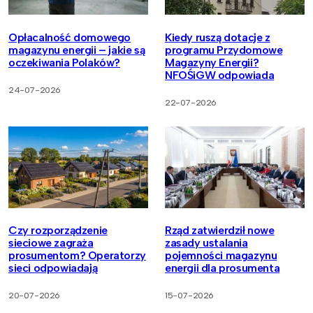
Opłacalność domowego
Kiedy ruszą dotacje z
magazynu energii – jakie są
programu Przydomowe
oczekiwania Polaków?
Magazyny Energii?
NFOŚiGW odpowiada
24-07-2026
22-07-2026
Czy rozporządzenie
Rząd zatwierdził nowe
sieciowe zagraża
zasady ustalania
prosumentom? Operatorzy
pojemności magazynu
sieci odpowiadają
energii dla prosumenta
20-07-2026
15-07-2026