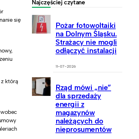
Najczęściej czytane
ór
anie się
Pożar fotowoltaiki
na Dolnym Śląsku.
Strażacy nie mogli
odłączyć instalacji
mowy,
zeniu
11-07-2026
 z którą
Rząd mówi „nie”
dla sprzedaży
energii z
magazynów
” wobec
należących do
 umowy
nieprosumentów
leriach