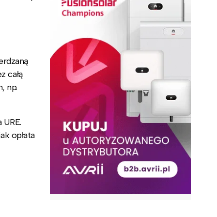
erdzaną
ez całą
, np.
a URE.
ak opłata