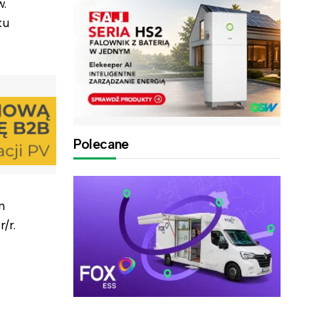
w.
ku
Polecane
n
/r.