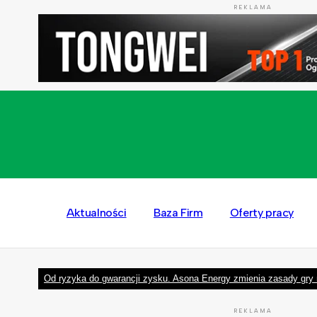
REKLAMA
Aktualności
Baza Firm
Oferty pracy
Od ryzyka do gwarancji zysku. Asona Energy zmienia zasady gry 
REKLAMA