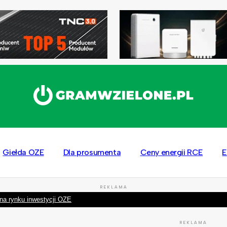
Giełda OZE
Dla prosumenta
Ceny energii RCE
E
REKLAMA
na rynku inwestycji OZE
REKLAMA