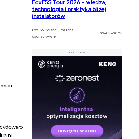
FoxESS Tour 2026 - wiedza,
technologia i praktyka bliżej
instalatorów
FoxESS Poland - materiał
03-08-2026
sponsorowany
REKLAMA
zmian
ecydowało
ualni