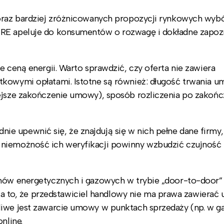
coraz bardziej zróżnicowanych propozycji rynkowych wyb
URE apeluje do konsumentów o rozwagę i dokładne zapozn
e ceną energii. Warto sprawdzić, czy oferta nie zawiera
tkowymi opłatami. Istotne są również: długość trwania u
iejsze zakończenie umowy), sposób rozliczenia po zakońc
 upewnić się, że znajdują się w nich pełne dane firmy,
 niemożność ich weryfikacji powinny wzbudzić czujność
umów energetycznych i gazowych w trybie „door-to-door
to, że przedstawiciel handlowy nie ma prawa zawierać
liwe jest zawarcie umowy w punktach sprzedaży (np. w ga
nline.