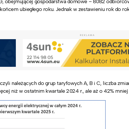
 G, obejmującej gospodarstwa domowe – 8082 odbiorcó
końcem ubiegłego roku. Jednak w zestawieniu rok do ro
REKLAMA
yli należących do grup taryfowych A, B i C, liczba zmia
cej niż w ostatnim kwartale 2024 r., ale aż o 42% mniej r