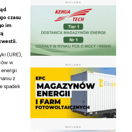
REKLAMA
ząd
ego czasu
go im
żą
westii.
yki (URE),
rców w
REKLAMA
energii
naniu z
ie spadek
REKLAMA