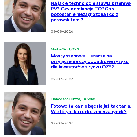
Na jakie technologie stawia przemysł
PV? Czy dominacja TOPCon
pozostanie niezagrożona i co z
perowskitami?
03-08-2026
Marta Głód, OX2
Mosty szynowe – szansa na
przyłączenie czy dodatkowe ryzyko
dla inwestorów z rynku OZE?
29-07-2026
Francesco Liuzza, JA Solar
Fotowoltaika nie będzie już tak tania.
W którym kierunku zmierza rynek?
22-07-2026