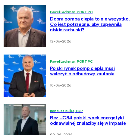
Paweł Lachman, PORT PC
Dobra pompa ciepła to nie wszystko.
Co jest potrzebne, aby zapewniła
niskie rachunki?
12-06-2026
Paweł Lachman, PORT PC
Polski rynek pomp ciepła musi
walczyć o odbudowę zaufania
10-06-2026
Ireneusz Kulka, EDP
Bez UC84 polski rynek energetyki
odnawialnej znalazłby się w impasie
09-06-2026