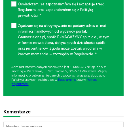
Oświadczam, że zapoznałam/em się i akceptuję treść
Regulaminu oraz zapoznałam/em się z Polityką
prywatności. *
Zgadzam się na otrzymywanie na podany adres e-mail
informacji handlowych od wydawcy portalu
Gramwzielone.pl, spółki E-MAGAZYNY sp. z o.o., w tym
w formie newslettera, dotyczących działalności spółki
oraz jej partnerów. Zgoda może zostać wycofana w
każdym momencie – szczegóły w Regulaminie. *
Administratorem danych osobowych jest E-MAGAZYNY sp. z o.o. z
siedzibą w Warszawie, ul. Szturmowa 2, 02-678 Warszawa. Więcej
informacji o przetwarzaniu danych osobowych oraz przysługujących
Państwu prawach znajduje się w
Regulaminie
oraz w
Polityce
prywatności
.
Komentarze