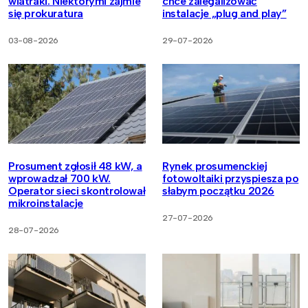
wiatraki. Niektórymi zajmie
chce zalegalizować
się prokuratura
instalacje „plug and play”
03-08-2026
29-07-2026
Prosument zgłosił 48 kW, a
Rynek prosumenckiej
wprowadzał 700 kW.
fotowoltaiki przyspiesza po
Operator sieci skontrolował
słabym początku 2026
mikroinstalacje
27-07-2026
28-07-2026