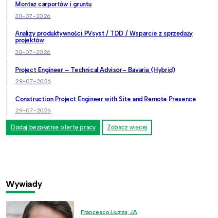
Montaż carportów i gruntu
30-07-2026
Analizy produktywności PVsyst / TDD / Wsparcie z sprzedaży
projektów
30-07-2026
Project Engineer – Technical Advisor– Bavaria (Hybrid)
29-07-2026
Construction Project Engineer with Site and Remote Presence
29-07-2026
Dodaj bezpłatnie ofertę pracy
Zobacz więcej
Wywiady
Francesco Liuzza, JA