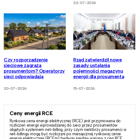
22-07-2026
Czy rozporządzenie
Rząd zatwierdził nowe
sieciowe zagraża
zasady ustalania
prosumentom? Operatorzy
pojemności magazynu
sieci odpowiadają
energii dla prosumenta
20-07-2026
15-07-2026
Ceny energii RCE
Rynkowa cena energii elektrycznej (RCE) jest przyjmowana do
rozliczeń energii wprowadzanej do sieci przez prosumentów
objętych systemem net-billing, przy czym niektórzy prosumenci w
net-billingu mogą być rozliczani po miesięcznej rynkowej cenie
energii elektrycznej (RCEm) będącej średnią ważoną z cen RCE.