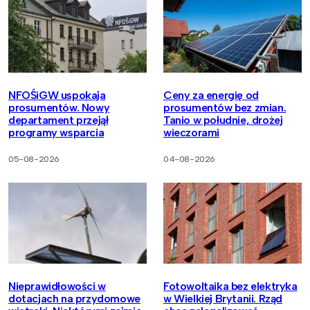
NFOŚiGW uspokaja
Ceny za energię od
prosumentów. Nowy
prosumentów bez zmian.
departament przejął
Tanio w południe, drożej
programy wsparcia
wieczorami
05-08-2026
04-08-2026
Nieprawidłowości w
Fotowoltaika bez elektryka
dotacjach na przydomowe
w Wielkiej Brytanii. Rząd