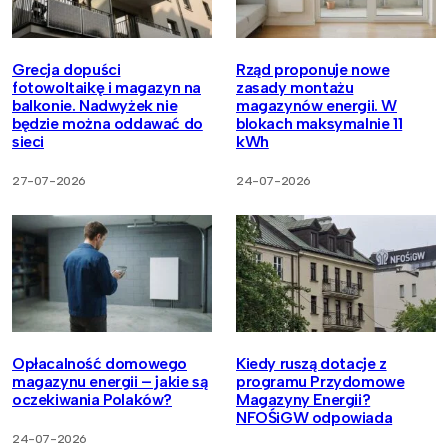
Grecja dopuści
Rząd proponuje nowe
fotowoltaikę i magazyn na
zasady montażu
balkonie. Nadwyżek nie
magazynów energii. W
będzie można oddawać do
blokach maksymalnie 11
sieci
kWh
27-07-2026
24-07-2026
Opłacalność domowego
Kiedy ruszą dotacje z
magazynu energii – jakie są
programu Przydomowe
oczekiwania Polaków?
Magazyny Energii?
NFOŚiGW odpowiada
24-07-2026