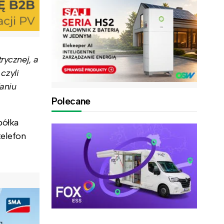
rycznej, a
czyli
aniu
Polecane
półka
telefon