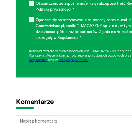
Oświadczam, że zapoznałam/em się i akceptuję treść Re
Polityką prywatności. *
Zgadzam się na otrzymywanie na podany adres e-mail i
Gramwzielone.pl, spółki E-MAGAZYNY sp. z o.o., w tym
działalności spółki oraz jej partnerów. Zgoda może zo
szczegóły w Regulaminie. *
Administratorem danych osobowych jest E-MAGAZYNY sp. z o.o. z si
Warszawa. Więcej informacji o przetwarzaniu danych osobowych oraz
Regulaminie
oraz w
Polityce prywatności
.
Komentarze