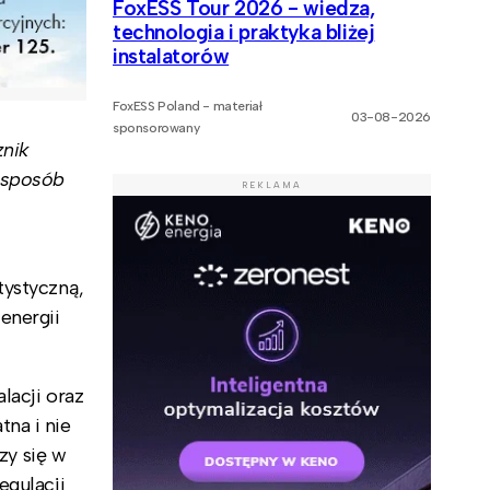
FoxESS Tour 2026 - wiedza,
technologia i praktyka bliżej
instalatorów
FoxESS Poland - materiał
03-08-2026
sponsorowany
znik
n sposób
REKLAMA
tystyczną,
energii
lacji oraz
na i nie
zy się w
egulacji