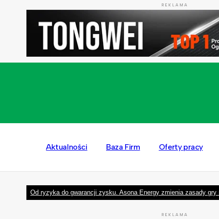
REKLAMA
Aktualności
Baza Firm
Oferty pracy
Od ryzyka do gwarancji zysku. Asona Energy zmienia zasady gry 
REKLAMA