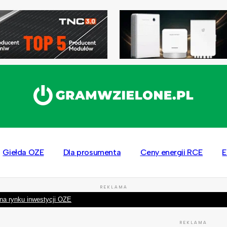
Giełda OZE
Dla prosumenta
Ceny energii RCE
E
REKLAMA
na rynku inwestycji OZE
REKLAMA