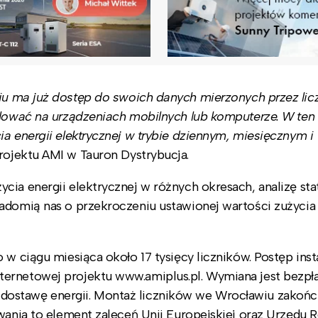
u ma już dostęp do swoich danych mierzonych przez lic
talować na urządzeniach mobilnych lub komputerze. W te
a energii elektrycznej w trybie dziennym, miesięcznym i
rojektu AMI w Tauron Dystrybucja.
cia energii elektrycznej w różnych okresach, analizę sta
adomią nas o przekroczeniu ustawionej wartości zużycia 
w ciągu miesiąca około 17 tysięcy liczników. Postęp insta
ernetowej projektu www.amiplus.pl. Wymiana jest bezpłat
ostawę energii. Montaż liczników we Wrocławiu zakońc
wania to element zaleceń Unii Europejskiej oraz Urzędu R