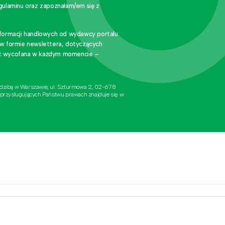
gulaminu oraz zapoznałam/em się z
nformacji handlowych od wydawcy portalu
 w formie newslettera, dotyczących
stać wycofana w każdym momencie –
edzibą w Warszawie, ul. Szturmowa 2, 02-678
 przysługujących Państwu prawach znajduje się w