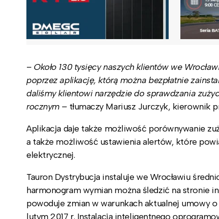
–
Około 130 tysięcy naszych klientów we Wrocławi
poprzez aplikację, którą można bezpłatnie zains
daliśmy klientowi narzędzie do sprawdzania zużyci
rocznym –
tłumaczy Mariusz Jurczyk, kierownik p
Aplikacja daje także możliwość porównywanie zuży
a także możliwość ustawienia alertów, które powi
elektrycznej.
Tauron Dystrybucja instaluje we Wrocławiu średnio 
harmonogram wymian można śledzić na stronie int
powoduje zmian w warunkach aktualnej umowy o d
lutym 2017 r. Instalacja inteligentnego oprogramo