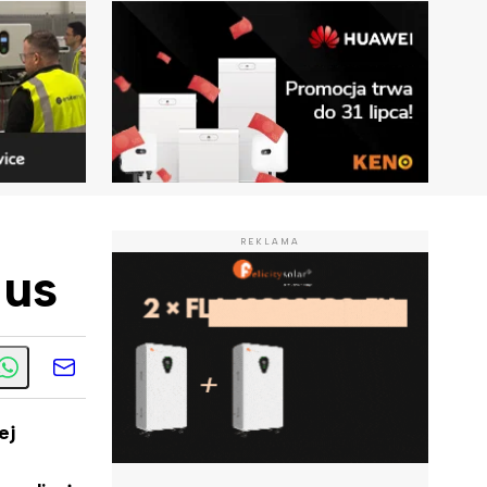
REKLAMA
lus
ej