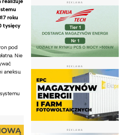
realizuje
REKLAMA
ystemu
017 roku
 tysięcy
ron pod
łatna. Nie
sywać
REKLAMA
i aneksu.
 systemu
REKLAMA