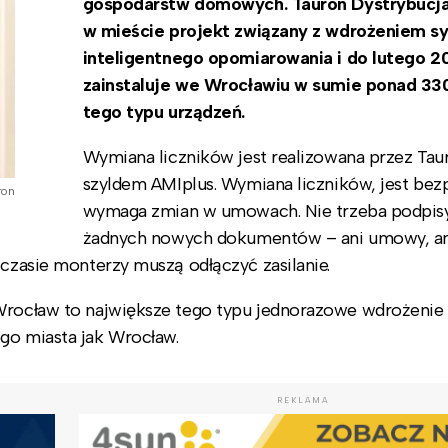
gospodarstw domowych. Tauron Dystrybucja 
w mieście projekt związany z wdrożeniem s
inteligentnego opomiarowania i do lutego 2
zainstaluje we Wrocławiu w sumie ponad 330
tego typu urządzeń.
Wymiana liczników jest realizowana przez Tau
szyldem AMIplus. Wymiana liczników, jest bezp
ron
wymaga zmian w umowach. Nie trzeba podpi
żadnych nowych dokumentów – ani umowy, an
 czasie monterzy muszą odłączyć zasilanie.
 Wrocław to największe tego typu jednorazowe wdrożenie
go miasta jak Wrocław.
REKLAMA