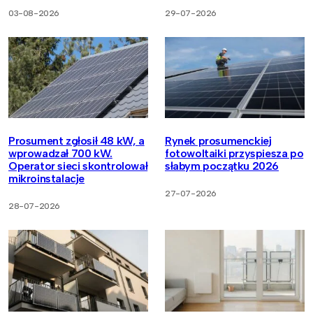
03-08-2026
29-07-2026
Prosument zgłosił 48 kW, a
Rynek prosumenckiej
wprowadzał 700 kW.
fotowoltaiki przyspiesza po
Operator sieci skontrolował
słabym początku 2026
mikroinstalacje
27-07-2026
28-07-2026