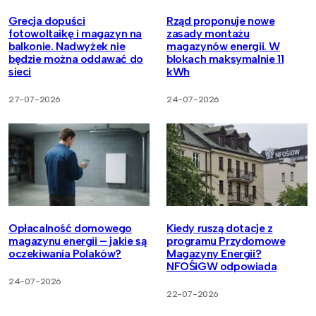
Grecja dopuści
Rząd proponuje nowe
fotowoltaikę i magazyn na
zasady montażu
balkonie. Nadwyżek nie
magazynów energii. W
będzie można oddawać do
blokach maksymalnie 11
sieci
kWh
27-07-2026
24-07-2026
Opłacalność domowego
Kiedy ruszą dotacje z
magazynu energii – jakie są
programu Przydomowe
oczekiwania Polaków?
Magazyny Energii?
NFOŚiGW odpowiada
24-07-2026
22-07-2026