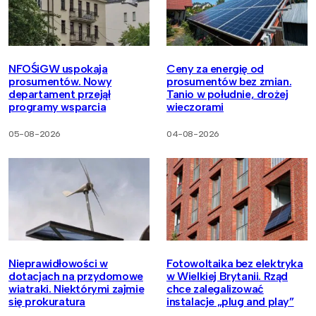
NFOŚiGW uspokaja
Ceny za energię od
prosumentów. Nowy
prosumentów bez zmian.
departament przejął
Tanio w południe, drożej
programy wsparcia
wieczorami
05-08-2026
04-08-2026
Nieprawidłowości w
Fotowoltaika bez elektryka
dotacjach na przydomowe
w Wielkiej Brytanii. Rząd
wiatraki. Niektórymi zajmie
chce zalegalizować
się prokuratura
instalacje „plug and play”