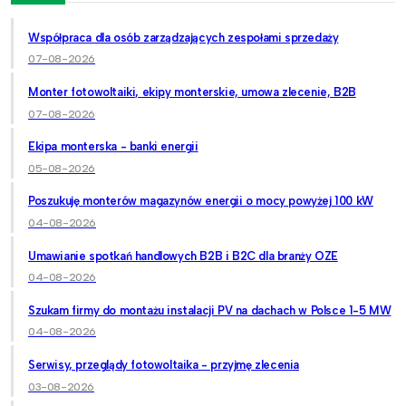
Współpraca dla osób zarządzających zespołami sprzedaży
07-08-2026
Monter fotowoltaiki, ekipy monterskie, umowa zlecenie, B2B
07-08-2026
Ekipa monterska - banki energii
05-08-2026
Poszukuję monterów magazynów energii o mocy powyżej 100 kW
04-08-2026
Umawianie spotkań handlowych B2B i B2C dla branży OZE
04-08-2026
Szukam firmy do montażu instalacji PV na dachach w Polsce 1-5 MW
04-08-2026
Serwisy, przeglądy fotowoltaika - przyjmę zlecenia
03-08-2026