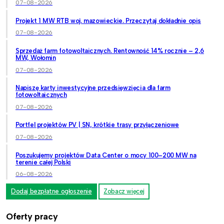
07-08-2026
Projekt 1 MW RTB woj. mazowieckie. Przeczytaj dokładnie opis
07-08-2026
Sprzedaż farm fotowoltaicznych. Rentowność 14% rocznie – 2,6
MW, Wołomin
07-08-2026
Napiszę karty inwestycyjne przedsięwzięcia dla farm
fotowoltaicznych
07-08-2026
Portfel projektów PV | SN, krótkie trasy przyłączeniowe
07-08-2026
Poszukujemy projektów Data Center o mocy 100–200 MW na
terenie całej Polski
06-08-2026
Dodaj bezpłatne ogłoszenie
Zobacz więcej
Oferty pracy