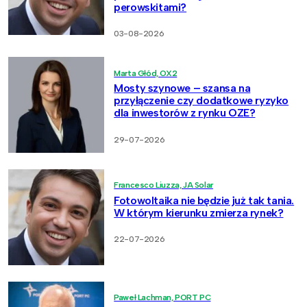
perowskitami?
03-08-2026
Marta Głód, OX2
Mosty szynowe – szansa na
przyłączenie czy dodatkowe ryzyko
dla inwestorów z rynku OZE?
29-07-2026
Francesco Liuzza, JA Solar
Fotowoltaika nie będzie już tak tania.
W którym kierunku zmierza rynek?
22-07-2026
Paweł Lachman, PORT PC