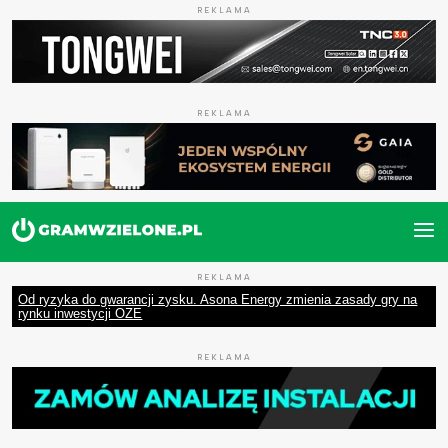
REKLAMA
REKLAMA
REKLAMA
Od ryzyka do gwarancji zysku. Asona Energy zmienia zasady gry na
rynku inwestycji OZE
REKLAMA