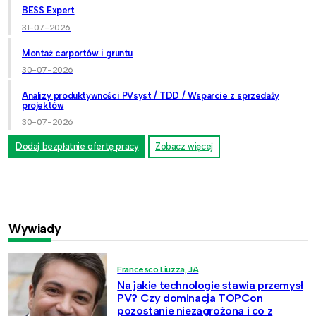
BESS Expert
31-07-2026
Montaż carportów i gruntu
30-07-2026
Analizy produktywności PVsyst / TDD / Wsparcie z sprzedaży
projektów
30-07-2026
Dodaj bezpłatnie ofertę pracy
Zobacz więcej
Wywiady
Francesco Liuzza, JA
Na jakie technologie stawia przemysł
PV? Czy dominacja TOPCon
pozostanie niezagrożona i co z