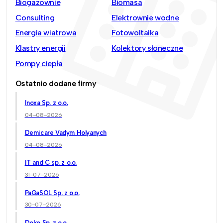
Biogazownie
Biomasa
Consulting
Elektrownie wodne
Energia wiatrowa
Fotowoltaika
Klastry energii
Kolektory słoneczne
Pompy ciepła
Ostatnio dodane firmy
Inoxa Sp. z o.o.
04-08-2026
Demicare Vadym Holyanych
04-08-2026
IT and C sp. z o.o.
31-07-2026
PaGaSOL Sp. z o.o.
30-07-2026
Doko Sp. z o.o.