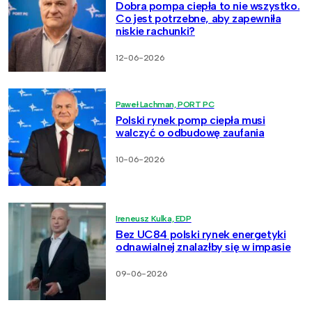
Dobra pompa ciepła to nie wszystko.
Co jest potrzebne, aby zapewniła
niskie rachunki?
12-06-2026
Paweł Lachman, PORT PC
Polski rynek pomp ciepła musi
walczyć o odbudowę zaufania
10-06-2026
Ireneusz Kulka, EDP
Bez UC84 polski rynek energetyki
odnawialnej znalazłby się w impasie
09-06-2026