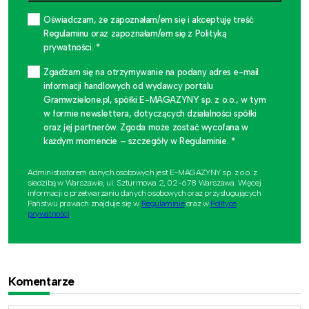
Oświadczam, że zapoznałam/em się i akceptuję treść
Regulaminu oraz zapoznałam/em się z Polityką
prywatności. *
Zgadzam się na otrzymywanie na podany adres e-mail
informacji handlowych od wydawcy portalu
Gramwzielone.pl, spółki E-MAGAZYNY sp. z o.o., w tym
w formie newslettera, dotyczących działalności spółki
oraz jej partnerów. Zgoda może zostać wycofana w
każdym momencie – szczegóły w Regulaminie. *
Administratorem danych osobowych jest E-MAGAZYNY sp. z o.o. z
siedzibą w Warszawie, ul. Szturmowa 2, 02-678 Warszawa. Więcej
informacji o przetwarzaniu danych osobowych oraz przysługujących
Państwu prawach znajduje się w
Regulaminie
oraz w
Polityce
prywatności
.
Komentarze