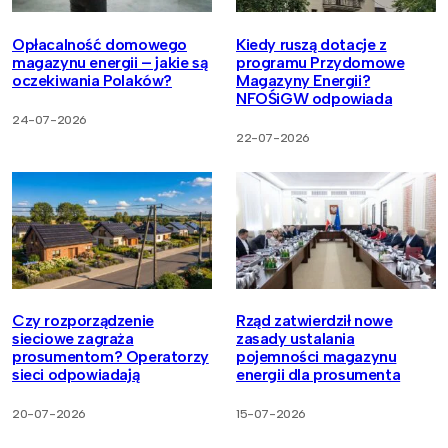
Opłacalność domowego
Kiedy ruszą dotacje z
magazynu energii – jakie są
programu Przydomowe
oczekiwania Polaków?
Magazyny Energii?
NFOŚiGW odpowiada
24-07-2026
22-07-2026
Czy rozporządzenie
Rząd zatwierdził nowe
sieciowe zagraża
zasady ustalania
prosumentom? Operatorzy
pojemności magazynu
sieci odpowiadają
energii dla prosumenta
20-07-2026
15-07-2026