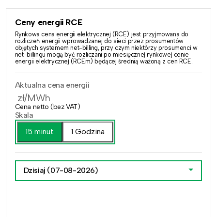
Ceny energii RCE
Rynkowa cena energii elektrycznej (RCE) jest przyjmowana do
rozliczeń energii wprowadzanej do sieci przez prosumentów
objętych systemem net-billing, przy czym niektórzy prosumenci w
net-billingu mogą być rozliczani po miesięcznej rynkowej cenie
energii elektrycznej (RCEm) będącej średnią ważoną z cen RCE.
Aktualna cena energii
zł/MWh
Cena netto (bez VAT)
Skala
15 minut
1 Godzina
Dzisiaj
(07-08-2026)