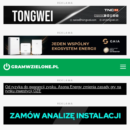
REKLAMA
REKLAMA
REKLAMA
Od ryzyka do gwarancji zysku. Asona Energy zmienia zasady gry na
rynku inwestycji OZE
REKLAMA