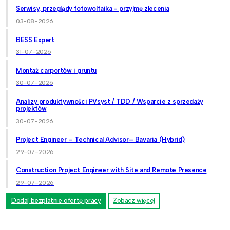
Serwisy, przeglądy fotowoltaika - przyjmę zlecenia
03-08-2026
BESS Expert
31-07-2026
Montaż carportów i gruntu
30-07-2026
Analizy produktywności PVsyst / TDD / Wsparcie z sprzedaży
projektów
30-07-2026
Project Engineer – Technical Advisor– Bavaria (Hybrid)
29-07-2026
Construction Project Engineer with Site and Remote Presence
29-07-2026
Dodaj bezpłatnie ofertę pracy
Zobacz więcej