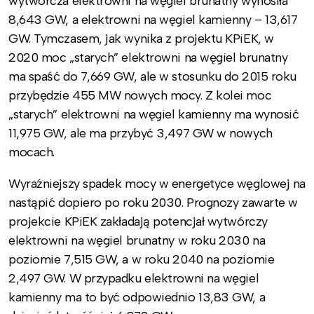
wytwórcza elektrowni na węgiel brunatny wynosiła
8,643 GW, a elektrowni na węgiel kamienny – 13,617
GW. Tymczasem, jak wynika z projektu KPiEK, w
2020 moc „starych” elektrowni na węgiel brunatny
ma spaść do 7,669 GW, ale w stosunku do 2015 roku
przybędzie 455 MW nowych mocy. Z kolei moc
„starych” elektrowni na węgiel kamienny ma wynosić
11,975 GW, ale ma przybyć 3,497 GW w nowych
mocach.
Wyraźniejszy spadek mocy w energetyce węglowej na
nastąpić dopiero po roku 2030. Prognozy zawarte w
projekcie KPiEK zakładają potencjał wytwórczy
elektrowni na węgiel brunatny w roku 2030 na
poziomie 7,515 GW, a w roku 2040 na poziomie
2,497 GW. W przypadku elektrowni na węgiel
kamienny ma to być odpowiednio 13,83 GW, a