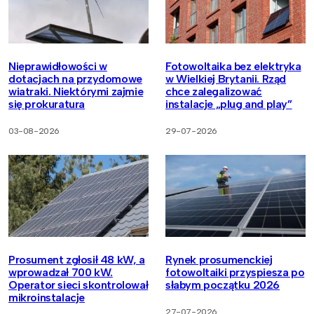
Nieprawidłowości w
Fotowoltaika bez elektryka
dotacjach na przydomowe
w Wielkiej Brytanii. Rząd
wiatraki. Niektórymi zajmie
chce zalegalizować
się prokuratura
instalacje „plug and play”
03-08-2026
29-07-2026
Prosument zgłosił 48 kW, a
Rynek prosumenckiej
wprowadzał 700 kW.
fotowoltaiki przyspiesza po
Operator sieci skontrolował
słabym początku 2026
mikroinstalacje
27-07-2026