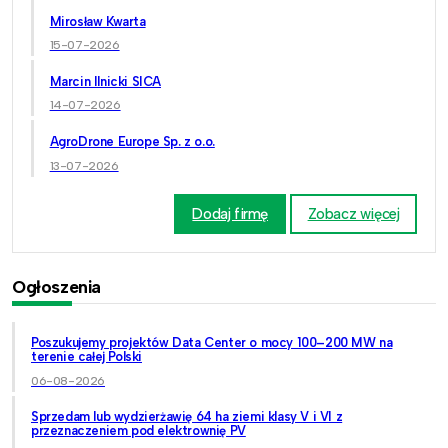
Mirosław Kwarta
15-07-2026
Marcin Ilnicki SICA
14-07-2026
AgroDrone Europe Sp. z o.o.
13-07-2026
Dodaj firmę
Zobacz więcej
Ogłoszenia
Poszukujemy projektów Data Center o mocy 100–200 MW na
terenie całej Polski
06-08-2026
Sprzedam lub wydzierżawię 64 ha ziemi klasy V i VI z
przeznaczeniem pod elektrownię PV